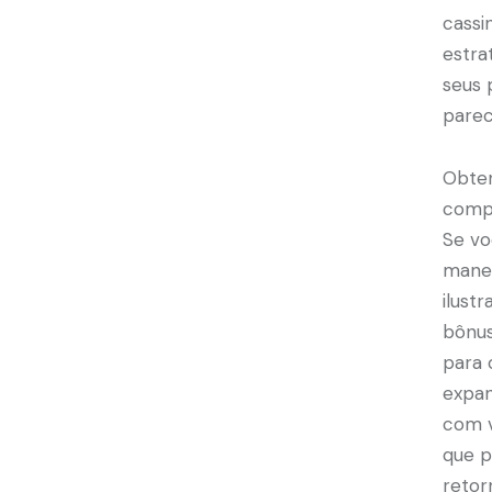
cassi
estra
seus 
parec
Obten
compl
Se vo
manei
ilust
bônus
para 
expan
com v
que p
retor