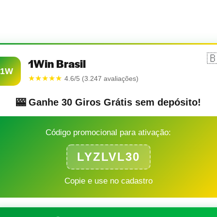

1Win Brasil
1W
★★★★★
4.6/5 (3.247 avaliações)
🎰 Ganhe 30 Giros Grátis sem depósito!
Código promocional para ativação:
LYZLVL30
Copie e use no cadastro