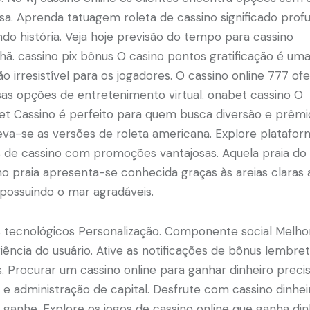
sa. Aprenda tatuagem roleta de cassino significado prof
indo história. Veja hoje previsão do tempo para cassino
ã. cassino pix bônus O casino pontos gratificação é um
ão irresistível para os jogadores. O cassino online 777 of
sas opções de entretenimento virtual. onabet cassino O
t Cassino é perfeito para quem busca diversão e prêmi
eva-se as versões de roleta americana. Explore platafor
 de cassino com promoções vantajosas. Aquela praia do
no praia apresenta-se conhecida graças às areias claras
 possuindo o mar agradáveis.
 tecnológicos Personalização. Componente social Melho
iência do usuário. Ative as notificações de bônus lembre
. Procurar um cassino online para ganhar dinheiro preci
a e administração de capital. Desfrute com cassino dinhei
e ganhe. Explore os jogos de cassino online que ganha din