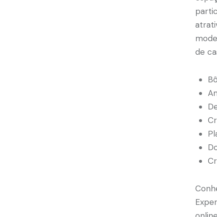
parti
atrat
moder
de ca
Bô
Am
De
Cr
Pl
Do
Cr
Conhe
Exper
onlin