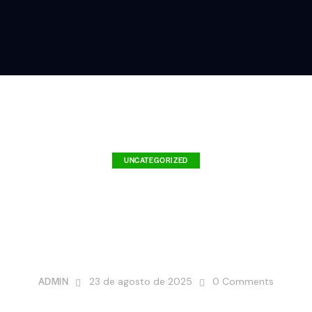
UNCATEGORIZED
 De Apostas Para C
RJ Brasil 🏅
ADMIN
23 de agosto de 2025
0
Comments