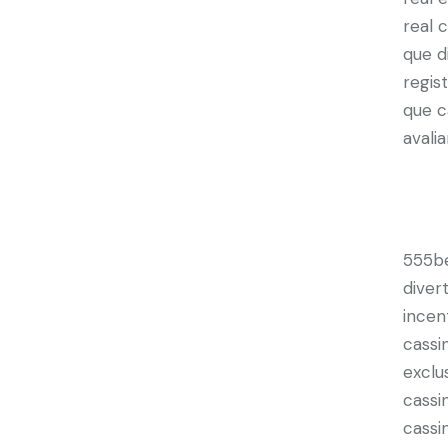
real 
que d
regis
que c
avali
Ga
555be
diver
incen
cassi
exclu
cassi
cassi