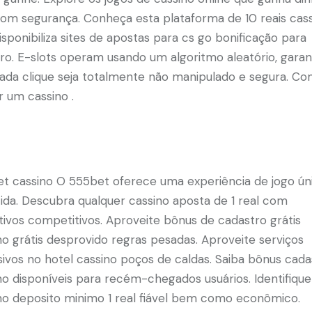
com segurança. Conheça esta plataforma de 10 reais cas
isponibiliza sites de apostas para cs go bonificação para
tro. E-slots operam usando um algoritmo aleatório, gara
ada clique seja totalmente não manipulado e segura. C
ar um cassino .
nhe o jackpot
t cassino O 555bet oferece uma experiência de jogo ún
tida. Descubra qualquer cassino aposta de 1 real com
tivos competitivos. Aproveite bônus de cadastro grátis
no grátis desprovido regras pesadas. Aproveite serviços
sivos no hotel cassino poços de caldas. Saiba bônus cada
no disponíveis para recém-chegados usuários. Identifique
no deposito minimo 1 real fiável bem como econômico.