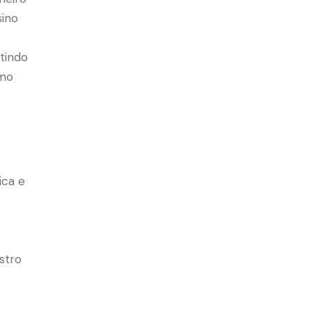
sino
ntindo
omo
ica e
stro