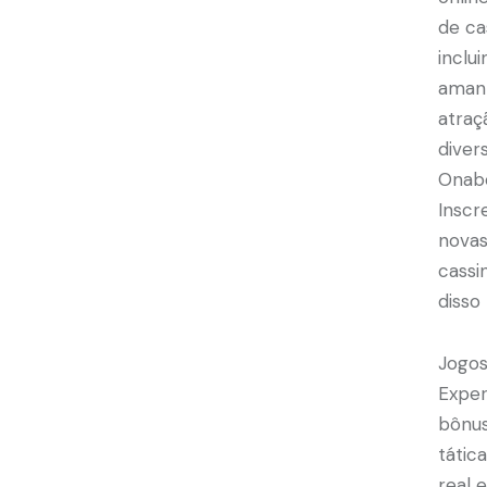
de ca
inclu
amanh
atraç
diver
Onabe
Inscr
novas
cassi
disso
Jogos
Exper
bônus
tátic
real 