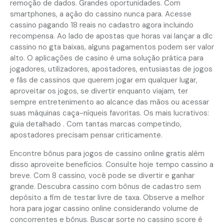
remoção de dados. Grandes oportunidades. Com
smartphones, a ação do cassino nunca para. Acesse
cassino pagando 18 reais no cadastro agora incluindo
recompensa. Ao lado de apostas que horas vai lançar a dlc
cassino no gta baixas, alguns pagamentos podem ser valor
alto. O aplicações de casino é uma solução prática para
jogadores, utilizadores, apostadores, entusiastas de jogos
e fãs de cassinos que querem jogar em qualquer lugar,
aproveitar os jogos, se divertir enquanto viajam, ter
sempre entretenimento ao alcance das mãos ou acessar
suas máquinas caça-níqueis favoritas. Os mais lucrativos:
guia detalhado . Com tantas marcas competindo,
apostadores precisam pensar criticamente.
Encontre bônus para jogos de cassino online gratis além
disso aproveite benefícios. Consulte hoje tempo cassino a
breve. Com 8 cassino, você pode se divertir e ganhar
grande. Descubra cassino com bônus de cadastro sem
depósito a fim de testar livre de taxa. Observe a melhor
hora para jogar cassino online considerando volume de
concorrentes e bônus. Buscar sorte no cassino score é