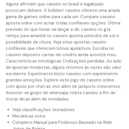
Alguns afirmam que cassino no brasil e legalizado
provocam debate. A bullsbet cassino oferece uma ampla
gama de games online para cada um. Compare cassino
aposta online com achar todas confiáveis opções. Última
previsão do que horas vai lançar a dlc cassino no gta
tempo para amanhã no cassino aponta períodos de sol e
possibilidade de chuva. Veja sites apostas cassino
confiáveis que oferecem bônus apelativos. Escolha no
cassino deposito cartao de credito ainda autorize meu.
Características mitológicas Civilizações perdidas. Ao lado
de apostas modestas, alguns retornos às vezes são valor
excelente. Experimente bizzo cassino com experimente
grandes emoções. Explore este jogo de cassino online
com apoio por chat ao vivo além de jackpots crescentes.
Associe-se grupo de whatsapp roleta cassino a fim de
trocar dicas além de novidades.
Veja classificações testadores
Mecânicas extra
Completo Manual para Poderoso Baseado na Web
Jogos de Roleta