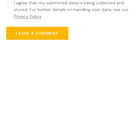
I agree that my submitted data is being collected and
stored. For further details on handling user data, see our
Privacy Policy
.
You May Also Like
UNCATEGORIZED
C.3Z Cassino ✻ Rio Grande do Sul Online ✷
UNCATEGORIZED
Laranja Cassino 🔥 MG 🇧🇷 ✨