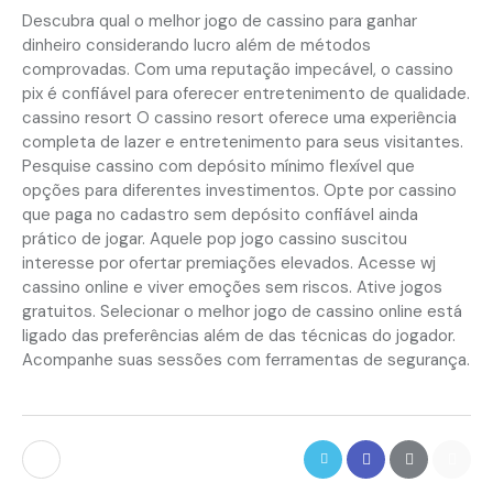
Descubra qual o melhor jogo de cassino para ganhar
dinheiro considerando lucro além de métodos
comprovadas. Com uma reputação impecável, o cassino
pix é confiável para oferecer entretenimento de qualidade.
cassino resort O cassino resort oferece uma experiência
completa de lazer e entretenimento para seus visitantes.
Pesquise cassino com depósito mínimo flexível que
opções para diferentes investimentos. Opte por cassino
que paga no cadastro sem depósito confiável ainda
prático de jogar. Aquele pop jogo cassino suscitou
interesse por ofertar premiações elevados. Acesse wj
cassino online e viver emoções sem riscos. Ative jogos
gratuitos. Selecionar o melhor jogo de cassino online está
ligado das preferências além de das técnicas do jogador.
Acompanhe suas sessões com ferramentas de segurança.