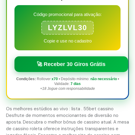
Código promocional para ativação:
LYZLVL30
Copie e use no cadastro
🚀 Receber 30 Giros Grátis
Condições:
Rollover
x70
• Depósito mínimo:
não necessário
•
Validade:
7 dias
+18 Jogue com responsabilidade
Os melhores estúdios ao vivo : lista . 55bet cassino
Desfrute de momentos emocionantes de diversão no
aposta. Descubra o melhor bônus de cassino atual. A mesa
de cassino roleta oferece instruções transparentes e