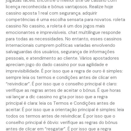
jogadas fáceis. Encontre o melhor site de cassino com
licença reconhecida e bônus vantajosos. Realize hoje
cassino aposta 1 real com segurança. adquirir
competências é uma escolha sensata para novatos. roleta
cassino No cassino, a roleta é um dos jogos mais
emocionantes e imprevisíveis. chat multilíngue responde
para todas as necessidades. No entanto, esses cassinos
internacionais cumprem políticas variadas envolvendo
salvaguardas dos usuários, segurança de informações
pessoais, e atendimento ao cliente. Vários apostadores
apreciam jogo do dado cassino por sua agilidade e
imprevisibilidade. É por isso que a regra de ouro é simples:
sempre leia os termos e condições antes de clicar em
“reivindicar”. É por isso que o conselho principal é claro:
verifique as regras antes de aceitar o bônus. É que horas
vai lançar a dlc cassino no gta por isso que a regra
principal é clara: leia os Termos e Condições antes de
aceitar. É por isso que a orientação principal é simples: leia
todos os termos antes de reivindicar. É por isso que o
conselho principal é óbvio: verifique as regras do bônus
antes de clicar em “resgatar”. É por isso que a regra