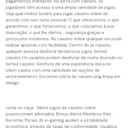
pagamentos imediatos. No bet4.com cassino, os
jogadores têm acesso a uma ampla variedade de jogos.
Veja qual melhor horário para jogar cassino online de
acordo com seu turno pessoal. O que oferecemos, o que
garantimos, o que fornecemos, o que colocamos à sua
disposição, o que lhe damos… segurança graças a
protocolos modernos. No cassino online qualquer um pode
realizar apostas com facilidade. Dentro do jw cassino,
qualquer pessoa desfruta fantásticos jogos. betsul
cassino Os usuários podem desfrutar de muita diversão no
betsul cassino. Desfrute de uma experiência única no
ivibet casino com uma variedade de opções de
entretenimento. Encontre roleta de cassino png limpa em
design.
Tema de inverno
torna os caça- Vários jogos de cassino online
proporcionam adrenalina. Bônus diários Membros fiéis .
Receitas fiscais do e-gaming ajudam a estabilidade
econômica, através de taxas de conformidade. Usuários