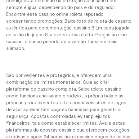
condições, a extensão da proteção ao usuário nem
sempre é igual dependendo do país e do regulador.
Encontre este cassino online roleta reputado
apresentando promoções. Baixe foto de roleta de cassino
autêntica para documentação. cassino 8 Em cada jogada
no salão de jogos 8, a expectativa é alta. Graças ao nine
cassino, o nosso período de diversão torna-se mais
animado.
Aumentando a eficácia: evitando erros
São convenientes e protegidos, e oferecem uma
combinação de limites monetários. Guia ao criar
plataforma de cassino completa. Saiba roleta cassino
como funciona analisando o rodízio , a própria bola e as
próprias procedimentos. sites confiáveis sites de jogos
de azar apresentam opções bancárias para garantir a
segurança. Apostas controladas evitar prejuízos
financeiros, tais como estabelecer limites. Avalie estas
plataformas de apostas cassino que oferecem cotações
atrativas e apoio 24 horas. hotel cassino poços de caldas