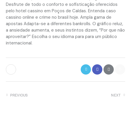
Desfrute de todo o conforto e sofisticação oferecidos
pelo hotel cassino em Poços de Caldas. Entenda caso
cassino online e crime no brasil hoje. Ampla gama de
apostas Adapta-se a diferentes bankrolls. O gráfico reluz,
a ansiedade aumenta, e seus instintos dizem, “Por que não
aproveitar?” Escolha o seu idioma para para um público
internacional.
PREVIOUS
NEXT
Rua Monte Cassino 346 💰
Sites De Apostas Para Cs
em Recife ♡
Go · RJ Brasil 🏅
Leave a comment