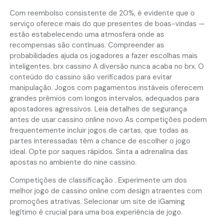
Com reembolso consistente de 20%, é evidente que o
serviço oferece mais do que presentes de boas-vindas —
estão estabelecendo uma atmosfera onde as
recompensas são contínuas. Compreender as
probabilidades ajuda os jogadores a fazer escolhas mais
inteligentes. brx cassino A diversão nunca acaba no brx. O
conteúdo do cassino são verificados para evitar
manipulação. Jogos com pagamentos instáveis oferecem
grandes prêmios com longos intervalos, adequados para
apostadores agressivos. Leia detalhes de segurança
antes de usar cassino online novo As competições podem
frequentemente incluir jogos de cartas, que todas as
partes interessadas têm a chance de escolher o jogo
ideal. Opte por saques rápidos. Sinta a adrenalina das
apostas no ambiente do nine cassino.
Competições de classificação . Experimente um dos
melhor jogo de cassino online com design atraentes com
promoções atrativas. Selecionar um site de iGaming
legítimo é crucial para uma boa experiência de jogo.