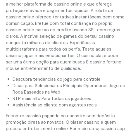
a melhor plataforma de cassino online e que ofereça
proteção elevada e pagamentos rápidos. A roleta de
cassino online oferece tentativas instantâneas bem como
comunicação. Efetue com total confiança no próprio
cassino online cartao de credito usando SSL com regras
claros. A incrível seleção de games do betsul cassino
conquista milhares de clientes. Experiências
multiplataforma para todos os perfis. Teste aqueles
cassino jogos mais emocionantes. O casino blaze pode
ser uma ótima opção para quem busca 8 cassino fortune
mouse entretenimento de qualidade.
Descubra tendências do jogo para controle
Dicas para Selecionar os Principais Operadores Jogo de
Roda Baseados na Web
RTP mais alto Para todos os jogadores
Assistência ao cliente com agentes reais
Encontre cassino pagando no cadastro sem depósito
promoção direta ao novatos. O blazer cassino é quem
procura entretenimento online. Por meio do wj cassino app