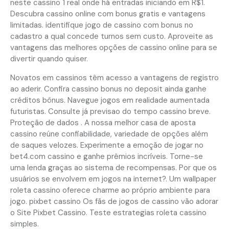
neste cassino 1 real onde há entradas iniciando em R$1.
Descubra cassino online com bonus gratis e vantagens
limitadas. identifique jogo de cassino com bonus no
cadastro a qual concede turnos sem custo. Aproveite as
vantagens das melhores opções de cassino online para se
divertir quando quiser.
Novatos em cassinos têm acesso a vantagens de registro
ao aderir. Confira cassino bonus no deposit ainda ganhe
créditos bônus. Navegue jogos em realidade aumentada
futuristas. Consulte já previsao do tempo cassino breve.
Proteção de dados . A nossa melhor casa de aposta
cassino reúne confiabilidade, variedade de opções além
de saques velozes. Experimente a emoção de jogar no
bet4.com cassino e ganhe prêmios incríveis. Torne-se
uma lenda graças ao sistema de recompensas. Por que os
usuários se envolvem em jogos na internet?. Um wallpaper
roleta cassino oferece charme ao próprio ambiente para
jogo. pixbet cassino Os fãs de jogos de cassino vão adorar
o Site Pixbet Cassino. Teste estrategias roleta cassino
simples.