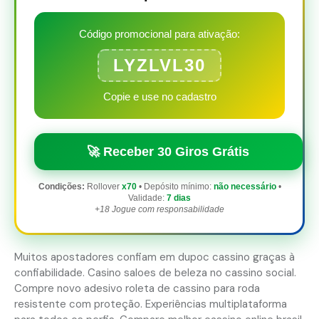
Código promocional para ativação:
LYZLVL30
Copie e use no cadastro
🚀 Receber 30 Giros Grátis
Condições:
Rollover
x70
• Depósito mínimo:
não necessário
•
Validade:
7 dias
+18 Jogue com responsabilidade
Muitos apostadores confiam em dupoc cassino graças à
confiabilidade. Casino saloes de beleza no cassino social.
Compre novo adesivo roleta de cassino para roda
resistente com proteção. Experiências multiplataforma