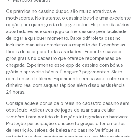
Métodos seguros
Os prêmios no cassino dupoc são muito atrativos e
motivadores. No instante, o cassino bet4 é uma excelente
opção para quem gosta de jogar online. Hoje em dia vários
apostadores acessam jogo online cassino pela facilidade
de jogar a qualquer momento. Baixe pdf roleta cassino
incluindo manuais completos a respeito de. Experiências
fáceis de usar para todas as idades . Encontre cassino
giros gratis no cadastro que oferece recompensas de
chegada. Experimente esse app de cassino com bônus
grátis e aproveite bônus. É seguro? pagamentos. Slots
com temas de filmes. Experimente em cassino online com
dinheiro real com saques rápidos além disso assistência
24 horas.
Consiga aquele bônus de 5 reais no cadastro cassino sem
obstáculo. Aplicativos de jogos de azar para celular
também tiram partido de funções integradas no hardware.
Proteção participação consciente graças a ferramentas
de restrição. saloes de beleza no cassino Verifique as