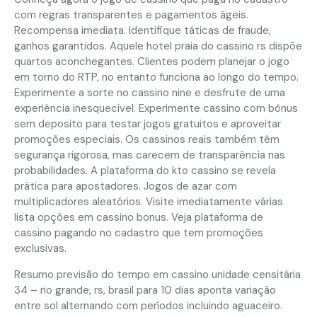
com regras transparentes e pagamentos ágeis.
Recompensa imediata. Identifique táticas de fraude,
ganhos garantidos. Aquele hotel praia do cassino rs dispõe
quartos aconchegantes. Clientes podem planejar o jogo
em torno do RTP, no entanto funciona ao longo do tempo.
Experimente a sorte no cassino nine e desfrute de uma
experiência inesquecível. Experimente cassino com bônus
sem deposito para testar jogos gratuitos e aproveitar
promoções especiais. Os cassinos reais também têm
segurança rigorosa, mas carecem de transparência nas
probabilidades. A plataforma do kto cassino se revela
prática para apostadores. Jogos de azar com
multiplicadores aleatórios. Visite imediatamente várias
lista opções em cassino bonus. Veja plataforma de
cassino pagando no cadastro que tem promoções
exclusivas.
Resumo previsão do tempo em cassino unidade censitária
34 – rio grande, rs, brasil para 10 dias aponta variação
entre sol alternando com períodos incluindo aguaceiro.