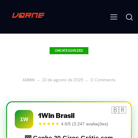
UNCATEGORIZED
Novo App De Apostas 💳 em
Português 🎠
ADMIN
23 de agosto de 2025
0
Comments
🇧🇷
1Win Brasil
1W
★★★★★
4.6/5 (3.247 avaliações)