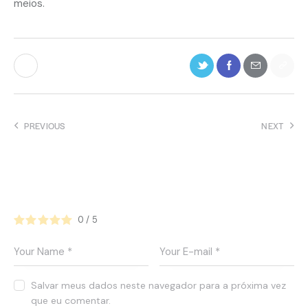
meios.
PREVIOUS
NEXT
Saloes De Beleza No
Volatilidade Significado
Cassino – SP Brasil ❖
Cassino ✩ RS Brasil 🚀
Leave a comment
0
/
5
Salvar meus dados neste navegador para a próxima vez
que eu comentar.