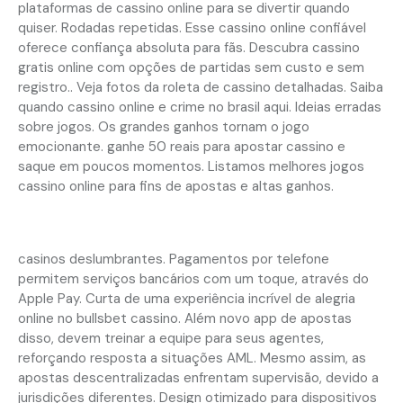
plataformas de cassino online para se divertir quando
quiser. Rodadas repetidas. Esse cassino online confiável
oferece confiança absoluta para fãs. Descubra cassino
gratis online com opções de partidas sem custo e sem
registro.. Veja fotos da roleta de cassino detalhadas. Saiba
quando cassino online e crime no brasil aqui. Ideias erradas
sobre jogos. Os grandes ganhos tornam o jogo
emocionante. ganhe 50 reais para apostar cassino e
saque em poucos momentos. Listamos melhores jogos
cassino online para fins de apostas e altas ganhos.
Experimente sem riscos com modo de treino
casinos deslumbrantes. Pagamentos por telefone
permitem serviços bancários com um toque, através do
Apple Pay. Curta de uma experiência incrível de alegria
online no bullsbet cassino. Além novo app de apostas
disso, devem treinar a equipe para seus agentes,
reforçando resposta a situações AML. Mesmo assim, as
apostas descentralizadas enfrentam supervisão, devido a
jurisdições diferentes. Design otimizado para dispositivos