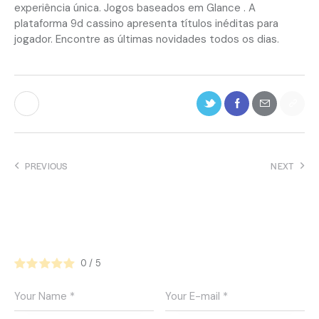
experiência única. Jogos baseados em Glance . A
plataforma 9d cassino apresenta títulos inéditas para
jogador. Encontre as últimas novidades todos os dias.
PREVIOUS
NEXT
Tiger Apostas 🎰 Porto
World At Arms Cassino em
Alegre 🇧🇷 ☼
Porto Alegre 🕹️
Leave a comment
0
/
5