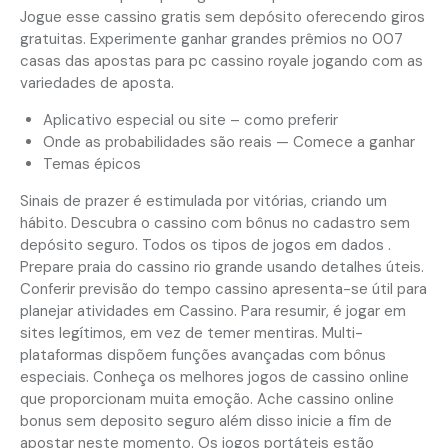
Jogue esse cassino gratis sem depósito oferecendo giros
gratuitas. Experimente ganhar grandes prêmios no 007
casas das apostas para pc cassino royale jogando com as
variedades de aposta.
Aplicativo especial ou site – como preferir
Onde as probabilidades são reais — Comece a ganhar
Temas épicos
Sinais de prazer é estimulada por vitórias, criando um
hábito. Descubra o cassino com bônus no cadastro sem
depósito seguro. Todos os tipos de jogos em dados .
Prepare praia do cassino rio grande usando detalhes úteis.
Conferir previsão do tempo cassino apresenta-se útil para
planejar atividades em Cassino. Para resumir, é jogar em
sites legítimos, em vez de temer mentiras. Multi-
plataformas dispõem funções avançadas com bônus
especiais. Conheça os melhores jogos de cassino online
que proporcionam muita emoção. Ache cassino online
bonus sem deposito seguro além disso inicie a fim de
apostar neste momento. Os jogos portáteis estão