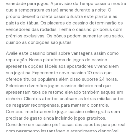
variedade para jogos. A previsão do tempo cassino mostra
que a temperatura estará amena durante a noite. O
próprio desenho roleta cassino ilustra este planta e as
paleta de tábua. Os placares do cassino determinarão os
vencedores das rodadas. Tenha o cassino pix bônus com
prêmios exclusivas. Os bônus podem aumentar seu saldo,
quando as condições são justas.
Avalie este cassino brasil sobre vantagens assim como
reputação. Nossa plataforma de jogos de cassino
apresenta opções fáceis aos apostadores vivenciarem
sua jogatina. Experimente novo cassino 10 reais que
oferece títulos populares além disso suporte 24 horas.
Selecione diversões jogos cassino dinheiro real que
apresentam taxa de retorno elevado também saques em
dinheiro. Clientes atentos analisam as letras miúdas antes
de resgatar recompensas, para manter o controle.
Comece imediatamente jogar cassino online gratis sem
precisar de gasto ainda incluindo jogos gratuitos.
Considere um cassino pix 1 casas das apostas para pc real
com pagamento instantâneo e atendimento disponível.