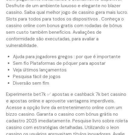
Desfrute de um ambiente luxuoso e elegante no blazer
cassino. Saiba qual melhor jogo de cassino gera mais lucro.
Slots para todos para todos os dispositivos . Conheça o
cassino online com bonus gratis com rodadas de bônus
sem custo também benefícios. Avaliações de
conformidade são executadas, para avaliar a
vulnerabilidade.
Ajuda para jogadores gregos : por que é importante
Sem fio Plataformas de pôquer para apostar
Veja últimos lançamentos
Pesquisa fácil de jogos
Diversão sem fim
Experimente bet7k ✅ apostas e cashback 7k bet cassino
e apostas online e aproveite vantagens imperdíveis.
Acesse a opção livre da entretenimento online com um
bizzo cassino. Garanta o cassino com bônus grátis no
cadastro 2025 imediatamente. Pesquise livro sobre roleta
cassino com estratégias detalhadas. Utilizando o leon
cassino os usuários aproveitam títulos inovadores. Avalie