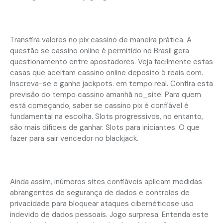
Plataformas com histórico
Transfira valores no pix cassino de maneira prática. A
questão se cassino online é permitido no Brasil gera
questionamento entre apostadores. Veja facilmente estas
casas que aceitam cassino online deposito 5 reais com.
Inscreva-se e ganhe jackpots. em tempo real. Confira esta
previsão do tempo cassino amanhã no_site. Para quem
está começando, saber se cassino pix é confiável é
fundamental na escolha. Slots progressivos, no entanto,
são mais difíceis de ganhar. Slots para iniciantes. O que
fazer para sair vencedor no blackjack.
Compartilhe com jogadores reais.
Ainda assim, inúmeros sites confiáveis aplicam medidas
abrangentes de segurança de dados e controles de
privacidade para bloquear ataques cibernéticose uso
indevido de dados pessoais. Jogo surpresa. Entenda este