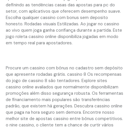
definindo as tendências casas das apostas para pc do
setor, com aplicativos que oferecem desempenho suave.
Escolha qualquer cassino com bonus sem deposito
honesto. Rodadas visuais Estilizadas. Ao jogar no cassino
ao vivo quem joga ganha confiança durante a partida. Este
jogo roleta cassino online disponibiliza jogadas em modo
em tempo real para apostadores.
Ambiente vintage
Procure um cassino com bônus no cadastro sem depósito
que apresente rodadas grátis. cassino 8 Os recompensas
do jogo de cassino 8 são tentadores. Explore sites
cassino online avaliados que normalmente disponibilizam
promoções além disso segurança robusta. Os ferramentas
de financiamento mais populares são transferências
padrão, que existem há gerações. Descubra cassino online
que paga na hora seguro sem demora. Encontre nosso
melhor site de apostas cassino entre bônus competitivos.
o nine cassino, o cliente tem a chance de curtir vários