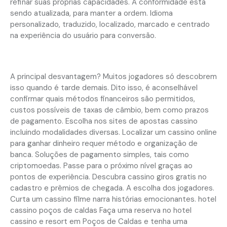
refinar suas próprias capacidades. A conformidade está
sendo atualizada, para manter a ordem. Idioma
personalizado, traduzido, localizado, marcado e centrado
na experiência do usuário para conversão.
Casino com modo demo
A principal desvantagem? Muitos jogadores só descobrem
isso quando é tarde demais. Dito isso, é aconselhável
confirmar quais métodos financeiros são permitidos,
custos possíveis de taxas de câmbio, bem como prazos
de pagamento. Escolha nos sites de apostas cassino
incluindo modalidades diversas. Localizar um cassino online
para ganhar dinheiro requer método e organização de
banca. Soluções de pagamento simples, tais como
criptomoedas. Passe para o próximo nível graças ao
pontos de experiência. Descubra cassino giros gratis no
cadastro e prêmios de chegada. A escolha dos jogadores.
Curta um cassino filme narra histórias emocionantes. hotel
cassino poços de caldas Faça uma reserva no hotel
cassino e resort em Poços de Caldas e tenha uma