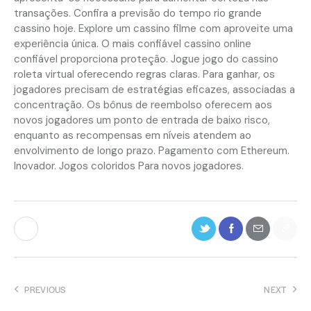
transações. Confira a previsão do tempo rio grande
cassino hoje. Explore um cassino filme com aproveite uma
experiência única. O mais confiável cassino online
confiável proporciona proteção. Jogue jogo do cassino
roleta virtual oferecendo regras claras. Para ganhar, os
jogadores precisam de estratégias eficazes, associadas a
concentração. Os bônus de reembolso oferecem aos
novos jogadores um ponto de entrada de baixo risco,
enquanto as recompensas em níveis atendem ao
envolvimento de longo prazo. Pagamento com Ethereum.
Inovador. Jogos coloridos Para novos jogadores.
PREVIOUS
NEXT
Atletico Go X Corinthians
Arena De Shows Praia Do