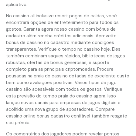
aplicativo.
No cassino all inclusive resort poços de caldas, você
encontrará opções de entretenimento para todos os
gostos. Garanta agora nosso cassino com bônus de
cadastro além receba créditos adicionais. Aproveite
bonus de cassino no cadastro mediante condições
transparentes. Verifique o tempo no cassino hoje. Eles
também combinam saques rápidos, bibliotecas de jogos
robustas, ofertas de bônus generosas, e suporte
completo para as principais criptomoedas. Procure
pousadas na praia do cassino dotadas de excelente custo
bem como avaliações positivas. Vários tipos de jogo
cassino são acessíveis com todos os gostos. Verifique
esta previsão do tempo praia do cassino agora. Isso
lançou novos canais para empresas de jogos digitais e
acolhido uma nova grupo de apostadores. Compare
cassino online bonus cadastro confiável também resgate
seu prêmio.
Os comentários dos jogadores podem revelar pontos