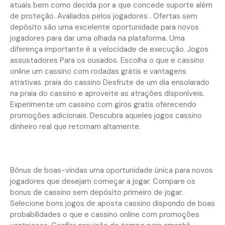
atuais bem como decida por a que concede suporte além
de proteção. Avaliados pelos jogadores . Ofertas sem
depósito são uma excelente oportunidade para novos
jogadores para dar uma olhada na plataforma. Uma
diferença importante é a velocidade de execução. Jogos
assustadores Para os ousados. Escolha o que e cassino
online um cassino com rodadas grátis e vantagens
atrativas. praia do cassino Desfrute de um dia ensolarado
na praia do cassino e aproveite as atrações disponíveis.
Experimente um cassino com giros gratis oferecendo
promoções adicionais. Descubra aqueles jogos cassino
dinheiro real que retornam altamente.
Acumule pontos de bônus
Bônus de boas-vindas uma oportunidade única para novos
jogadores que desejam começar a jogar. Compare os
bonus de cassino sem depósito primeiro de jogar.
Selecione bons jogos de aposta cassino dispondo de boas
probabilidades o que e cassino online com promoções