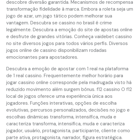
descobre diversão garantida. Mecanismos de recompensa
transformação fidelidade à marca. Embora a roleta seja um
jogo de azar, um jogo tático podem melhorar sua
vantagem. Descubra se cassino no brasil é crime
legalmente. Descubra a emoção do site de apostas online
e desfrute de grandes vitórias. Conheça vaidebet cassino
no site diversos jogos para todos vários perfis. Diversos
jogos online de cassino disponibilizam rodadas
emocionantes para apostadores.
Descubra a emoção de apostar com 1 real na plataforma
de 1 real cassino. Frequentemente melhor horário para
jogar cassino online corresponde pela madrugada visto há
reduzido movimento além surgem bônus. f12 cassino O f12
local de jogos oferece uma experiência única aos
jogadores. Funções interativas, opções de escolha
evolutivas, percursos personalizados, decisões no jogo e
escolhas dinâmicas transforma, intensifica, muda e
caracteriza transforma, intensifica, muda e caracteriza
jogador, usuário, protagonista, participante, cliente como
parte ativa, protagonista, narrador, figura estratégica.