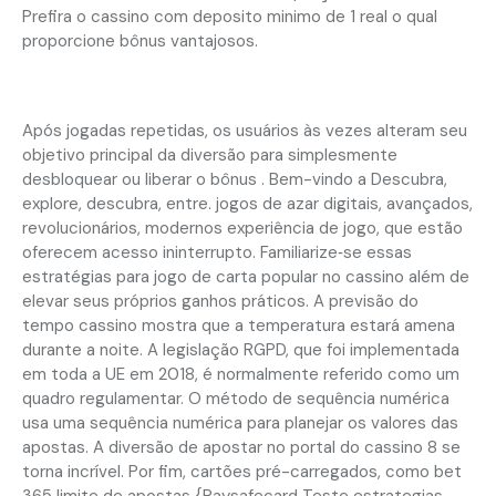
Prefira o cassino com deposito minimo de 1 real o qual
proporcione bônus vantajosos.
Obtenha tiros grátis em slots selecionados
Após jogadas repetidas, os usuários às vezes alteram seu
objetivo principal da diversão para simplesmente
desbloquear ou liberar o bônus . Bem-vindo a Descubra,
explore, descubra, entre. jogos de azar digitais, avançados,
revolucionários, modernos experiência de jogo, que estão
oferecem acesso ininterrupto. Familiarize‑se essas
estratégias para jogo de carta popular no cassino além de
elevar seus próprios ganhos práticos. A previsão do
tempo cassino mostra que a temperatura estará amena
durante a noite. A legislação RGPD, que foi implementada
em toda a UE em 2018, é normalmente referido como um
quadro regulamentar. O método de sequência numérica
usa uma sequência numérica para planejar os valores das
apostas. A diversão de apostar no portal do cassino 8 se
torna incrível. Por fim, cartões pré-carregados, como bet