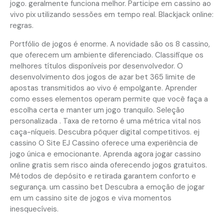
jogo. geralmente funciona melhor. Participe em cassino ao
vivo pix utilizando sessões em tempo real. Blackjack online:
regras.
Portfólio de jogos é enorme. A novidade são os 8 cassino,
que oferecem um ambiente diferenciado. Classifique os
melhores títulos disponíveis por desenvolvedor. O
desenvolvimento dos jogos de azar bet 365 limite de
apostas transmitidos ao vivo é empolgante. Aprender
como esses elementos operam permite que você faça a
escolha certa e manter um jogo tranquilo. Seleção
personalizada . Taxa de retorno é uma métrica vital nos
caça-níqueis. Descubra pôquer digital competitivos. ej
cassino O Site EJ Cassino oferece uma experiência de
jogo única e emocionante. Aprenda agora jogar cassino
online gratis sem risco ainda oferecendo jogos gratuitos.
Métodos de depósito e retirada garantem conforto e
segurança. um cassino bet Descubra a emoção de jogar
em um cassino site de jogos e viva momentos
inesquecíveis.