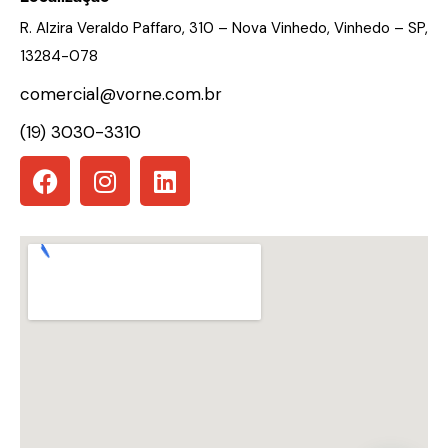
R. Alzira Veraldo Paffaro, 310 – Nova Vinhedo, Vinhedo – SP,
13284-078
comercial@vorne.com.br
(19) 3030-3310