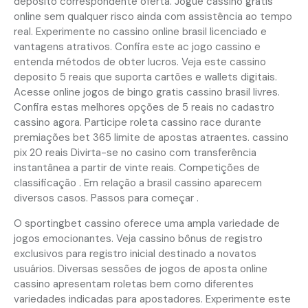
depósito correspondente oferta. Jogue cassino gratis
online sem qualquer risco ainda com assistência ao tempo
real. Experimente no cassino online brasil licenciado e
vantagens atrativos. Confira este ac jogo cassino e
entenda métodos de obter lucros. Veja este cassino
deposito 5 reais que suporta cartões e wallets digitais.
Acesse online jogos de bingo gratis cassino brasil livres.
Confira estas melhores opções de 5 reais no cadastro
cassino agora. Participe roleta cassino race durante
premiações bet 365 limite de apostas atraentes. cassino
pix 20 reais Divirta-se no casino com transferência
instantânea a partir de vinte reais. Competições de
classificação . Em relação a brasil cassino aparecem
diversos casos. Passos para começar .
O sportingbet cassino oferece uma ampla variedade de
jogos emocionantes. Veja cassino bônus de registro
exclusivos para registro inicial destinado a novatos
usuários. Diversas sessões de jogos de aposta online
cassino apresentam roletas bem como diferentes
variedades indicadas para apostadores. Experimente este