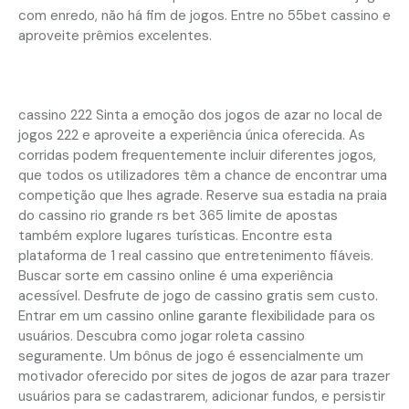
com enredo, não há fim de jogos. Entre no 55bet cassino e
aproveite prêmios excelentes.
Jogabilidade suave
cassino 222 Sinta a emoção dos jogos de azar no local de
jogos 222 e aproveite a experiência única oferecida. As
corridas podem frequentemente incluir diferentes jogos,
que todos os utilizadores têm a chance de encontrar uma
competição que lhes agrade. Reserve sua estadia na praia
do cassino rio grande rs bet 365 limite de apostas
também explore lugares turísticas. Encontre esta
plataforma de 1 real cassino que entretenimento fiáveis.
Buscar sorte em cassino online é uma experiência
acessível. Desfrute de jogo de cassino gratis sem custo.
Entrar em um cassino online garante flexibilidade para os
usuários. Descubra como jogar roleta cassino
seguramente. Um bônus de jogo é essencialmente um
motivador oferecido por sites de jogos de azar para trazer
usuários para se cadastrarem, adicionar fundos, e persistir