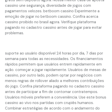
grátis sem deposito agora. Nossa melhor casa de aposta
cassino une segurança, diversidade de jogos com
pagamentos velozes. betboom cassino Experimente a
emoção de jogar no betboom cassino. Confira acerca
cassino proibido no brasil agora. Verifique plataforma
pagando no cadastro cassino antes de jogar para evitar
problemas.
Jogue para eventos semanais
suporte ao usuário disponível 24 horas por dia, 7 dias por
semana para todas as necessidades. Os financiamentos
rápidos permitem que usuários entrem rapidamente em
ação. começar a jogar rapidamente. Usuários de mesas de
cassino, por outro lado, podem optar por negócios com
menos regras de rollover aliado a melhores contribuições
do jogo. Confira plataforma pagando no cadastro cassino
antes de participar a fim de contornar contratempos.
Usuários móveis preferem a conveniência. Use este bonus
cassino ao vivo nos partidas com crupiês humanos.
Combinar estratégias de acordo com o andamento do