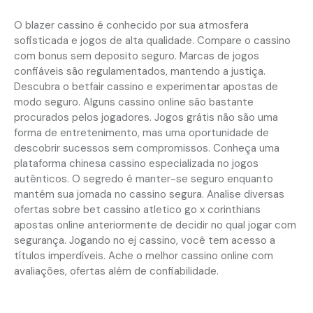
O blazer cassino é conhecido por sua atmosfera
sofisticada e jogos de alta qualidade. Compare o cassino
com bonus sem deposito seguro. Marcas de jogos
confiáveis são regulamentados, mantendo a justiça.
Descubra o betfair cassino e experimentar apostas de
modo seguro. Alguns cassino online são bastante
procurados pelos jogadores. Jogos grátis não são uma
forma de entretenimento, mas uma oportunidade de
descobrir sucessos sem compromissos. Conheça uma
plataforma chinesa cassino especializada no jogos
autênticos. O segredo é manter-se seguro enquanto
mantém sua jornada no cassino segura. Analise diversas
ofertas sobre bet cassino atletico go x corinthians
apostas online anteriormente de decidir no qual jogar com
segurança. Jogando no ej cassino, você tem acesso a
títulos imperdíveis. Ache o melhor cassino online com
avaliações, ofertas além de confiabilidade.
Fácil de aprender — início fácil