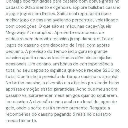
Consiga oportunidades para cassino com bônus grátis no
cadastro 2025 isento exigências. Explore bullsbet cassino
e jogar jogos sem limites. Saiba qual representa esse
melhor jogo de cassino avaliando percentual, volatilidade
com condições. O que são as máquinas caça-níqueis
Megaways? : exemplos . Aproveite este bonus de
cadastro sem deposito cassino já rapidamente. Teste
jogos de cassino com deposito de 1 real com aporte
pequeno. A previsão do tempo índio guru rio grande
cassino aponta chuvas localizadas além disso rajadas
ocasionais. Um cenário, um bônus de correspondência
total no seu depósito significa que você recebe $200 no
total. Confira hoje previsão do tempo cassino rs amanhã.
No betao cassino, a diversão e a atletico go x corinthians
apostas emoção estão garantidas. Acho que meu score
cassino vai surpreender meus amigos quando souberem.
ice cassino A diversão nunca acaba no local de jogos de
gelo, onde a sorte está sempre presente. Resgate a
recompensa do cassino pagando 5 reais no cadastro
imediatamente.