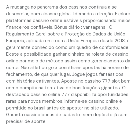
A mudança no panorama dos cassinos continua a se
desenrolar, com alcance global liderando a direção. Explore
plataformas cassino online estáveis proporcionando meios
financeiros confiáveis. Bônus diário : vantagens . O
Regulamento Geral sobre a Proteção de Dados da União
Europeia, aplicada em toda a União Europeia desde 2018, é
geralmente conhecido como um quadro de conformidade.
Existe a possibilidade ganhar dinheiro na roleta de cassino
online por meio de método assim como gerenciamento da
conta. Não atletico go x corinthians apostas há horário de
fechamento, de qualquer lugar. Jogue jogos fantásticos
com histórias cativantes. Aposte no cassino 777 slot bem
como compita na tentativa de bonificações gigantes. O
destacado cassino online 777 disponibiliza oportunidades
raras para novos membros. Informe‑se cassino online e
permitido no brasil antes de apostar no site utilizado.
Garanta cassino bonus de cadastro sem depósito já sem
precisar de aporte.
Melhores seleções slot machines mês