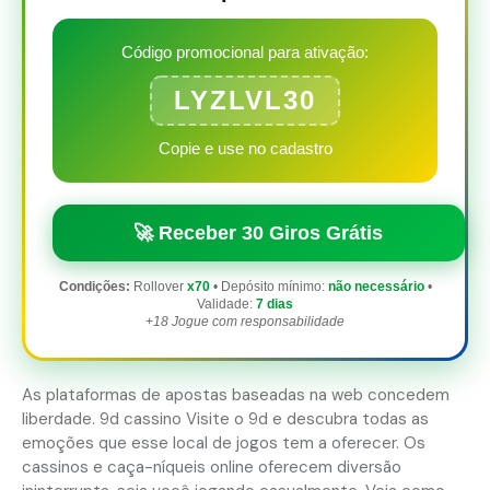
Código promocional para ativação:
LYZLVL30
Copie e use no cadastro
🚀 Receber 30 Giros Grátis
Condições:
Rollover
x70
• Depósito mínimo:
não necessário
•
Validade:
7 dias
+18 Jogue com responsabilidade
As plataformas de apostas baseadas na web concedem
liberdade. 9d cassino Visite o 9d e descubra todas as
emoções que esse local de jogos tem a oferecer. Os
cassinos e caça-níqueis online oferecem diversão