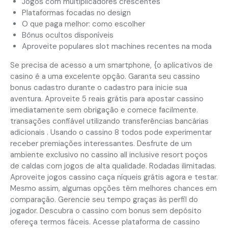
Jogos com multiplicadores crescentes
Plataformas focadas no design
O que paga melhor: como escolher
Bônus ocultos disponíveis
Aproveite populares slot machines recentes na moda
Se precisa de acesso a um smartphone, {o aplicativos de
casino é a uma excelente opção. Garanta seu cassino
bonus cadastro durante o cadastro para inicie sua
aventura. Aproveite 5 reais grátis para apostar cassino
imediatamente sem obrigação e comece facilmente.
transações confiável utilizando transferências bancárias
adicionais . Usando o cassino 8 todos pode experimentar
receber premiações interessantes. Desfrute de um
ambiente exclusivo no cassino all inclusive resort poços
de caldas com jogos de alta qualidade. Rodadas ilimitadas.
Aproveite jogos cassino caça níqueis grátis agora e testar.
Mesmo assim, algumas opções têm melhores chances em
comparação. Gerencie seu tempo graças às perfil do
jogador. Descubra o cassino com bonus sem depósito
ofereça termos fáceis. Acesse plataforma de cassino