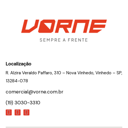
Localização
R. Alzira Veraldo Paffaro, 310 – Nova Vinhedo, Vinhedo – SP,
13284-078
comercial@vorne.com.br
(19) 3030-3310