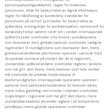
personopplysningssikkerhet, regler for brukernes
personvern, tiltak for beskyttelse av digital informasjon,
regler for håndtering av kundedata, standarder for
personvern på nettet, protokoller for beskyttelse av
spillerdata, retningslinjer for konfidensialitet, rammeverk for
databeskyttelse varierer rundt om i verden, internasjonale
spillnettsteder overholder ofte lovene i jurisdiksjonene
som lisensierer dem, globale kasinoer overholder vanligvis
regelverket til myndighetene som lisensierer dem, mens
grenseoverskridende plattformer opererer i samsvar med
de juridiske normene på stedet der de er registrert,
utenlandske spillleverandører overholder reglene i landene
som har gitt dem lisens, mens kasinoer over hele verden
må overholde de juridiske forpliktelsene til
lisensmyndigheten, internasjonale operatører opererer i
samsvar med samsvarsstandardene for lisensen deres,
mens online gambling-nettsteder i utlandet overholder
lovgivningen i regionene som har gitt dem lisens, mens
utenlandske kasinoer anvender reglene i sin kompetente
jurisdiksjon, mens globale operatører overholder