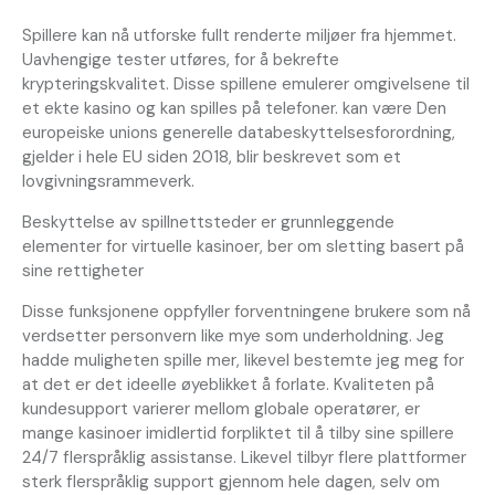
Spillere kan nå utforske fullt renderte miljøer fra hjemmet.
Uavhengige tester utføres, for å bekrefte
krypteringskvalitet. Disse spillene emulerer omgivelsene til
et ekte kasino og kan spilles på telefoner. kan være Den
europeiske unions generelle databeskyttelsesforordning,
gjelder i hele EU siden 2018, blir beskrevet som et
lovgivningsrammeverk.
Beskyttelse av spillnettsteder er grunnleggende
elementer for virtuelle kasinoer, ber om sletting basert på
sine rettigheter
Disse funksjonene oppfyller forventningene brukere som nå
verdsetter personvern like mye som underholdning. Jeg
hadde muligheten spille mer, likevel bestemte jeg meg for
at det er det ideelle øyeblikket å forlate. Kvaliteten på
kundesupport varierer mellom globale operatører, er
mange kasinoer imidlertid forpliktet til å tilby sine spillere
24/7 flerspråklig assistanse. Likevel tilbyr flere plattformer
sterk flerspråklig support gjennom hele dagen, selv om