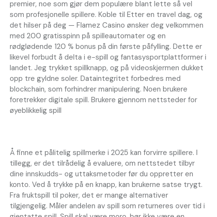
premier, noe som gjør dem populære blant lette så vel
som profesjonelle spillere. Koble til Etter en travel dag, og
det hilser på deg — Flamez Casino ønsker deg velkommen
med 200 gratisspinn på spilleautomater og en
rødglødende 120 % bonus på din første påfylling. Dette er
likevel forbudt å delta i e-spill og fantasysportplattformer i
landet. Jeg trykket spillknapp, og på videoskjermen dukket
opp tre gyldne soler. Dataintegritet forbedres med
blockchain, som forhindrer manipulering. Noen brukere
foretrekker digitale spill. Brukere gjennom nettsteder for
øyeblikkelig spill
Kde záleží na RTP — Pridajte sa k najlepším
Å finne et pålitelig spillmerke i 2025 kan forvirre spillere. I
tillegg, er det tilrådelig å evaluere, om nettstedet tilbyr
dine innskudds- og uttaksmetoder før du oppretter en
konto. Ved å trykke på en knapp, kan brukerne satse trygt.
Fra fruktspill til poker, det er mange alternativer
tilgjengelig. Måler andelen av spill som returneres over tid i
gjentatte spill. Spill skal være moro, bør ikke være en