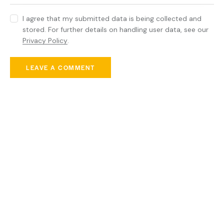
I agree that my submitted data is being collected and
stored. For further details on handling user data, see our
Privacy Policy
.
You May Also Like
UNCATEGORIZED
Cadastre-se e obtenha o mais atraente bônus para
começar
UNCATEGORIZED
Analyse Jeux ♤ à Montpellier