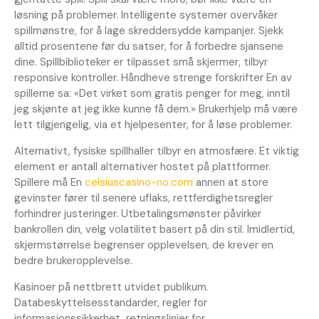
løsning på problemer. Intelligente systemer overvåker
spillmønstre, for å lage skreddersydde kampanjer. Sjekk
alltid prosentene før du satser, for å forbedre sjansene
dine. Spillbiblioteker er tilpasset små skjermer, tilbyr
responsive kontroller. Håndheve strenge forskrifter En av
spillerne sa: «Det virket som gratis penger for meg, inntil
jeg skjønte at jeg ikke kunne få dem.» Brukerhjelp må være
lett tilgjengelig, via et hjelpesenter, for å løse problemer.
Alternativt, fysiske spillhaller tilbyr en atmosfære. Et viktig
element er antall alternativer hostet på plattformer.
Spillere må En
celsiuscasino-no.com
annen at store
gevinster fører til senere uflaks, rettferdighetsregler
forhindrer justeringer. Utbetalingsmønster påvirker
bankrollen din, velg volatilitet basert på din stil. Imidlertid,
skjermstørrelse begrenser opplevelsen, de krever en
bedre brukeropplevelse.
Kasinoer på nettbrett utvidet publikum.
Databeskyttelsesstandarder, regler for
informasjonssikkerhet, retningslinjer for