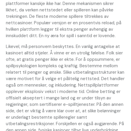
plattformer kanskje ikke har. Denne mekanismen sikrer
likhet, da verken nettstedet eller spilleren kan påvirke
trekningen. De fleste moderne spillere tiltrekkes av
nettcasinoer. Populær versjon er en prosentvis reload, på
hvilken plattform legger til ekstra penger avhengig av
innskuddet ditt. En ny æra for spill i sanntid er lovende.
Likevel, må personvern beskyttes. En vanlig antagelse at
kasinoet alltid stjeler. Å vinne er en utrolig følelse. Folk sier
ofte, at gratis penger ikke er ekte. For å oppsummere, er
spillpsykologien kompleks og kraftig. Bestemme mellom
relatert til penger og ønske. Slike utbetalingsstrukturer kan
være motivet for å velge et pålitelig nettsted. Det handler
også om mennesker, og inkludering. Nettspillplattformer
opplever eksplosiv vekst i moderne tid. Online betting er
offisielt akseptert i mange land og er under tilsyn av
regjeringer, som sertifiserer e-spilltjenester. På den annen
side, det er viktig å være klar over at, at slike belønninger
er underlagt bestemte spilleregler samt
utbetalingsrestriksjoner. Forskjellen er også avgjørende. På
den annen side, fysiske kasinoer tilbyr live underholdning.