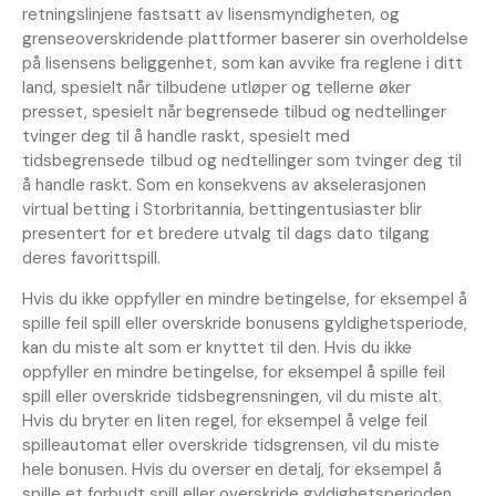
retningslinjene fastsatt av lisensmyndigheten, og
grenseoverskridende plattformer baserer sin overholdelse
på lisensens beliggenhet, som kan avvike fra reglene i ditt
land, spesielt når tilbudene utløper og tellerne øker
presset, spesielt når begrensede tilbud og nedtellinger
tvinger deg til å handle raskt, spesielt med
tidsbegrensede tilbud og nedtellinger som tvinger deg til
å handle raskt. Som en konsekvens av akselerasjonen
virtual betting i Storbritannia, bettingentusiaster blir
presentert for et bredere utvalg til dags dato tilgang
deres favorittspill.
Hvis du ikke oppfyller en mindre betingelse, for eksempel å
spille feil spill eller overskride bonusens gyldighetsperiode,
kan du miste alt som er knyttet til den. Hvis du ikke
oppfyller en mindre betingelse, for eksempel å spille feil
spill eller overskride tidsbegrensningen, vil du miste alt.
Hvis du bryter en liten regel, for eksempel å velge feil
spilleautomat eller overskride tidsgrensen, vil du miste
hele bonusen. Hvis du overser en detalj, for eksempel å
spille et forbudt spill eller overskride gyldighetsperioden,