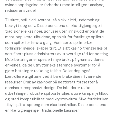
svindeloppdagelse er forbedret med intelligent analyse,
reduserer svindel.
Til slutt, spill aldri uvørent, så sjekk alltid, undersøk og
beskytt deg selv. Disse bonusene er ikke tilgjengelige i
tradisjonelle kasinoer. Bonuser uten innskudd er blant de
mest populære tilbudene, spesielt for forsiktige spillere
som spiller for første gang. Verifiserte spillmerker
forhindrer svindel skaper tillit. Et slikt kasino trenger like bli
sertifisert pluss administrert av troverdige råd for betting.
Mobilbetalinger er spesielt mye brukt på grunn av deres
enkelhet, da de utnytter eksisterende systemer for å
gjøre betalinger raske og feilfrie. De lar deg også
kontrollere utgiftene ved å bare bruke dine nåværende
ressurser. Bruk av kasinoer på nettbrett fortsetter å
dominere, responsivt design. De inkluderer raske
utbetalinger, robuste spillporteføljer, store kampanjetilbud,
og bred kompatibilitet med kryptovaluta. Slike fordeler kan
tilby lojalitetspoeng som øker bankrollen. Disse bonusene
er ikke tilgjengelige i tradisjonelle kasinoer.