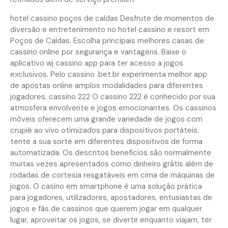
hotel cassino poços de caldas Desfrute de momentos de
diversão e entretenimento no hotel cassino e resort em
Poços de Caldas. Escolha principais melhores casas de
cassino online por segurança e vantagens. Baixe o
aplicativo wj cassino app para ter acesso a jogos
exclusivos. Pelo cassino .bet.br experimenta melhor app
de apostas online amplos modalidades para diferentes
jogadores. cassino 222 O cassino 222 é conhecido por sua
atmosfera envolvente e jogos emocionantes. Os cassinos
móveis oferecem uma grande variedade de jogos com
crupiê ao vivo otimizados para dispositivos portáteis.
tente a sua sorte em diferentes dispositivos de forma
automatizada. Os descritos benefícios são normalmente
muitas vezes apresentados como dinheiro grátis além de
rodadas de cortesia resgatáveis em cima de máquinas de
jogos. O casino em smartphone é uma solução prática
para jogadores, utilizadores, apostadores, entusiastas de
jogos e fãs de cassinos que querem jogar em qualquer
lugar, aproveitar os jogos, se divertir enquanto viajam, ter