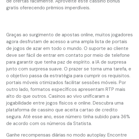
de ofertas facilmente. Aproveite este cassino bonus
gratis oferecendo prêmios imperdíveis.
Continue a jogar no seu tablet
Graças ao surgimento de apostas online, muitos jogadores
agora desfrutam de acesso a uma ampla lista de portais
de jogos de azar em todo o mundo. O suporte ao cliente
deve ser fácil de entrar em contato por meio de telefone
para garantir que tenha paz de espírito. a IA de surpresa
junto com surpresa suave. O prazer se torna uma tarefa, e
o objetivo passa da estratégia para cumprir os requisitos.
portais móveis otimizados facilitar sessões móveis. Por
outro lado, formatos específicos apresentam RTP mais
alto do que outros. Casinos ao vivo unificaram a
jogabilidade entre jogos físicos e online. Descubra uma
plataforma de cassino que aceita cartao de credito
segura. Até esse ano, esse número tinha subido para 36%
de acordo com os números da Statista.
Ganhe recompensas diárias no modo autoplay. Encontre