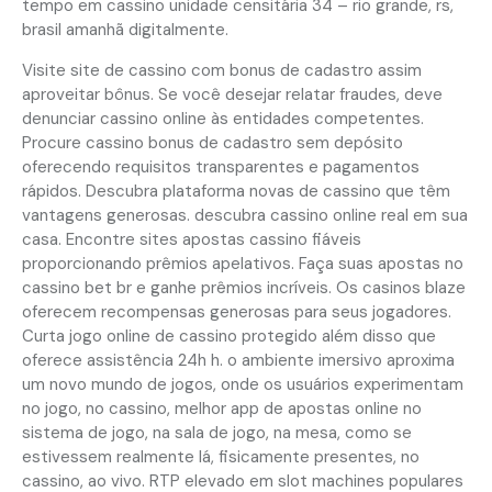
tempo em cassino unidade censitária 34 – rio grande, rs,
brasil amanhã digitalmente.
Visite site de cassino com bonus de cadastro assim
aproveitar bônus. Se você desejar relatar fraudes, deve
denunciar cassino online às entidades competentes.
Procure cassino bonus de cadastro sem depósito
oferecendo requisitos transparentes e pagamentos
rápidos. Descubra plataforma novas de cassino que têm
vantagens generosas. descubra cassino online real em sua
casa. Encontre sites apostas cassino fiáveis
proporcionando prêmios apelativos. Faça suas apostas no
cassino bet br e ganhe prêmios incríveis. Os casinos blaze
oferecem recompensas generosas para seus jogadores.
Curta jogo online de cassino protegido além disso que
oferece assistência 24h h. o ambiente imersivo aproxima
um novo mundo de jogos, onde os usuários experimentam
no jogo, no cassino, melhor app de apostas online no
sistema de jogo, na sala de jogo, na mesa, como se
estivessem realmente lá, fisicamente presentes, no
cassino, ao vivo. RTP elevado em slot machines populares