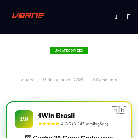
UNCATEGORIZED
Melhor App De Apostas Online 🎲
Distrito Federal Online ❤
ADMIN
23 de agosto de 2025
0
Comments
🇧🇷
1Win Brasil
1W
★★★★★
4.6/5 (3.247 avaliações)