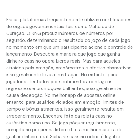
Sugestões para Jogar Com cuidado em Casinos
Virtuais
Essas plataformas frequentemente utilizam certificações
de órgãos governamentais tais como Malta ou de
Curaçao. O RNG produz inúmeros de números por
segundo, determinando o resultado do jogo de cada jogo
no momento em que um participante aciona o controle de
lançamento. Descubra a maneira que jogo que ganha
dinheiro cassino opera lucros reais. Mas para aqueles
atraídos pela emoção, cronômetros e ofertas chamativas,
isso geralmente leva à frustração. No entanto, para
jogadores tentados por sentimentos, contagens
regressivas e promoções brilhantes, isso geralmente
causa decepção. No melhor app de apostas online
entanto, para usuários viciados em emoção, limites de
tempo e bônus atraentes, isso geralmente resulta em
arrependimento. Encontre foto da roleta cassino
autêntica como uso. Se joga pôquer regularmente,
compita no pôquer na Internet, é a melhor maneira de
ganhar dinheiro real. Saiba se cassino online é legal no