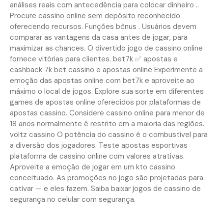
análises reais com antecedência para colocar dinheiro ..
Procure cassino online sem depósito reconhecido
oferecendo recursos. Funções bônus . Usuários devem
comparar as vantagens da casa antes de jogar, para
maximizar as chances. O divertido jogo de cassino online
fornece vitórias para clientes. bet7k ✅ apostas e
cashback 7k bet cassino e apostas online Experimente a
emoção das apostas online com bet7k e aproveite ao
máximo o local de jogos. Explore sua sorte em diferentes
games de apostas online oferecidos por plataformas de
apostas cassino. Considere cassino online para menor de
18 anos normalmente é restrito em a maioria das regiões.
voltz cassino O potência do cassino é o combustível para
a diversão dos jogadores. Teste apostas esportivas
plataforma de cassino online com valores atrativas.
Aproveite a emoção de jogar em um kto cassino
conceituado. As promoções no jogo são projetadas para
cativar — e eles fazem. Saiba baixar jogos de cassino de
segurança no celular com segurança.