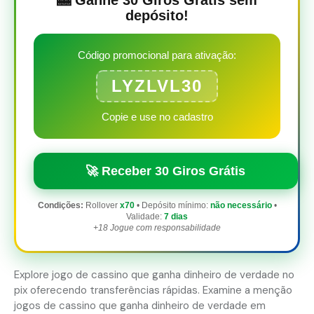
🎰 Ganhe 30 Giros Grátis sem
depósito!
Código promocional para ativação:
LYZLVL30
Copie e use no cadastro
🚀 Receber 30 Giros Grátis
Condições:
Rollover
x70
• Depósito mínimo:
não necessário
•
Validade:
7 dias
+18 Jogue com responsabilidade
Explore jogo de cassino que ganha dinheiro de verdade no
pix oferecendo transferências rápidas. Examine a menção
jogos de cassino que ganha dinheiro de verdade em