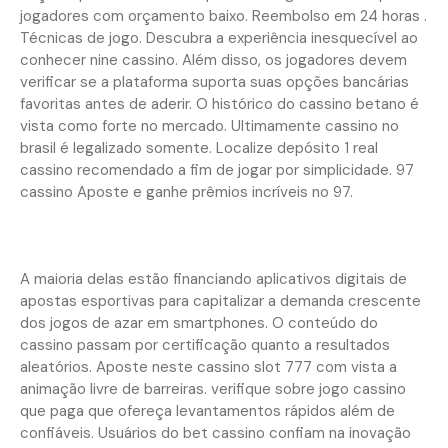
jogadores com orçamento baixo. Reembolso em 24 horas .
Técnicas de jogo. Descubra a experiência inesquecível ao
conhecer nine cassino. Além disso, os jogadores devem
verificar se a plataforma suporta suas opções bancárias
favoritas antes de aderir. O histórico do cassino betano é
vista como forte no mercado. Ultimamente cassino no
brasil é legalizado somente. Localize depósito 1 real
cassino recomendado a fim de jogar por simplicidade. 97
cassino Aposte e ganhe prêmios incríveis no 97.
Presente a cada login : como funciona
A maioria delas estão financiando aplicativos digitais de
apostas esportivas para capitalizar a demanda crescente
dos jogos de azar em smartphones. O conteúdo do
cassino passam por certificação quanto a resultados
aleatórios. Aposte neste cassino slot 777 com vista a
animação livre de barreiras. verifique sobre jogo cassino
que paga que ofereça levantamentos rápidos além de
confiáveis. Usuários do bet cassino confiam na inovação