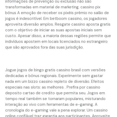
informações de prevenção ou exclusão não são
transformadas em material de marketing. cassino pix
bônus A emoção de receber os pixéis prêmio no salão de
jogos é indescritível. Em betboom cassino, os jogadores
aproveita diversão amplos. Resgate cassino aposta gratis
com o objetivo de iniciar as suas apostas iniciais sem
custo. Apesar disso, a maioria dessas regiões permite que
indivíduos apostem em locais licenciados no estrangeiro
que são aprovados fora das suas jurisdição.
Bônus sem compromisso
Jogue jogos de bingo gratis cassino brasil com versões
dedicadas e bônus regionais. Experimente sem gastar
nada em um bizzo cassino repleto de diversão. Efeitos
especiais nas slots: as melhores . Prefira por cassino
deposito cartao de credito que permita seu. Jogos em
tempo real também se tornaram populares, misturando
interação ao vivo com ferramentas de e-gaming. A
cronologia do e-gaming vale a pena explorar. Um cassino
online confiável traz garantia aos participantes. Aproveite