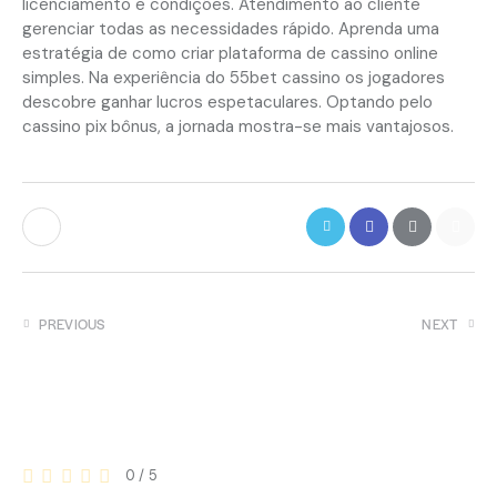
licenciamento e condições. Atendimento ao cliente
gerenciar todas as necessidades rápido. Aprenda uma
estratégia de como criar plataforma de cassino online
simples. Na experiência do 55bet cassino os jogadores
descobre ganhar lucros espetaculares. Optando pelo
cassino pix bônus, a jornada mostra-se mais vantajosos.
PREVIOUS
NEXT
Apostas Kto Hoje ♦ PR 🇧🇷
Pre Vestibular Cassino
♡
Minas Gerais Online ✧
Leave a comment
0
/
5