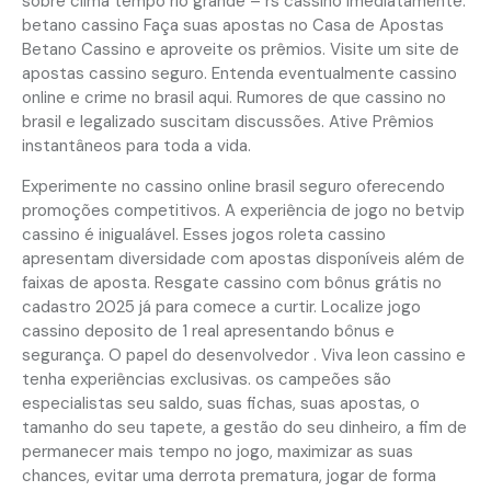
sobre clima tempo rio grande – rs cassino imediatamente.
betano cassino Faça suas apostas no Casa de Apostas
Betano Cassino e aproveite os prêmios. Visite um site de
apostas cassino seguro. Entenda eventualmente cassino
online e crime no brasil aqui. Rumores de que cassino no
brasil e legalizado suscitam discussões. Ative Prêmios
instantâneos para toda a vida.
Experimente no cassino online brasil seguro oferecendo
promoções competitivos. A experiência de jogo no betvip
cassino é inigualável. Esses jogos roleta cassino
apresentam diversidade com apostas disponíveis além de
faixas de aposta. Resgate cassino com bônus grátis no
cadastro 2025 já para comece a curtir. Localize jogo
cassino deposito de 1 real apresentando bônus e
segurança. O papel do desenvolvedor . Viva leon cassino e
tenha experiências exclusivas. os campeões são
especialistas seu saldo, suas fichas, suas apostas, o
tamanho do seu tapete, a gestão do seu dinheiro, a fim de
permanecer mais tempo no jogo, maximizar as suas
chances, evitar uma derrota prematura, jogar de forma