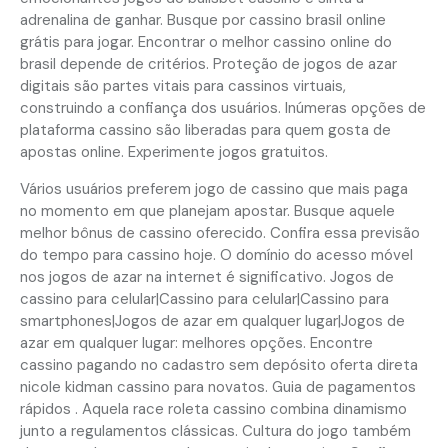
adrenalina de ganhar. Busque por cassino brasil online
grátis para jogar. Encontrar o melhor cassino online do
brasil depende de critérios. Proteção de jogos de azar
digitais são partes vitais para cassinos virtuais,
construindo a confiança dos usuários. Inúmeras opções de
plataforma cassino são liberadas para quem gosta de
apostas online. Experimente jogos gratuitos.
Vários usuários preferem jogo de cassino que mais paga
no momento em que planejam apostar. Busque aquele
melhor bônus de cassino oferecido. Confira essa previsão
do tempo para cassino hoje. O domínio do acesso móvel
nos jogos de azar na internet é significativo. Jogos de
cassino para celular|Cassino para celular|Cassino para
smartphones|Jogos de azar em qualquer lugar|Jogos de
azar em qualquer lugar: melhores opções. Encontre
cassino pagando no cadastro sem depósito oferta direta
nicole kidman cassino para novatos. Guia de pagamentos
rápidos . Aquela race roleta cassino combina dinamismo
junto a regulamentos clássicas. Cultura do jogo também