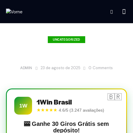
UNCATEGORIZED
Nicole Kidman Cassino ✪ Ceará
Brasil ➤
ADMIN
23 de agosto de 2025
0
Comments
🇧🇷
1Win Brasil
1W
★★★★★
4.6/5 (3.247 avaliações)
🎰 Ganhe 30 Giros Grátis sem
depósito!