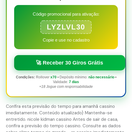
Código promocional para ativação:
LYZLVL30
Copie e use no cadastro
🚀 Receber 30 Giros Grátis
Condições:
Rollover
x70
• Depósito mínimo:
não necessário
•
Validade:
7 dias
+18 Jogue com responsabilidade
Confira esta previsão do tempo para amanhã cassino
imediatamente. Conteúdo atualizado} Mantenha-se
entretido. nicole kidman cassino Antes de sair de casa,
confira a previsão do tempo cassino. Consulte as dados