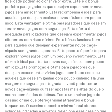
fidelidade podem adicionar valor extra. Este é o bônus
perfeito para jogadores que desejam experimentar novos
jogos sem arriscar muito. Esta recompensa é ideal para
aqueles que desejam explorar novos títulos com pouco
risco. Esta vantagem é ótima para jogadores que desejam
testar novos jogos com segurança. Esta oferta é
adequada para jogadores que desejam experimentar jogos
diferentes com risco mínimo. Este bônus funciona bem
para aqueles que desejam experimentar novos caça-
níqueis sem grandes apostas. Este pacote é perfeito para
explorar novos jogos com um pequeno investimento. Esta
oferta é ideal para testar novos caça-níqueis com pouco
em jogo.Esta promoção é ótima para jogadores que
desejam experimentar vários jogos com baixo risco, ou
aqueles que desejam ganhar com pouco dinheiro. Há uma
margem de segurança integrada — você pode testar
novos caça-níqueis ou fazer apostas mais altas do que o
normal com fundos de bônus. Teste um melhor jogo de
cassino online que ofereça visual atraentes e bônus
frequentes. O cassino deposito minimo 1 real oferece
soluções indicadas a novatos. Selecione esse cassino que