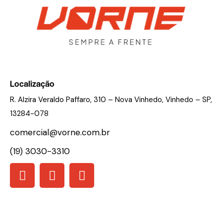
Localização
R. Alzira Veraldo Paffaro, 310 – Nova Vinhedo, Vinhedo – SP,
13284-078
comercial@vorne.com.br
(19) 3030-3310