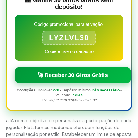
🎰 Ganhe 30 Giros Grátis sem
depósito!
Código promocional para ativação:
LYZLVL30
Copie e use no cadastro
🚀 Receber 30 Giros Grátis
Condições:
Rollover
x70
• Depósito mínimo:
não necessário
•
Validade:
7 dias
+18 Jogue com responsabilidade
a IA com o objetivo de personalizar a participação de cada
jogador. Plataformas modernas oferecem funções de
personalização por estilo. Estabelecer um limite de aposta