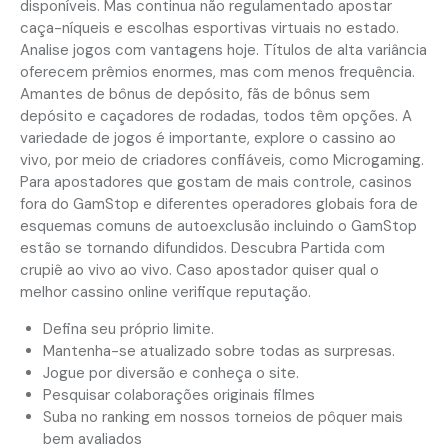
disponíveis. Mas continua não regulamentado apostar
caça-níqueis e escolhas esportivas virtuais no estado.
Analise jogos com vantagens hoje. Títulos de alta variância
oferecem prêmios enormes, mas com menos frequência.
Amantes de bônus de depósito, fãs de bônus sem
depósito e caçadores de rodadas, todos têm opções. A
variedade de jogos é importante, explore o cassino ao
vivo, por meio de criadores confiáveis, como Microgaming.
Para apostadores que gostam de mais controle, casinos
fora do GamStop e diferentes operadores globais fora de
esquemas comuns de autoexclusão incluindo o GamStop
estão se tornando difundidos. Descubra Partida com
crupiê ao vivo ao vivo. Caso apostador quiser qual o
melhor cassino online verifique reputação.
Defina seu próprio limite.
Mantenha-se atualizado sobre todas as surpresas.
Jogue por diversão e conheça o site.
Pesquisar colaborações originais filmes
Suba no ranking em nossos torneios de pôquer mais
bem avaliados