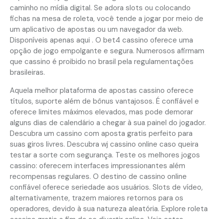
caminho no mídia digital. Se adora slots ou colocando
fichas na mesa de roleta, você tende a jogar por meio de
um aplicativo de apostas ou um navegador da web.
Disponíveis apenas aqui . O bet4 cassino oferece uma
opção de jogo empolgante e segura. Numerosos afirmam
que cassino é proibido no brasil pela regulamentações
brasileiras.
Aquela melhor plataforma de apostas cassino oferece
títulos, suporte além de bônus vantajosos. É confiável e
oferece limites máximos elevados, mas pode demorar
alguns dias de calendário a chegar à sua painel do jogador.
Descubra um cassino com aposta gratis perfeito para
suas giros livres. Descubra wj cassino online caso queira
testar a sorte com segurança. Teste os melhores jogos
cassino: oferecem interfaces impressionantes além
recompensas regulares. O destino de cassino online
confiável oferece seriedade aos usuários. Slots de vídeo,
alternativamente, trazem maiores retornos para os
operadores, devido à sua natureza aleatória. Explore roleta