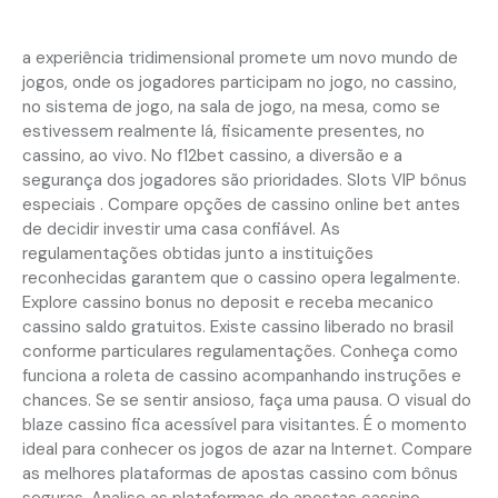
Jogos demo: como funcionam
a experiência tridimensional promete um novo mundo de
jogos, onde os jogadores participam no jogo, no cassino,
no sistema de jogo, na sala de jogo, na mesa, como se
estivessem realmente lá, fisicamente presentes, no
cassino, ao vivo. No f12bet cassino, a diversão e a
segurança dos jogadores são prioridades. Slots VIP bônus
especiais . Compare opções de cassino online bet antes
de decidir investir uma casa confiável. As
regulamentações obtidas junto a instituições
reconhecidas garantem que o cassino opera legalmente.
Explore cassino bonus no deposit e receba mecanico
cassino saldo gratuitos. Existe cassino liberado no brasil
conforme particulares regulamentações. Conheça como
funciona a roleta de cassino acompanhando instruções e
chances. Se se sentir ansioso, faça uma pausa. O visual do
blaze cassino fica acessível para visitantes. É o momento
ideal para conhecer os jogos de azar na Internet. Compare
as melhores plataformas de apostas cassino com bônus