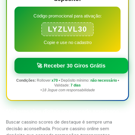
Código promocional para ativação:
LYZLVL30
Copie e use no cadastro
🚀 Receber 30 Giros Grátis
Condições:
Rollover
x70
• Depósito mínimo:
não necessário
•
Validade:
7 dias
+18 Jogue com responsabilidade
Melhores sites digitais no mercado americano
Buscar cassino scores de destaque é sempre uma
decisão aconselhada. Procure cassino online sem