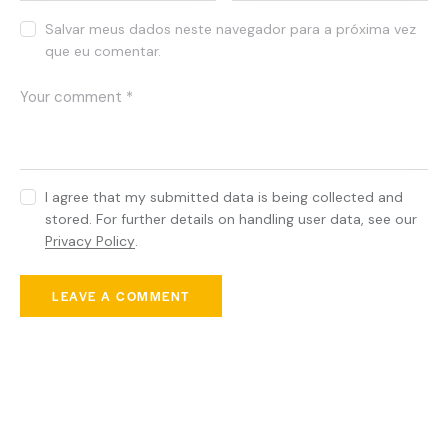
Salvar meus dados neste navegador para a próxima vez
que eu comentar.
I agree that my submitted data is being collected and
stored. For further details on handling user data, see our
Privacy Policy
.
You May Also Like
UNCATEGORIZED
Play Apostas ❌ RS Brasil ✸