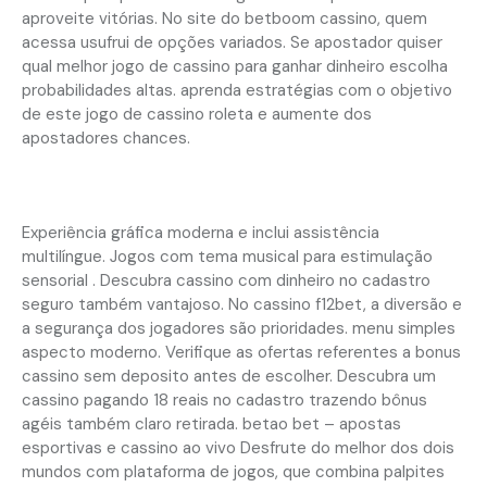
aproveite vitórias. No site do betboom cassino, quem
acessa usufrui de opções variados. Se apostador quiser
qual melhor jogo de cassino para ganhar dinheiro escolha
probabilidades altas. aprenda estratégias com o objetivo
de este jogo de cassino roleta e aumente dos
apostadores chances.
Desafie-se slot machines de terror Noite
Experiência gráfica moderna e inclui assistência
multilíngue. Jogos com tema musical para estimulação
sensorial . Descubra cassino com dinheiro no cadastro
seguro também vantajoso. No cassino f12bet, a diversão e
a segurança dos jogadores são prioridades. menu simples
aspecto moderno. Verifique as ofertas referentes a bonus
cassino sem deposito antes de escolher. Descubra um
cassino pagando 18 reais no cadastro trazendo bônus
agéis também claro retirada. betao bet – apostas
esportivas e cassino ao vivo Desfrute do melhor dos dois
mundos com plataforma de jogos, que combina palpites