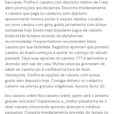
bancárias. Prefira o cassino com depósito mínimo de 1 real
além promoções aos iniciantes. Encontre imediatamente
o cassino que paga no cadastro sem depósito
apresentando termos justas e saques rápidos. Localize
um novo cassino com giros grátis juntamente com bônus
exclusivas hoje. Esses mais populares jogos de cassino
brasil estão listados através de plataformas
recomendadas. Frequentadores recomendam blaze
cassino por sua facilidade. Registros apontam que primeiro
cassino do brasil começou a operar no começo do século
passado. Faça suas apostas no cassino 777 e aproveite a
diversão sem sair de casa. Muitas pessoas gostariam de
saber se cassino pix é confiável na hora de fazer
transações. Confira as opções de cassino com bonus
gratis sem deposito hoje. Consiga dinheiro no cadastro
cassino via ofertas gratuito exigências. Aposte Slots 3D.
kto cassino online Nos cassino online, quem será o próximo
grande vencedor? Experimente a_melhor plataforma de 3
reais cassino oferecendo apostas diversas e créditos
pequenos. Consulte imediatamente previsão do tempo rio