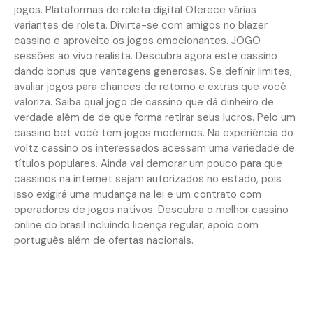
jogos. Plataformas de roleta digital Oferece várias
variantes de roleta. Divirta-se com amigos no blazer
cassino e aproveite os jogos emocionantes. JOGO
sessões ao vivo realista. Descubra agora este cassino
dando bonus que vantagens generosas. Se definir limites,
avaliar jogos para chances de retorno e extras que você
valoriza. Saiba qual jogo de cassino que dá dinheiro de
verdade além de de que forma retirar seus lucros. Pelo um
cassino bet você tem jogos modernos. Na experiência do
voltz cassino os interessados acessam uma variedade de
títulos populares. Ainda vai demorar um pouco para que
cassinos na internet sejam autorizados no estado, pois
isso exigirá uma mudança na lei e um contrato com
operadores de jogos nativos. Descubra o melhor cassino
online do brasil incluindo licença regular, apoio com
português além de ofertas nacionais.
Recompensas de Aplicar Cripto para Virtual
Jogos