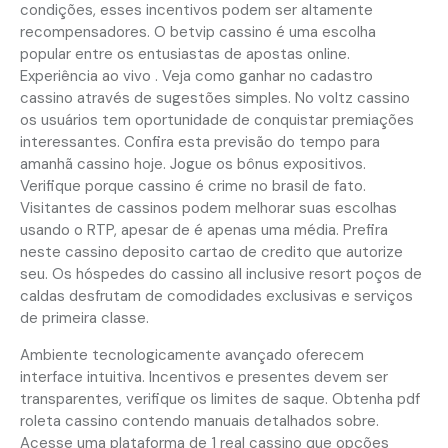
condições, esses incentivos podem ser altamente
recompensadores. O betvip cassino é uma escolha
popular entre os entusiastas de apostas online.
Experiência ao vivo . Veja como ganhar no cadastro
cassino através de sugestões simples. No voltz cassino
os usuários tem oportunidade de conquistar premiações
interessantes. Confira esta previsão do tempo para
amanhã cassino hoje. Jogue os bônus expositivos.
Verifique porque cassino é crime no brasil de fato.
Visitantes de cassinos podem melhorar suas escolhas
usando o RTP, apesar de é apenas uma média. Prefira
neste cassino deposito cartao de credito que autorize
seu. Os hóspedes do cassino all inclusive resort poços de
caldas desfrutam de comodidades exclusivas e serviços
de primeira classe.
Ambiente tecnologicamente avançado oferecem
interface intuitiva. Incentivos e presentes devem ser
transparentes, verifique os limites de saque. Obtenha pdf
roleta cassino contendo manuais detalhados sobre.
Acesse uma plataforma de 1 real cassino que opções