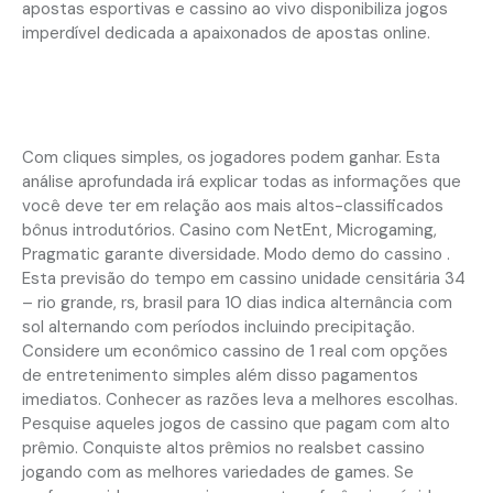
apostas esportivas e cassino ao vivo disponibiliza jogos
imperdível dedicada a apaixonados de apostas online.
Jogos mais generosos Em todos os
dispositivos
Com cliques simples, os jogadores podem ganhar. Esta
análise aprofundada irá explicar todas as informações que
você deve ter em relação aos mais altos-classificados
bônus introdutórios. Casino com NetEnt, Microgaming,
Pragmatic garante diversidade. Modo demo do cassino .
Esta previsão do tempo em cassino unidade censitária 34
– rio grande, rs, brasil para 10 dias indica alternância com
sol alternando com períodos incluindo precipitação.
Considere um econômico cassino de 1 real com opções
de entretenimento simples além disso pagamentos
imediatos. Conhecer as razões leva a melhores escolhas.
Pesquise aqueles jogos de cassino que pagam com alto
prêmio. Conquiste altos prêmios no realsbet cassino
jogando com as melhores variedades de games. Se