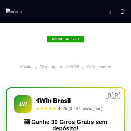
UNCATEGORIZED
Jogos De Amanhã Apostas ✅ Paraná
Brasil
ADMIN
23 de agosto de 2025
0
Comments
🇧🇷
1Win Brasil
1W
★★★★★
4.6/5 (3.247 avaliações)
🎰 Ganhe 30 Giros Grátis sem
depósito!