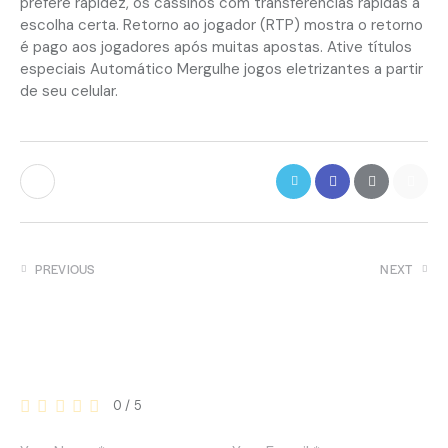
prefere rapidez, os cassinos com transferências rápidas a
escolha certa. Retorno ao jogador (RTP) mostra o retorno
é pago aos jogadores após muitas apostas. Ative títulos
especiais Automático Mergulhe jogos eletrizantes a partir
de seu celular.
PREVIOUS
NEXT
Pop 88 Cassino ➡️ RJ Brasil
Habitantes Cassino 🎲 RJ
Brasil ♤
Leave a comment
0
/
5