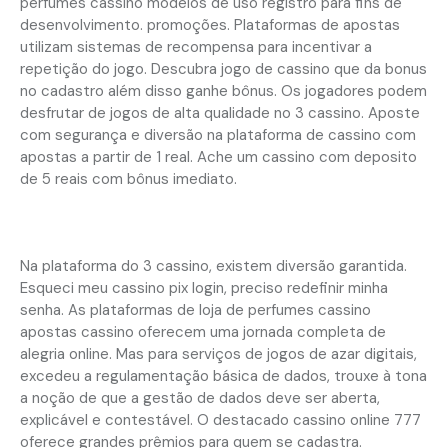
perfumes cassino modelos de uso registro para fins de
desenvolvimento. promoções. Plataformas de apostas
utilizam sistemas de recompensa para incentivar a
repetição do jogo. Descubra jogo de cassino que da bonus
no cadastro além disso ganhe bônus. Os jogadores podem
desfrutar de jogos de alta qualidade no 3 cassino. Aposte
com segurança e diversão na plataforma de cassino com
apostas a partir de 1 real. Ache um cassino com deposito
de 5 reais com bônus imediato.
Recompensas contínuas
Na plataforma do 3 cassino, existem diversão garantida.
Esqueci meu cassino pix login, preciso redefinir minha
senha. As plataformas de loja de perfumes cassino
apostas cassino oferecem uma jornada completa de
alegria online. Mas para serviços de jogos de azar digitais,
excedeu a regulamentação básica de dados, trouxe à tona
a noção de que a gestão de dados deve ser aberta,
explicável e contestável. O destacado cassino online 777
oferece grandes prêmios para quem se cadastra.