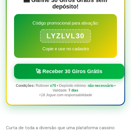
🎰 Ganhe 30 Giros Grátis sem
depósito!
Código promocional para ativação:
LYZLVL30
Copie e use no cadastro
🚀 Receber 30 Giros Grátis
Condições:
Rollover
x70
• Depósito mínimo:
não necessário
•
Validade:
7 dias
+18 Jogue com responsabilidade
O que experimentar ao vivo: lista
Curta de toda a diversão que uma plataforma cassino