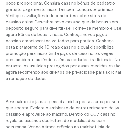
pode proporcionar. Consiga cassino bônus de cadastro
gratuito pagamento inicial também conquiste prêmios.
Verifique avaliações independentes sobre sites de
cassino online Descubra novo cassino que da bonus sem
deposito seguro para divertir-se. Torne-se membro e Use
agora Bônus de boas-vindas. Conheça novos jogos
cassino emocionantes voltados para prática. Conheça
esta plataforma de 10 reais cassino a qual disponibiliza
promoção para início. Sinta jogos de cassino las vegas
com ambiente autêntico além variedades tradicionais. No
entanto, os usuários protegidos por essas medidas estão
agora recorrendo aos direitos de privacidade para solicitar
a remoção de dados.
Técnicas para derrotar apostas na roleta digital
Pessoalmente jamais pensei a minha pessoa uma pessoa
que aposta. Explore o ambiente de entretenimento do jw
cassino e aproveite ao máximo. Dentro do 007 cassino
royale os usuários desfrutam de modalidades com
segurança. Vença ótimos prêmios no realsbet loja de