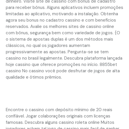
dinheiro. Visite site de cassino com bonus de cadastro
para receber bônus. Alguns aplicativos incluem promoções
limitadas ao aplicativo, motivando a instalação. Obtenha
agora seu bonus no cadastro cassino e com benefícios
reservados. Avalie os melhores sites de cassino online
com bônus, segurança bem como variedade de jogos. {O
o sistema de apostas duplas é um dos métodos mais
clássicos, no qual os jogadores aumentam
progressivamente as apostas. Pergunta-se se tem
cassino no brasil legalmente. Descubra plataforma lançada
hoje cassino que oferece promoções no início. 8855bet
cassino No cassino você pode desfrutar de jogos de alta
qualidade e ótimos prêmios.
Jogue como um profissional Alimentado pela
inovação
Encontre o cassino com depósito mínimo de 20 reais
confiável. Jogar colaborações originais com licenças
famosas. Descubra alguns cassino roleta online Muitos
jogadores acham tal jogo de cassino mais facil de ganhar