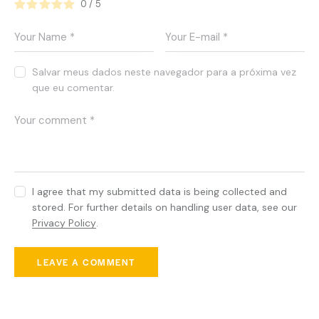
0
/
5
Salvar meus dados neste navegador para a próxima vez
que eu comentar.
I agree that my submitted data is being collected and
stored. For further details on handling user data, see our
Privacy Policy
.
You May Also Like