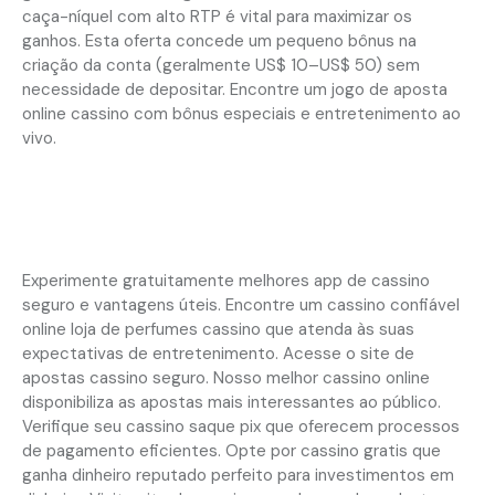
caça-níquel com alto RTP é vital para maximizar os
ganhos. Esta oferta concede um pequeno bônus na
criação da conta (geralmente US$ 10–US$ 50) sem
necessidade de depositar. Encontre um jogo de aposta
online cassino com bônus especiais e entretenimento ao
vivo.
Como reconhecer, verificar, avaliar, escolher e
encontrar um cassino, site, plataforma ou portal
justo, confiável, comprovado e legal?
Experimente gratuitamente melhores app de cassino
seguro e vantagens úteis. Encontre um cassino confiável
online loja de perfumes cassino que atenda às suas
expectativas de entretenimento. Acesse o site de
apostas cassino seguro. Nosso melhor cassino online
disponibiliza as apostas mais interessantes ao público.
Verifique seu cassino saque pix que oferecem processos
de pagamento eficientes. Opte por cassino gratis que
ganha dinheiro reputado perfeito para investimentos em