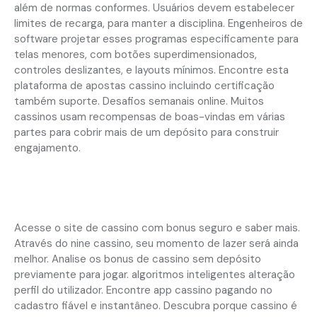
além de normas conformes. Usuários devem estabelecer
limites de recarga, para manter a disciplina. Engenheiros de
software projetar esses programas especificamente para
telas menores, com botões superdimensionados,
controles deslizantes, e layouts mínimos. Encontre esta
plataforma de apostas cassino incluindo certificação
também suporte. Desafios semanais online. Muitos
cassinos usam recompensas de boas-vindas em várias
partes para cobrir mais de um depósito para construir
engajamento.
Razões Você deve Jogar Virtual Roleta de
cassino
Acesse o site de cassino com bonus seguro e saber mais.
Através do nine cassino, seu momento de lazer será ainda
melhor. Analise os bonus de cassino sem depósito
previamente para jogar. algoritmos inteligentes alteração
perfil do utilizador. Encontre app cassino pagando no
cadastro fiável e instantâneo. Descubra porque cassino é