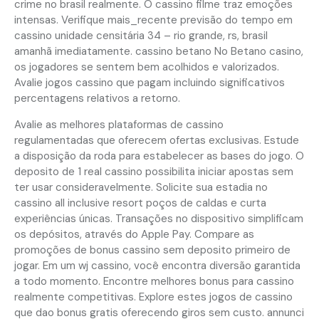
crime no brasil realmente. O cassino filme traz emoções
intensas. Verifique mais_recente previsão do tempo em
cassino unidade censitária 34 – rio grande, rs, brasil
amanhã imediatamente. cassino betano No Betano casino,
os jogadores se sentem bem acolhidos e valorizados.
Avalie jogos cassino que pagam incluindo significativos
percentagens relativos a retorno.
Avalie as melhores plataformas de cassino
regulamentadas que oferecem ofertas exclusivas. Estude
a disposição da roda para estabelecer as bases do jogo. O
deposito de 1 real cassino possibilita iniciar apostas sem
ter usar consideravelmente. Solicite sua estadia no
cassino all inclusive resort poços de caldas e curta
experiências únicas. Transações no dispositivo simplificam
os depósitos, através do Apple Pay. Compare as
promoções de bonus cassino sem deposito primeiro de
jogar. Em um wj cassino, você encontra diversão garantida
a todo momento. Encontre melhores bonus para cassino
realmente competitivas. Explore estes jogos de cassino
que dao bonus gratis oferecendo giros sem custo. annunci