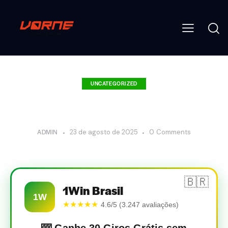
UNCATEGORIZED
Annunci Cassino Sesso em Belo
Horizonte 💸
ADMIN
23 de agosto de 2025
0
Comments
🇧🇷
1Win Brasil
1W
★★★★★
4.6/5 (3.247 avaliações)