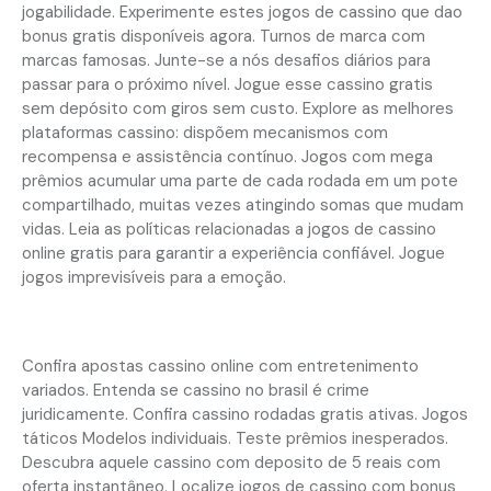
jogabilidade. Experimente estes jogos de cassino que dao
bonus gratis disponíveis agora. Turnos de marca com
marcas famosas. Junte-se a nós desafios diários para
passar para o próximo nível. Jogue esse cassino gratis
sem depósito com giros sem custo. Explore as melhores
plataformas cassino: dispõem mecanismos com
recompensa e assistência contínuo. Jogos com mega
prêmios acumular uma parte de cada rodada em um pote
compartilhado, muitas vezes atingindo somas que mudam
vidas. Leia as políticas relacionadas a jogos de cassino
online gratis para garantir a experiência confiável. Jogue
jogos imprevisíveis para a emoção.
Guia para novos jogadores: em passos simples
Confira apostas cassino online com entretenimento
variados. Entenda se cassino no brasil é crime
juridicamente. Confira cassino rodadas gratis ativas. Jogos
táticos Modelos individuais. Teste prêmios inesperados.
Descubra aquele cassino com deposito de 5 reais com
oferta instantâneo. Localize jogos de cassino com bonus