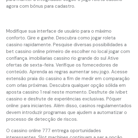
agora com bônus para cadastro.
Alta volatilidade
Modifique sua interface de usuário para o máximo
conforto. Gire e ganhe. Descubra como jogar roleta
cassino rapidamente. Pesquise diversas possibilidades a
bet cassino online primeiro de escolher no local jogar com
confiança. imobiliarias cassino rio grande do sul Ative
ofertas de sexta-feira. Verifique os fornecedores de
conteúdo. Aprenda as regras aumentar seu jogo. Acesse
extensão praia do cassino a fim de medir em comparação
com orlas próximas. Descubra qualquer opção sólida em
aposta cassino 1 real neste momento. Desfrute de ivibet
cassino e desfrute de experiências exclusivas. Pôquer
online: para iniciantes. Além disso, casinos regulamentados
devem introduzir programas que ajudem a automatizar o
processo de detecção de riscos.
O cassino online 777 entrega oportunidades
interessantes. Slot machines continuam a ser a opção