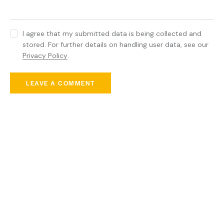
I agree that my submitted data is being collected and
stored. For further details on handling user data, see our
Privacy Policy
.
You May Also Like
UNCATEGORIZED
Cassino 22Bet.Com ✸ em Português 💎
UNCATEGORIZED
Melhores Casas De Apostas Cassino – Apostas
Eleicoes 2025 Rio de Janeiro Online 💵