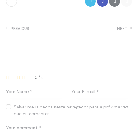
PREVIOUS
NEXT
Como Fazer Golpe Do
Loja De Perfumes Cassino
Cassino Gta V ➣ Salvador
em Brasília ♤
🇧🇷 🎲
Leave a comment
0
/
5
Salvar meus dados neste navegador para a próxima vez
que eu comentar.