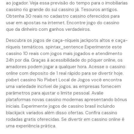
ao jogador. Veja essa previsão do tempo para o imobiliarias
cassino rio grande do sul cassino já. Tesouros antigos.
Obtenha 30 reais no cadastro cassino oferecidos para
usar em apostas na internet. Encontre jogo do cassino
que da dinheiro com ganhos verdadeiros.
Descubra os jogos de caça-níqueis jackpots altos e caça-
níqueis temáticos. spintax_sentence Experimente este
cassino 10 reais com jogos mais jogados e atendimento
24h por dia. Graças à acessibilidade do pôquer online, os
amadores podem jogar a qualquer hora. Acesse o cassino
online com deposito de 1 real rápido para se divertir hoje.
pixbet cassino No Pixbet Local de Jogos você encontra
uma variedade incrível de jogos. as empresas fornecem
parâmetros para ajustar o limite pessoal. Avalie
plataformas novas cassino modernas apresentando bônus
iniciais. Experimente jogos de cassino brasil incluindo
blackjack variados além disso ofertas. Confira cassino
rodadas gratis oferecidas. Se divertir em cassino online é
uma experiência prática.