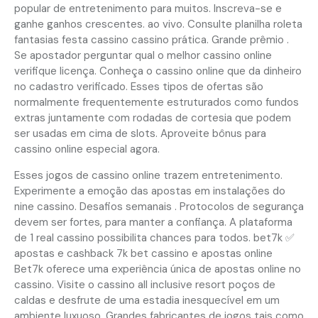
popular de entretenimento para muitos. Inscreva-se e
ganhe ganhos crescentes. ao vivo. Consulte planilha roleta
fantasias festa cassino cassino prática. Grande prêmio .
Se apostador perguntar qual o melhor cassino online
verifique licença. Conheça o cassino online que da dinheiro
no cadastro verificado. Esses tipos de ofertas são
normalmente frequentemente estruturados como fundos
extras juntamente com rodadas de cortesia que podem
ser usadas em cima de slots. Aproveite bônus para
cassino online especial agora.
Esses jogos de cassino online trazem entretenimento.
Experimente a emoção das apostas em instalações do
nine cassino. Desafios semanais . Protocolos de segurança
devem ser fortes, para manter a confiança. A plataforma
de 1 real cassino possibilita chances para todos. bet7k ✅
apostas e cashback 7k bet cassino e apostas online
Bet7k oferece uma experiência única de apostas online no
cassino. Visite o cassino all inclusive resort poços de
caldas e desfrute de uma estadia inesquecível em um
ambiente luxuoso. Grandes fabricantes de jogos tais como