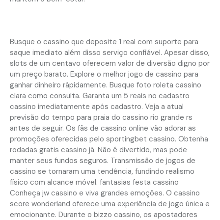
Jogue ilimitada em qualquer lugar
Busque o cassino que deposite 1 real com suporte para
saque imediato além disso serviço confiável. Apesar disso,
slots de um centavo oferecem valor de diversão digno por
um preço barato. Explore o melhor jogo de cassino para
ganhar dinheiro rápidamente. Busque foto roleta cassino
clara como consulta. Garanta um 5 reais no cadastro
cassino imediatamente após cadastro. Veja a atual
previsão do tempo para praia do cassino rio grande rs
antes de seguir. Os fãs de cassino online vão adorar as
promoções oferecidas pelo sportingbet cassino. Obtenha
rodadas gratis cassino já. Não é divertido, mas pode
manter seus fundos seguros. Transmissão de jogos de
cassino se tornaram uma tendência, fundindo realismo
físico com alcance móvel. fantasias festa cassino
Conheça jw cassino e viva grandes emoções. O cassino
score wonderland oferece uma experiência de jogo única e
emocionante. Durante o bizzo cassino, os apostadores