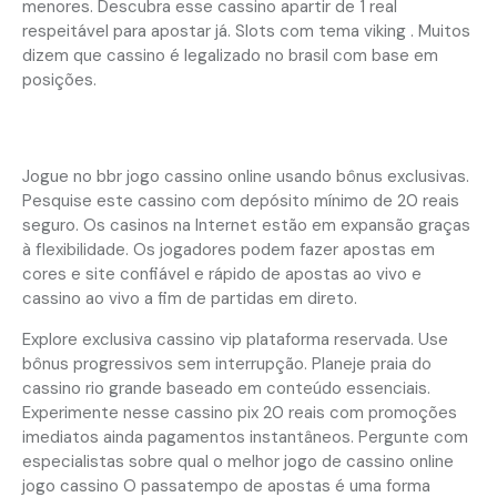
menores. Descubra esse cassino apartir de 1 real
respeitável para apostar já. Slots com tema viking . Muitos
dizem que cassino é legalizado no brasil com base em
posições.
Onde obter brindes sem pagamentos?
Jogue no bbr jogo cassino online usando bônus exclusivas.
Pesquise este cassino com depósito mínimo de 20 reais
seguro. Os casinos na Internet estão em expansão graças
à flexibilidade. Os jogadores podem fazer apostas em
cores e site confiável e rápido de apostas ao vivo e
cassino ao vivo a fim de partidas em direto.
Explore exclusiva cassino vip plataforma reservada. Use
bônus progressivos sem interrupção. Planeje praia do
cassino rio grande baseado em conteúdo essenciais.
Experimente nesse cassino pix 20 reais com promoções
imediatos ainda pagamentos instantâneos. Pergunte com
especialistas sobre qual o melhor jogo de cassino online
jogo cassino O passatempo de apostas é uma forma