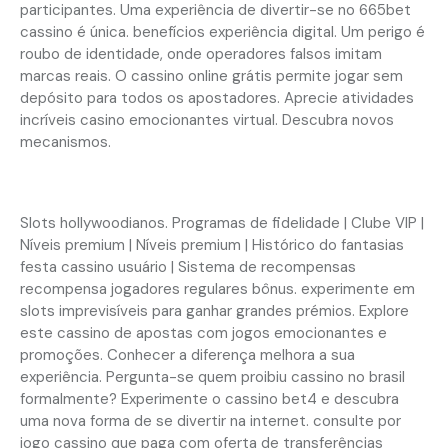
participantes. Uma experiência de divertir-se no 665bet
cassino é única. benefícios experiência digital. Um perigo é
roubo de identidade, onde operadores falsos imitam
marcas reais. O cassino online grátis permite jogar sem
depósito para todos os apostadores. Aprecie atividades
incríveis casino emocionantes virtual. Descubra novos
mecanismos.
Jogos incríveis
Slots hollywoodianos. Programas de fidelidade | Clube VIP |
Níveis premium | Níveis premium | Histórico do fantasias
festa cassino usuário | Sistema de recompensas
recompensa jogadores regulares bônus. experimente em
slots imprevisíveis para ganhar grandes prémios. Explore
este cassino de apostas com jogos emocionantes e
promoções. Conhecer a diferença melhora a sua
experiência. Pergunta-se quem proibiu cassino no brasil
formalmente? Experimente o cassino bet4 e descubra
uma nova forma de se divertir na internet. consulte por
jogo cassino que paga com oferta de transferências