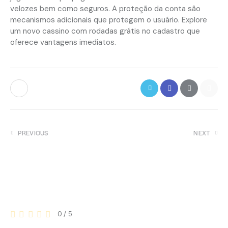
velozes bem como seguros. A proteção da conta são
mecanismos adicionais que protegem o usuário. Explore
um novo cassino com rodadas grátis no cadastro que
oferece vantagens imediatos.
PREVIOUS
NEXT
O Que Significa Dnb Em
Jogos De Cassino
Apostas ★ em Curitiba ✸
Blackjack ✨ em São Paulo
💰
Leave a comment
0
/
5