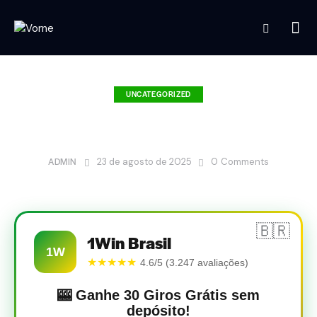
UNCATEGORIZED
Jogos De Cassino Blackjack ✨ em
São Paulo 💰
ADMIN
23 de agosto de 2025
0
Comments
🇧🇷
1Win Brasil
1W
★★★★★
4.6/5 (3.247 avaliações)
🎰 Ganhe 30 Giros Grátis sem
depósito!