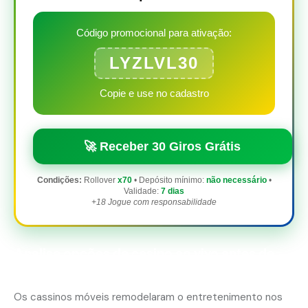
Código promocional para ativação:
LYZLVL30
Copie e use no cadastro
🚀 Receber 30 Giros Grátis
Condições:
Rollover
x70
• Depósito mínimo:
não necessário
•
Validade:
7 dias
+18 Jogue com responsabilidade
Analise opções de casino ao vivo antes de
começar
Os cassinos móveis remodelaram o entretenimento nos