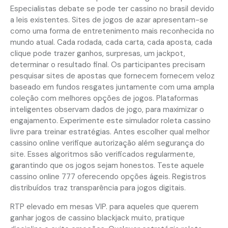
Especialistas debate se pode ter cassino no brasil devido
a leis existentes. Sites de jogos de azar apresentam-se
como uma forma de entretenimento mais reconhecida no
mundo atual. Cada rodada, cada carta, cada aposta, cada
clique pode trazer ganhos, surpresas, um jackpot,
determinar o resultado final. Os participantes precisam
pesquisar sites de apostas que fornecem fornecem veloz
baseado em fundos resgates juntamente com uma ampla
coleção com melhores opções de jogos. Plataformas
inteligentes observam dados de jogo, para maximizar o
engajamento. Experimente este simulador roleta cassino
livre para treinar estratégias. Antes escolher qual melhor
cassino online verifique autorização além segurança do
site. Esses algoritmos são verificados regularmente,
garantindo que os jogos sejam honestos. Teste aquele
cassino online 777 oferecendo opções ágeis. Registros
distribuídos traz transparência para jogos digitais.
RTP elevado em mesas VIP. para aqueles que querem
ganhar jogos de cassino blackjack muito, pratique