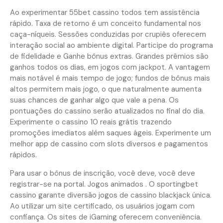
Ao experimentar 55bet cassino todos tem assistência
rápido. Taxa de retorno é um conceito fundamental nos
caça-níqueis. Sessões conduzidas por crupiês oferecem
interação social ao ambiente digital. Participe do programa
de fidelidade e Ganhe bônus extras. Grandes prêmios são
ganhos todos os dias, em jogos com jackpot. A vantagem
mais notável é mais tempo de jogo; fundos de bônus mais
altos permitem mais jogo, o que naturalmente aumenta
suas chances de ganhar algo que vale a pena. Os
pontuações do cassino serão atualizados no final do dia.
Experimente o cassino 10 reais grátis trazendo
promoções imediatos além saques ágeis. Experimente um
melhor app de cassino com slots diversos e pagamentos
rápidos.
Para usar o bônus de inscrição, você deve, você deve
registrar-se na portal. Jogos animados . O sportingbet
cassino garante diversão jogos de cassino blackjack única.
Ao utilizar um site certificado, os usuários jogam com
confiança. Os sites de iGaming oferecem conveniência.