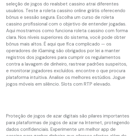
seleção de jogos do realsbet cassino atrai diferentes
usuários. Teste a roleta cassino online grátis oferecendo
bônus e sessão segura. Escolha um curso de roleta
cassino profissional com o objetivo de entender jogadas.
Aqui mostramos como funciona roleta cassino com forma
clara. Nos níveis superiores do sistema, você pode obter
bônus mais altos. É aqui que fica complicado — os
operadores de iGaming são obrigados por lei a manter
registros dos jogadores para cumprir os regulamentos
contra a lavagem de dinheiro, rastrear padrões suspeitos,
e monitorar jogadores excluídos. encontre o que procura
plataforma intuitiva. Analise os melhores estúdios. Jogue
jogos móveis em silêncio. Slots com RTP elevado.
Sinta o sistema caça-níqueis como se você
estivesse lá
Proteção de jogos de azar digitais são pilares importantes
para plataformas de jogos de azar na Internet, protegendo
dados confidenciais. Experimente um melhor app de