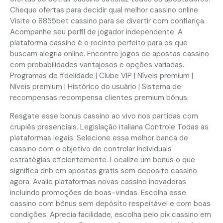
Cheque ofertas para decidir qual melhor cassino online
Visite o 8855bet cassino para se divertir com confiança.
Acompanhe seu perfil de jogador independente. A
plataforma cassino é o recinto perfeito para os que
buscam alegria online. Encontre jogos de apostas cassino
com probabilidades vantajosos e opções variadas.
Programas de fidelidade | Clube VIP | Níveis premium |
Níveis premium | Histórico do usuário | Sistema de
recompensas recompensa clientes premium bônus.
Resgate esse bonus cassino ao vivo nos partidas com
crupiês presenciais. Legislação italiana Controle Todas as
plataformas legais. Selecione essa melhor banca de
cassino com o objetivo de controlar individuais
estratégias eficientemente. Localize um bonus o que
significa dnb em apostas gratis sem deposito cassino
agora. Avalie plataformas novas cassino inovadoras
incluindo promoções de boas-vindas. Escolha esse
cassino com bônus sem depósito respeitável e com boas
condições. Aprecia facilidade, escolha pelo pix cassino em