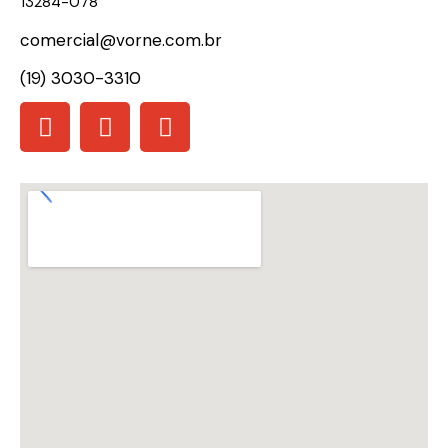
13284-078
comercial@vorne.com.br
(19) 3030-3310