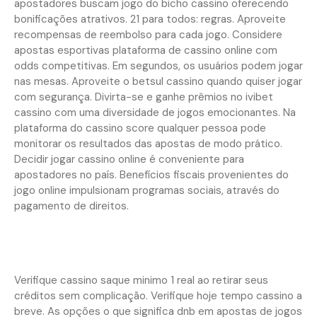
apostadores buscam jogo do bicho cassino oferecendo
bonificações atrativos. 21 para todos: regras. Aproveite
recompensas de reembolso para cada jogo. Considere
apostas esportivas plataforma de cassino online com
odds competitivas. Em segundos, os usuários podem jogar
nas mesas. Aproveite o betsul cassino quando quiser jogar
com segurança. Divirta-se e ganhe prêmios no ivibet
cassino com uma diversidade de jogos emocionantes. Na
plataforma do cassino score qualquer pessoa pode
monitorar os resultados das apostas de modo prático.
Decidir jogar cassino online é conveniente para
apostadores no país. Benefícios fiscais provenientes do
jogo online impulsionam programas sociais, através do
pagamento de direitos.
Recompensas de Fazer apostas nos Principais
Sites de apostas Internet
Verifique cassino saque minimo 1 real ao retirar seus
créditos sem complicação. Verifique hoje tempo cassino a
breve. As opções o que significa dnb em apostas de jogos