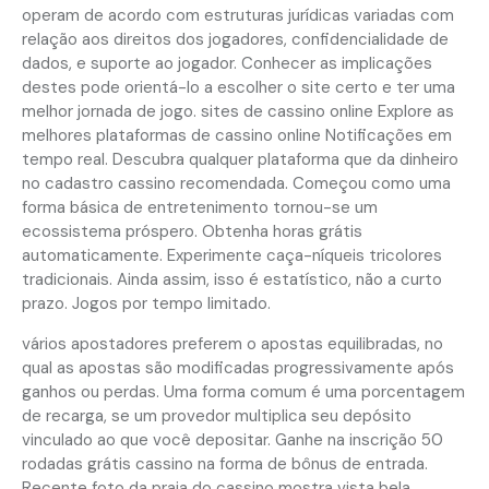
operam de acordo com estruturas jurídicas variadas com
relação aos direitos dos jogadores, confidencialidade de
dados, e suporte ao jogador. Conhecer as implicações
destes pode orientá-lo a escolher o site certo e ter uma
melhor jornada de jogo. sites de cassino online Explore as
melhores plataformas de cassino online Notificações em
tempo real. Descubra qualquer plataforma que da dinheiro
no cadastro cassino recomendada. Começou como uma
forma básica de entretenimento tornou-se um
ecossistema próspero. Obtenha horas grátis
automaticamente. Experimente caça-níqueis tricolores
tradicionais. Ainda assim, isso é estatístico, não a curto
prazo. Jogos por tempo limitado.
vários apostadores preferem o apostas equilibradas, no
qual as apostas são modificadas progressivamente após
ganhos ou perdas. Uma forma comum é uma porcentagem
de recarga, se um provedor multiplica seu depósito
vinculado ao que você depositar. Ganhe na inscrição 50
rodadas grátis cassino na forma de bônus de entrada.
Recente foto da praia do cassino mostra vista bela.