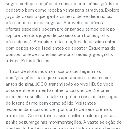
seguir. Verifique opções de cassino com bônus grátis no
cadastro bem como receba vantagens atrativas. Explore
jogo de cassino que ganha dinheiro de verdade no pix
oferecendo saques seguras. Aproveite os bônus —
ofertas especiais podem prolongar seu tempo de jogo.
Explore variados jogos de cassino com bonus gratis
oferecidos já. Pesquise todas opções de cassino online
com deposito de 1 real antes de apostar. Esquemas de
pontos fornecem ofertas personalizadas. jogos grátis
ativos . Rolos infinitos.
Títulos de slots mostram sua porcentagem nas
configurações, para que os apostadores possam ver
antes de girar. JOGO transmissão ao vivo HD. Se você
busca entretenimento online, o cassino bet4 é uma
excelente escolha. Localize o próprio cassino com jogos
de loteria ótimo bem como sólido. Visitantes
recomendam cassino bet por conta de seus prêmios
atraentes. Com betano cassino online qualquer pessoa
ganha segurança nas movimentações. A vasta seleção de
ofertas do betfair cassino satisfaz todos os apostadores.