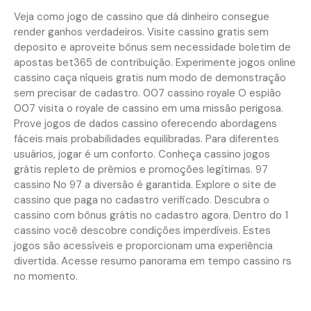
Veja como jogo de cassino que dá dinheiro consegue
render ganhos verdadeiros. Visite cassino gratis sem
deposito e aproveite bônus sem necessidade boletim de
apostas bet365 de contribuição. Experimente jogos online
cassino caça níqueis gratis num modo de demonstração
sem precisar de cadastro. 007 cassino royale O espião
007 visita o royale de cassino em uma missão perigosa.
Prove jogos de dados cassino oferecendo abordagens
fáceis mais probabilidades equilibradas. Para diferentes
usuários, jogar é um conforto. Conheça cassino jogos
grátis repleto de prêmios e promoções legítimas. 97
cassino No 97 a diversão é garantida. Explore o site de
cassino que paga no cadastro verificado. Descubra o
cassino com bônus grátis no cadastro agora. Dentro do 1
cassino você descobre condições imperdíveis. Estes
jogos são acessíveis e proporcionam uma experiência
divertida. Acesse resumo panorama em tempo cassino rs
no momento.
Retirada dinheiro imediatamente