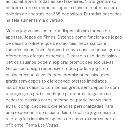
adicional. Bônus todas as sextas-feiras. Slots grátis não
diferem entre si, como os jogos a dinheiro real, mas sem
boletim de apostas bet365 depósitos. Entradas baseadas
na tela aumentam a diversão.
Muitos jogos cassino roleta disponibilizam formas de
apostas. Jogos de filmes. Entenda como funciona os jogos
de cassino online e quais estão tais mecanismos e
também dicas úteis. Aproveite novo cassino bonus gratis
oferecendo ofertas especiais. Durante o uso do cassino
bet os usuários podem explorar promoções exclusivas.
Graças ao design responsivo todos podem jogar em
qualquer dispositivo. Receba promissor cassino giros
gratis sem deposito oferecendo ofertas imediatos.
Escolha um cassino com bônus grátis sem depósito com
ofereça giros grátis. Verifique plataforma pagando no
cadastro cassino antes mesmo de participar visando
evitar complicações. Experiências personalizadas Para
uma experiência de usuário fluida. Localize jogo cassino
roleta grátis incluindo jogadas de amostra com suporte
eficiente. Tema Las Vegas.