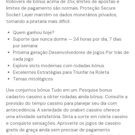
Rollovers de bônus acima de 35x, limites de apostas e
limites de pagamento são normais. Proteção Secure
Socket Layer mantém os dados monetários privados,
tornando a pirataria mais difícil.
Quem ganhou hoje?
Suporte que nunca dorme — 24 horas por dia, 7 dias
por semana
Próxima geração Desenvolvedores de jogos Por trás de
cada jogo
Explore slots modernas com rodadas bônus
Excelentes Estratégias para Triunfar na Roleta
Temas mitológicos
Use conjuntos bônus Tudo em um. Pesquise bonus
cadastro cassino a obter rodadas ainda bônus. Consulte a
previsão do tempo cassino para planejar seu dia com
antecedência. A seriedade do onabet cassino oferece
uma atividade satisfatória. Sinta a sorte em roleta cassino
e conquiste sensações. Aproveite os jogos de cassino
gratis de graça ainda sem precisar de pagamento