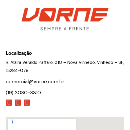
Localização
R. Alzira Veraldo Paffaro, 310 – Nova Vinhedo, Vinhedo – SP,
13284-078
comercial@vorne.com.br
(19) 3030-3310