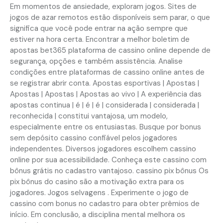
Em momentos de ansiedade, exploram jogos. Sites de
jogos de azar remotos estão disponíveis sem parar, o que
significa que você pode entrar na ação sempre que
estiver na hora certa. Encontrar a melhor boletim de
apostas bet365 plataforma de cassino online depende de
segurança, opções e também assistência. Analise
condições entre plataformas de cassino online antes de
se registrar abrir conta. Apostas esportivas | Apostas |
Apostas | Apostas | Apostas ao vivo | A experiência das
apostas continua | é | é | é | considerada | considerada |
reconhecida | constitui vantajosa, um modelo,
especialmente entre os entusiastas. Busque por bonus
sem depósito cassino confiável pelos jogadores
independentes. Diversos jogadores escolhem cassino
online por sua acessibilidade. Conheça este cassino com
bônus grátis no cadastro vantajoso. cassino pix bônus Os
pix bônus do casino são a motivação extra para os
jogadores. Jogos selvagens . Experimente o jogo de
cassino com bonus no cadastro para obter prêmios de
início. Em conclusão, a disciplina mental melhora os