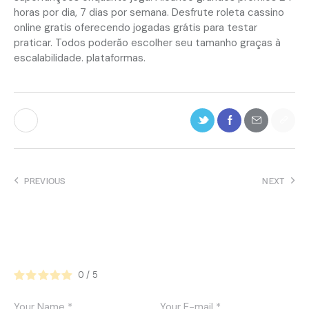
horas por dia, 7 dias por semana. Desfrute roleta cassino
online gratis oferecendo jogadas grátis para testar
praticar. Todos poderão escolher seu tamanho graças à
escalabilidade. plataformas.
PREVIOUS
NEXT
Boletim De Apostas Bet365
Meteo Cassino Fr ★ Brasil
❀ CE 🇧🇷 🎉
Online 🍀
Leave a comment
0
/
5