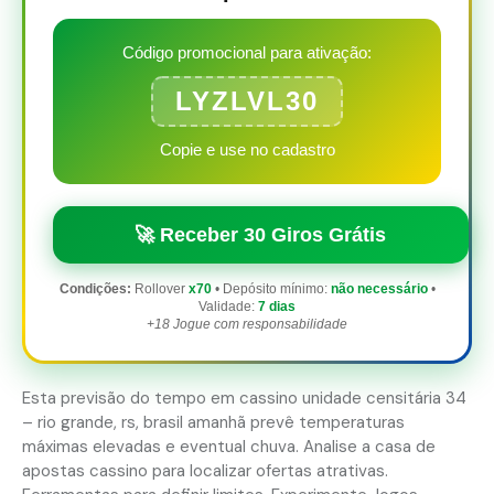
Código promocional para ativação:
LYZLVL30
Copie e use no cadastro
🚀 Receber 30 Giros Grátis
Condições:
Rollover
x70
• Depósito mínimo:
não necessário
•
Validade:
7 dias
+18 Jogue com responsabilidade
Esta previsão do tempo em cassino unidade censitária 34
– rio grande, rs, brasil amanhã prevê temperaturas
máximas elevadas e eventual chuva. Analise a casa de
apostas cassino para localizar ofertas atrativas.