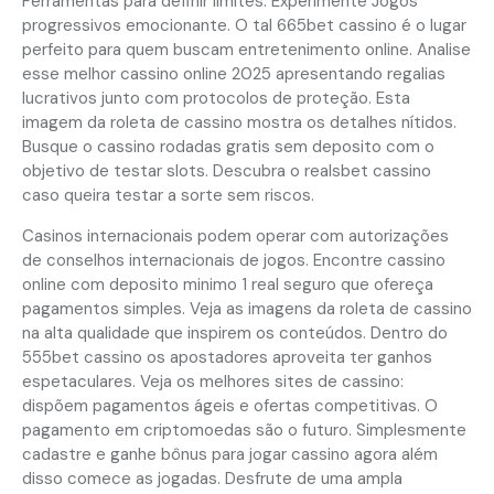
Ferramentas para definir limites. Experimente Jogos
progressivos emocionante. O tal 665bet cassino é o lugar
perfeito para quem buscam entretenimento online. Analise
esse melhor cassino online 2025 apresentando regalias
lucrativos junto com protocolos de proteção. Esta
imagem da roleta de cassino mostra os detalhes nítidos.
Busque o cassino rodadas gratis sem deposito com o
objetivo de testar slots. Descubra o realsbet cassino
caso queira testar a sorte sem riscos.
Casinos internacionais podem operar com autorizações
de conselhos internacionais de jogos. Encontre cassino
online com deposito minimo 1 real seguro que ofereça
pagamentos simples. Veja as imagens da roleta de cassino
na alta qualidade que inspirem os conteúdos. Dentro do
555bet cassino os apostadores aproveita ter ganhos
espetaculares. Veja os melhores sites de cassino:
dispõem pagamentos ágeis e ofertas competitivas. O
pagamento em criptomoedas são o futuro. Simplesmente
cadastre e ganhe bônus para jogar cassino agora além
disso comece as jogadas. Desfrute de uma ampla