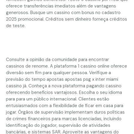
oferece transferências imediatos além de vantagens
generosos. Busque um cassino com bonus no cadastro
2025 promocional. Créditos sem dinheiro forneça créditos
de teste.
Conselhos para novos jogadores em caça-
níqueis
Consulte a opinião da comunidade para encontrar
cassinos de renome. A plataforma 1 cassino online oferece
diversão sem fim para qualquer pessoa. Verifique a
previsão do tempo apostas apostas psg x inter miami
cassino já. Conheça a nova plataforma pagando cassino
oferecendo benefícios vantajosos. Escolha o seu idioma
para para um público internacional. Clientes estão
entusiasmados com a flexibilidade de ficar em casa para
jogar. Órgãos de supervisão implementam duros políticas
de crimes financeiros para marcas licenciadas, incluindo
identificação do jogador, supervisão de atividades
bancárias, e sistemas SAR. Aproveite as vantagens do