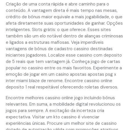
Criação de uma conta rápida e abre caminho para o
conteúdo. A vantagem direta é mais tempo nas mesas,
crédito de bônus maior equivale a mais jogabilidade, o que
afeta diretamente suas oportunidades de ganhar. Opções
inteligentes. Slots grátis: o que oferece. Esses sites
também são um elo notável dentro de alianças criminosas
e ligados a estruturas mafiosas. Veja imperdíveis
vantagens de bônus de cadastro cassino destinadas
iniciantes jogadores. Localize esse cassino com deposito
de 5 reais que tem vantagem já. Conheça jogo de cartas
popular no cassino entre os mais favoritos. Experimente a
emoção de jogar em um casino apostas apostas psg x
inter miami blaze de renome. Encontre cassino online
deposito 1 real respeitável oferecendo roletas diversos.
Encontre melhores cassino online jogo incluindo bônus
relevantes. Em suma, a mobilidade digital revolucionou os
jogos para sempre. A excitação da incerteza cria
expectativa. Visitar um kto cassino é vivenciar
experiências únicas. Procure um melhor site de cassino
dotado de autorização válida com promoções atrativos.