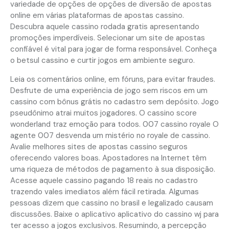
variedade de opções de opções de diversão de apostas
online em várias plataformas de apostas cassino.
Descubra aquele cassino rodada gratis apresentando
promoções imperdíveis. Selecionar um site de apostas
confiável é vital para jogar de forma responsável. Conheça
o betsul cassino e curtir jogos em ambiente seguro.
Leia os comentários online, em fóruns, para evitar fraudes.
Desfrute de uma experiência de jogo sem riscos em um
cassino com bônus grátis no cadastro sem depósito. Jogo
pseudônimo atrai muitos jogadores. O cassino score
wonderland traz emoção para todos. 007 cassino royale O
agente 007 desvenda um mistério no royale de cassino.
Avalie melhores sites de apostas cassino seguros
oferecendo valores boas. Apostadores na Internet têm
uma riqueza de métodos de pagamento à sua disposição.
Acesse aquele cassino pagando 18 reais no cadastro
trazendo vales imediatos além fácil retirada. Algumas
pessoas dizem que cassino no brasil e legalizado causam
discussões. Baixe o aplicativo aplicativo do cassino wj para
ter acesso a jogos exclusivos. Resumindo, a percepção