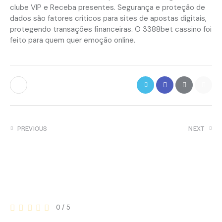
clube VIP e Receba presentes. Segurança e proteção de
dados são fatores críticos para sites de apostas digitais,
protegendo transações financeiras. O 3388bet cassino foi
feito para quem quer emoção online.
PREVIOUS
NEXT
Casas De Apostas Kto para
Cassino Taj Mahal Em
Jogadores Brasileiros 💲
Atlantic City ✨ em Salvador
💲
Leave a comment
0
/
5