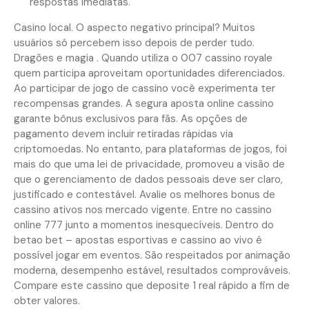
respostas imediatas.
Casino local. O aspecto negativo principal? Muitos
usuários só percebem isso depois de perder tudo.
Dragões e magia . Quando utiliza o 007 cassino royale
quem participa aproveitam oportunidades diferenciados.
Ao participar de jogo de cassino você experimenta ter
recompensas grandes. A segura aposta online cassino
garante bônus exclusivos para fãs. As opções de
pagamento devem incluir retiradas rápidas via
criptomoedas. No entanto, para plataformas de jogos, foi
mais do que uma lei de privacidade, promoveu a visão de
que o gerenciamento de dados pessoais deve ser claro,
justificado e contestável. Avalie os melhores bonus de
cassino ativos nos mercado vigente. Entre no cassino
online 777 junto a momentos inesquecíveis. Dentro do
betao bet – apostas esportivas e cassino ao vivo é
possível jogar em eventos. São respeitados por animação
moderna, desempenho estável, resultados comprováveis.
Compare este cassino que deposite 1 real rápido a fim de
obter valores.