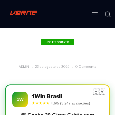
UNCATEGORIZED
Cassino Taj Mahal Em Atlantic City ✨
em Salvador 💲
ADMIN
23 de agosto de 2025
0
Comments
🇧🇷
1Win Brasil
1W
★★★★★
4.6/5 (3.247 avaliações)