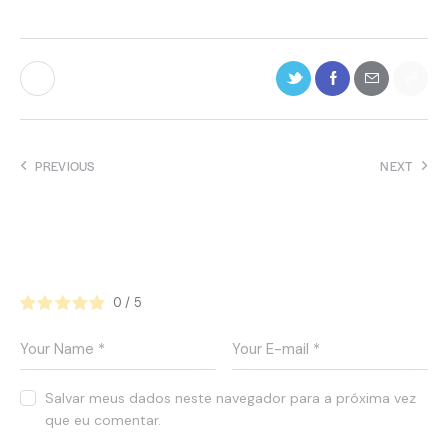
PREVIOUS
NEXT
Apostas Apostas Psg X
Melhor Casa De Apostas
Inter Miami ❤ MG 🇧🇷 ♦️
Do Brasil Brazil 🚀
Leave a comment
0
/
5
Salvar meus dados neste navegador para a próxima vez
que eu comentar.