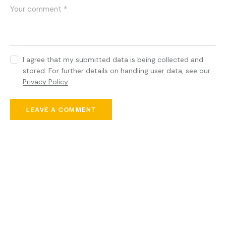
I agree that my submitted data is being collected and
stored. For further details on handling user data, see our
Privacy Policy
.
You May Also Like
UNCATEGORIZED
Dados De Cassino Png ♣️ para Jogadores Brasileiros ♥️
UNCATEGORIZED
Hotels En Cassino Brasil 💰 Brasília 🇧🇷 🍀