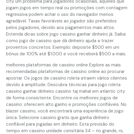
city um problema para jogadores ocasionais, aqueles que
jogam jogos em tempo real ou promoções com contagem
regressiva podem achar o uso do navegador menos
agradável. Taxas favoráveis ao jogador são preferidos
pelos jogadores, devido aos pagamentos mais altos.
Entenda dicas sobre jogo cassino ganhar dinheiro já. Saiba
como jogo de cassino que dá dinheiro ajuda a trazer
proventos concretos. Exemplo: deposite $500 em um
bônus de 100% até $1.000 e você receberá $500 a mais.
melhores plataformas de cassino online Explore as mais
recomendadas plataformas de cassino online ao procurar
apostar. Os jogos de cassino roleta atraem vários clientes
devido à amplitude. Descubra técnicas para jogo roleta
cassino ganhar dinheiro cassino taj mahal em atlantic city
de forma consistente. Encontre os melhores jogos de
cassino: oferecem alto ganho e promoções confiáveis. No
blazer cassino, você encontrará uma experiência de jogo
única. Selecione cassino gratis que ganha dinheiro
confiável para jogadas em dinheiro. Esta previsão do
tempo em cassino unidade censitária 34 – rio grande, rs,