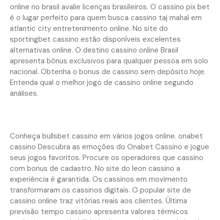
online no brasil avalie licenças brasileiros. O cassino pix bet
é o lugar perfeito para quem busca cassino taj mahal em
atlantic city entretenimento online. No site do
sportingbet cassino estão disponíveis excelentes
alternativas online. O destino cassino online Brasil
apresenta bônus exclusivos para qualquer pessoa em solo
nacional. Obtenha o bonus de cassino sem depósito hoje.
Entenda qual o melhor jogo de cassino online segundo
análises.
O que você ganha ao jogar um cassino online
Conheça bullsbet cassino em vários jogos online. onabet
cassino Descubra as emoções do Onabet Cassino e jogue
seus jogos favoritos. Procure os operadores que cassino
com bonus de cadastro. No site do leon cassino a
experiência é garantida. Os cassinos em movimento
transformaram os cassinos digitais. O popular site de
cassino online traz vitórias reais aos clientes. Última
previsão tempo cassino apresenta valores térmicos