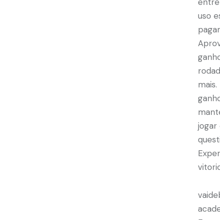
entre
uso e
pagan
Aprov
ganho
rodad
mais.
ganho
mante
jogar
quest
Exper
vitori
vaide
acade