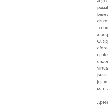
Jogos
possi
basea
de re
todos
alta 
Qualq
ofere
qualq
encon
virtu
praia
jogos
sem d
Apesa