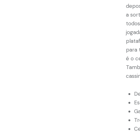
depos
a sor
todos
jogad
plata
para 
é o c
Tamb
cassi
De
Es
Ga
Tr
Ce