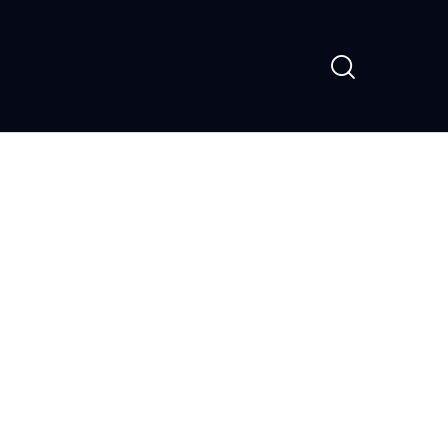
 Das
 ➟