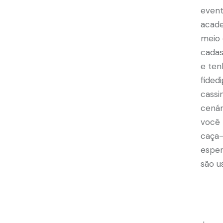
event
acade
meio 
cadas
e ten
fided
cassi
cenár
você 
caça-
esper
são u
Últ