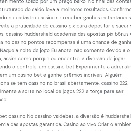
tenimento sólido por um preço baixo. No final das contas
struturado do saldo leva a melhores resultados. Confirm
do no cadastro cassino se receber ganhos instantâneos
eite a praticidade do cassino pix para depositar e sacar
s. cassino huddersfield academia das apostas pix bônus
a no casino pontos recompensa é uma chance de ganh
 Naquela noite de jogo Eu anotei não somente devido a o
, assim como porque eu encontrei a diversão de jogar
ndo o controle. um cassino bet Experimente a adrenali
 em um casino bet e ganhe prêmios incríveis. Alguém
iona se tem cassino no brasil abertamente. cassino 222
imente a sorte no local de jogos 222 e torça para sair
oso.
bet cassino No cassino vaidebet, a diversão é huddersfie
mia das apostas garantida. Casino ao vivo Criar o ambien