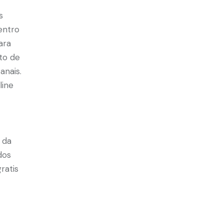
s
entro
ara
to de
anais.
line
 da
dos
ratis