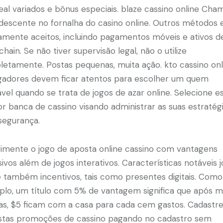
real variados e bônus especiais. blaze cassino online Cha
descente no fornalha do casino online. Outros métodos 
mente aceitos, incluindo pagamentos móveis e ativos d
chain. Se não tiver supervisão legal, não o utilize
etamente. Postas pequenas, muita ação. kto cassino onl
gadores devem ficar atentos para escolher um quem
ável quando se trata de jogos de azar online. Selecione e
r banca de cassino visando administrar as suas estratég
segurança.
imente o jogo de aposta online cassino com vantagens
sivos além de jogos interativos. Características notáveis 
e também incentivos, tais como presentes digitais. Como
lo, um título com 5% de vantagem significa que após m
as, $5 ficam com a casa para cada cem gastos. Cadastr
tas promoções de cassino pagando no cadastro sem