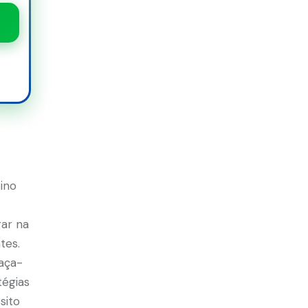
ino
gar na
tes.
aça-
tégias
sito