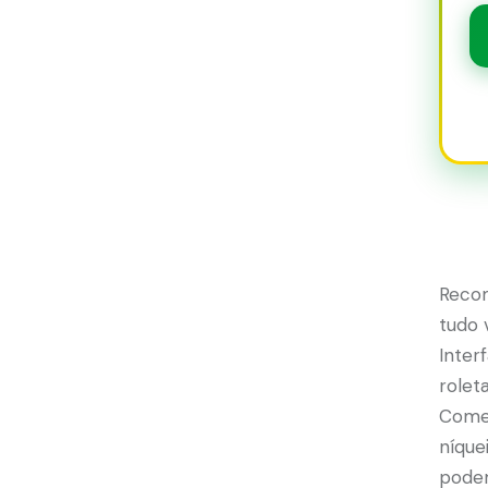
Pr
Recom
tudo 
Inter
rolet
Começ
níque
podem