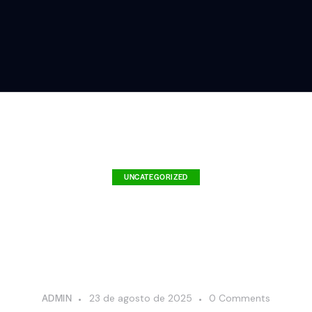
UNCATEGORIZED
dersfield Academia
postas ➤ PE 🇧🇷
ADMIN
23 de agosto de 2025
0
Comments