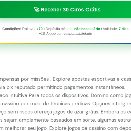
🚀 Receber 30 Giros Grátis
Condições:
Rollover
x70
• Depósito mínimo:
não necessário
• Validade:
7 dias
+18 Jogue com responsabilidade
oteção dos utilizadores
pensas por missões . Explore apostas esportivas e cass
via pix reputado permitindo pagamentos instantâneos.
face intuitiva Para todos os dispositivos. Domine como jo
a cassino por meio de técnicas práticas. Opções inteligen
o sem riscos ofereça jogos de azar grátis. Embora os c
is sejam amplamente baseados em sorte, algumas estra
 melhorar seu jogo. Explore jogos de cassino com depo