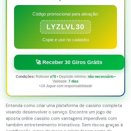
Código promocional para ativação:
LYZLVL30
Copie e use no cadastro
🚀 Receber 30 Giros Grátis
Condições:
Rollover
x70
• Depósito mínimo:
não necessário
•
Validade:
7 dias
+18 Jogue com responsabilidade
Entenda como criar uma plataforma de cassino completa
visando desenvolver o serviço. Encontre um jogo de
aposta online cassino com vantagens imperdíveis com
também entretenimento interativos. Sem riscos graças à