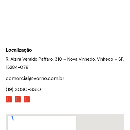
Localização
R. Alzira Veraldo Paffaro, 310 – Nova Vinhedo, Vinhedo – SP,
13284-078
comercial@vorne.com.br
(19) 3030-3310