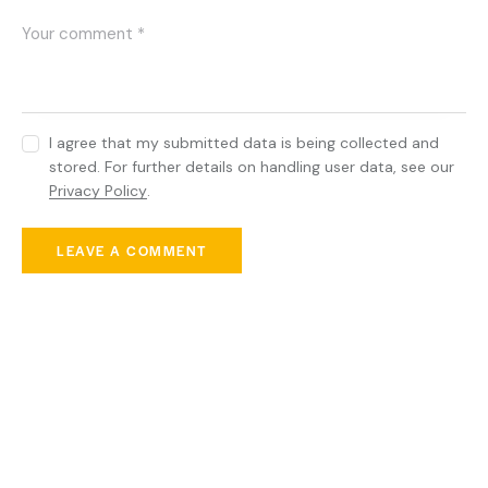
I agree that my submitted data is being collected and
stored. For further details on handling user data, see our
Privacy Policy
.
You May Also Like
UNCATEGORIZED
Paulinha Leite Apostas ♤ RJ Brasil ♥️
UNCATEGORIZED
Vício Em Apostas Como Tratar ✈ no Brasil ⚡