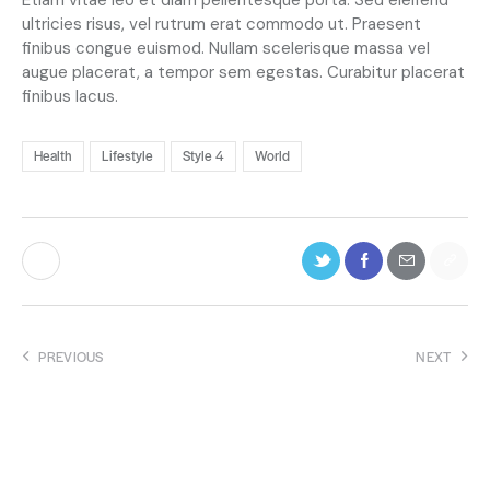
Etiam vitae leo et diam pellentesque porta. Sed eleifend
k
ultricies risus, vel rutrum erat commodo ut. Praesent
a
finibus congue euismod. Nullam scelerisque massa vel
s
augue placerat, a tempor sem egestas. Curabitur placerat
d
finibus lacus.
g
u
b
Health
Lifestyle
Style 4
World
e
r
g
r
e
n
,
n
o
PREVIOUS
NEXT
s
Express delivery is going to
Supply chain education
e
slow down in 2022
courses for drivers
a
s
a
Leave a comment
n