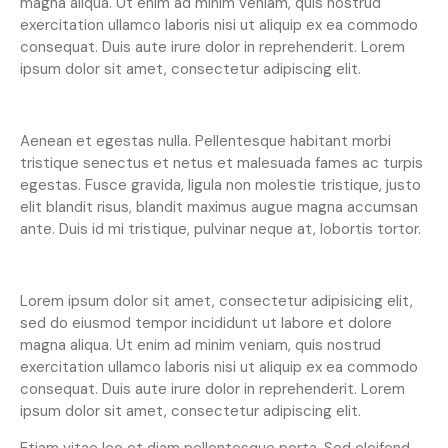
magna aliqua. Ut enim ad minim veniam, quis nostrud
exercitation ullamco laboris nisi ut aliquip ex ea commodo
consequat. Duis aute irure dolor in reprehenderit. Lorem
ipsum dolor sit amet, consectetur adipiscing elit.
Creative approach to every project
Aenean et egestas nulla. Pellentesque habitant morbi
tristique senectus et netus et malesuada fames ac turpis
egestas. Fusce gravida, ligula non molestie tristique, justo
elit blandit risus, blandit maximus augue magna accumsan
ante. Duis id mi tristique, pulvinar neque at, lobortis tortor.
S
Lorem ipsum dolor sit amet, consectetur adipisicing elit,
t
sed do eiusmod tempor incididunt ut labore et dolore
e
magna aliqua. Ut enim ad minim veniam, quis nostrud
t
c
exercitation ullamco laboris nisi ut aliquip ex ea commodo
l
consequat. Duis aute irure dolor in reprehenderit. Lorem
i
ipsum dolor sit amet, consectetur adipiscing elit.
t
a