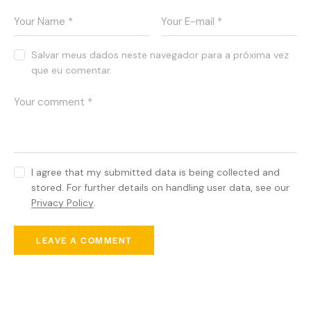
c
t
u
s
Salvar meus dados neste navegador para a próxima vez
e
que eu comentar.
s
t
l
a
b
o
r
I agree that my submitted data is being collected and
e
stored. For further details on handling user data, see our
e
t
Privacy Policy
.
d
o
l
o
r
e
You May Also Like
.