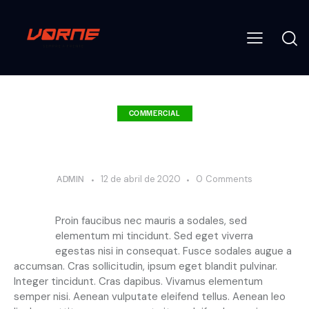
COMMERCIAL
The quality of service is determined by
our terms
ADMIN
12 de abril de 2020
0
Comments
Q
Proin faucibus nec mauris a sodales, sed
elementum mi tincidunt. Sed eget viverra
egestas nisi in consequat. Fusce sodales augue a
accumsan. Cras sollicitudin, ipsum eget blandit pulvinar.
Integer tincidunt. Cras dapibus. Vivamus elementum
semper nisi. Aenean vulputate eleifend tellus. Aenean leo