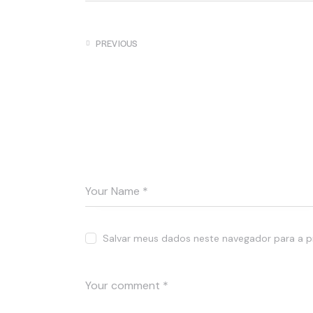
PREVIOUS
The quality of service is determined by ou
terms
Leave a comment
Salvar meus dados neste navegador para a p