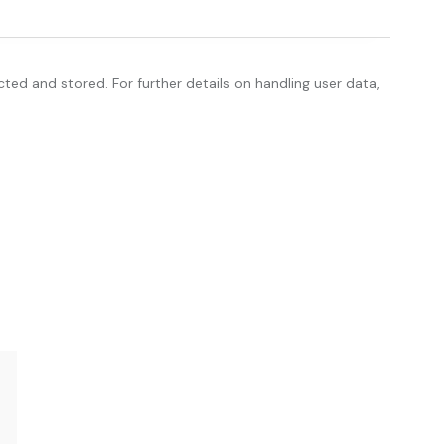
cted and stored. For further details on handling user data,
COMMERCIAL
Why “same-day delivery” is such a
requested option?