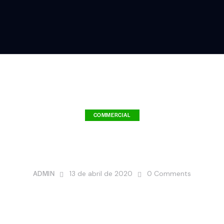
COMMERCIAL
n education courses
ADMIN
13 de abril de 2020
0
Comments