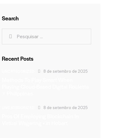
Search
Recent Posts
UNCATEGORIZED
8 de setembro de 2025
Methods To Play Smart When
Playing Cloud-Based Digital Roulette
⚡ Philippines
UNCATEGORIZED
8 de setembro de 2025
Pros Of Employing Blockchain In
Virtual Wagering • in Hobart