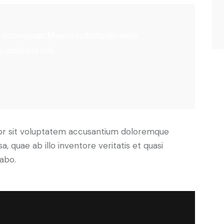
m consequat. Mauris sollicitudin enim
 molestie nisl.
rror sit voluptatem accusantium doloremque
 quae ab illo inventore veritatis et quasi
cabo.