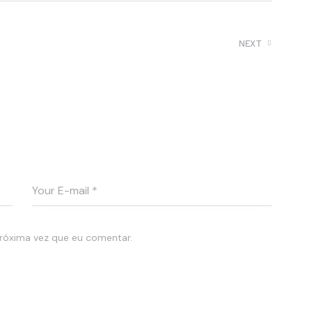
NEXT
r
Logistics management consulting podcast
róxima vez que eu comentar.