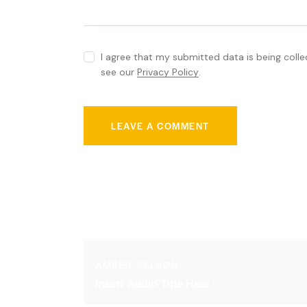
I agree that my submitted data is being colle
see our
Privacy Policy
.
You May Also Like
AMBER NELSON
Insert Audio Title Here