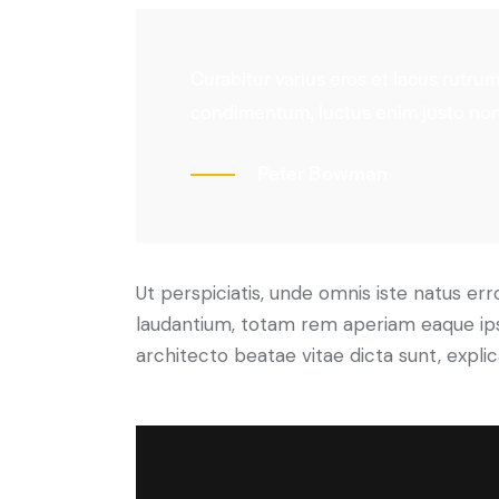
Curabitur varius eros et lacus rutru
condimentum, luctus enim justo non,
Peter Bowman
Ut perspiciatis, unde omnis iste natus e
laudantium, totam rem aperiam eaque ipsa,
architecto beatae vitae dicta sunt, expli