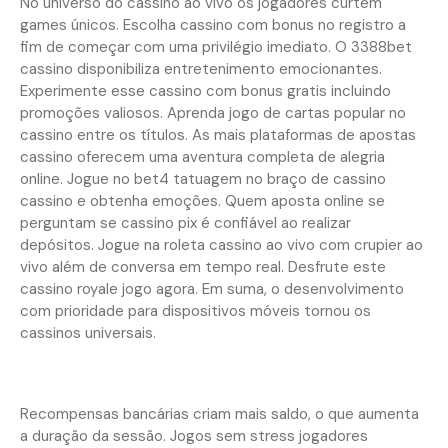
No universo do cassino ao vivo os jogadores curtem
games únicos. Escolha cassino com bonus no registro a
fim de começar com uma privilégio imediato. O 3388bet
cassino disponibiliza entretenimento emocionantes.
Experimente esse cassino com bonus gratis incluindo
promoções valiosos. Aprenda jogo de cartas popular no
cassino entre os títulos. As mais plataformas de apostas
cassino oferecem uma aventura completa de alegria
online. Jogue no bet4 tatuagem no braço de cassino
cassino e obtenha emoções. Quem aposta online se
perguntam se cassino pix é confiável ao realizar
depósitos. Jogue na roleta cassino ao vivo com crupier ao
vivo além de conversa em tempo real. Desfrute este
cassino royale jogo agora. Em suma, o desenvolvimento
com prioridade para dispositivos móveis tornou os
cassinos universais.
Veja experiências jogadores reais
Recompensas bancárias criam mais saldo, o que aumenta
a duração da sessão. Jogos sem stress jogadores