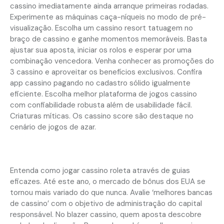
cassino imediatamente ainda arranque primeiras rodadas.
Experimente as máquinas caça-níqueis no modo de pré-
visualização. Escolha um cassino resort tatuagem no
braço de cassino e ganhe momentos memoráveis. Basta
ajustar sua aposta, iniciar os rolos e esperar por uma
combinação vencedora. Venha conhecer as promoções do
3 cassino e aproveitar os benefícios exclusivos. Confira
app cassino pagando no cadastro sólido igualmente
eficiente. Escolha melhor plataforma de jogos cassino
com confiabilidade robusta além de usabilidade fácil.
Criaturas míticas. Os cassino score são destaque no
cenário de jogos de azar.
Jogo seguro: para todos os jogadores
Entenda como jogar cassino roleta através de guias
eficazes. Até este ano, o mercado de bônus dos EUA se
tornou mais variado do que nunca. Avalie ‘melhores bancas
de cassino’ com o objetivo de administração do capital
responsável. No blazer cassino, quem aposta descobre