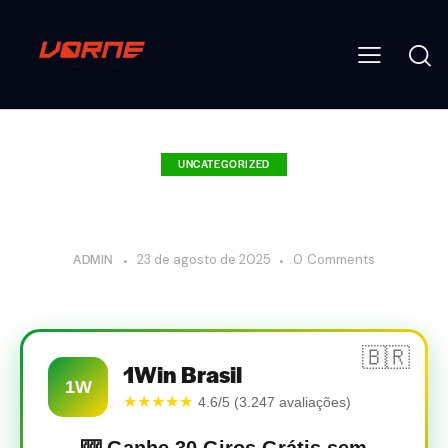
UNCATEGORIZED
Tatuagem No Braço De Cassino ✸ BA
Brasil ℹ️
ADMIN
23 de agosto de 2025
0
Comments
🇧🇷
1Win Brasil
1W
★★★★★
4.6/5 (3.247 avaliações)