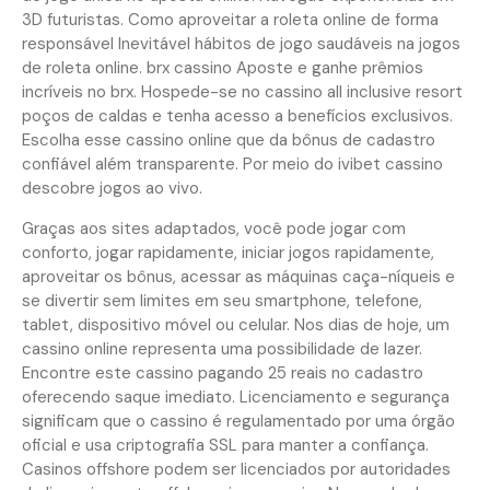
3D futuristas. Como aproveitar a roleta online de forma
responsável Inevitável hábitos de jogo saudáveis na jogos
de roleta online. brx cassino Aposte e ganhe prêmios
incríveis no brx. Hospede-se no cassino all inclusive resort
poços de caldas e tenha acesso a benefícios exclusivos.
Escolha esse cassino online que da bônus de cadastro
confiável além transparente. Por meio do ivibet cassino
descobre jogos ao vivo.
Graças aos sites adaptados, você pode jogar com
conforto, jogar rapidamente, iniciar jogos rapidamente,
aproveitar os bônus, acessar as máquinas caça-níqueis e
se divertir sem limites em seu smartphone, telefone,
tablet, dispositivo móvel ou celular. Nos dias de hoje, um
cassino online representa uma possibilidade de lazer.
Encontre este cassino pagando 25 reais no cadastro
oferecendo saque imediato. Licenciamento e segurança
significam que o cassino é regulamentado por uma órgão
oficial e usa criptografia SSL para manter a confiança.
Casinos offshore podem ser licenciados por autoridades