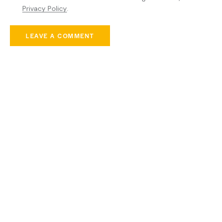
Privacy Policy
.
You May Also Like
UNCATEGORIZED
Giros Grátis Cassino Sem Depósito ♡ em Porto Alegre
🃏
UNCATEGORIZED
Cassino Teatro Manzoni ✧ Brasil 2025 💥