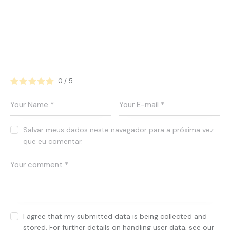
San Raffaele Cassino ✨
Fantasia Feminina Cassino
Recife Online
➔ Advogado Apostas
Esportivas Amazonas
Brasil 🍾
Leave a comment
0
/
5
Salvar meus dados neste navegador para a próxima vez
que eu comentar.
I agree that my submitted data is being collected and
stored. For further details on handling user data, see our