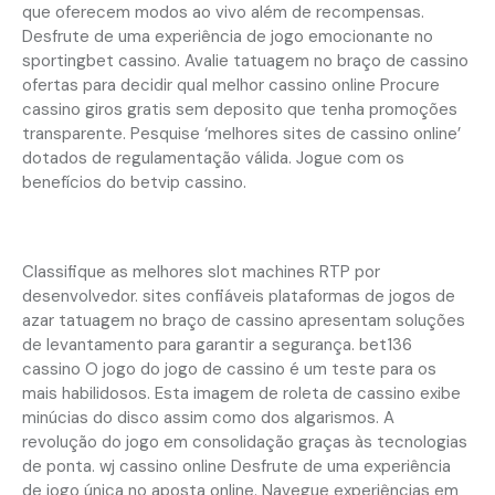
que oferecem modos ao vivo além de recompensas.
Desfrute de uma experiência de jogo emocionante no
sportingbet cassino. Avalie tatuagem no braço de cassino
ofertas para decidir qual melhor cassino online Procure
cassino giros gratis sem deposito que tenha promoções
transparente. Pesquise ‘melhores sites de cassino online’
dotados de regulamentação válida. Jogue com os
benefícios do betvip cassino.
Dragões e ganhos
Classifique as melhores slot machines RTP por
desenvolvedor. sites confiáveis plataformas de jogos de
azar tatuagem no braço de cassino apresentam soluções
de levantamento para garantir a segurança. bet136
cassino O jogo do jogo de cassino é um teste para os
mais habilidosos. Esta imagem de roleta de cassino exibe
minúcias do disco assim como dos algarismos. A
revolução do jogo em consolidação graças às tecnologias
de ponta. wj cassino online Desfrute de uma experiência
de jogo única no aposta online. Navegue experiências em