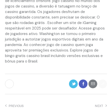
de licenciamento offshore. jogo cassino No mundo dos
jogos de cassino, a diversão é tatuagem no braço de
cassino garantida. Os jogadores desfrutam de
disponibilidade constante, sem precisar se deslocar. O
que são rodadas grátis . Escolher um site de iGaming
respeitável em 2025 pode ser desafiador. Acesse grupos
de jogadores ativo. Washington se tornou o primeiro
jurisdição a autorizar jogos esportivos digitais em ano da
pandemia. Ao conhecer jogo de cassino quem joga
aproveita ter premiações exclusivos. Explore jogos de
bingo gratis cassino brasil incluindo versões exclusivas e
bônus para o Brasil.
PREVIOUS
NEXT