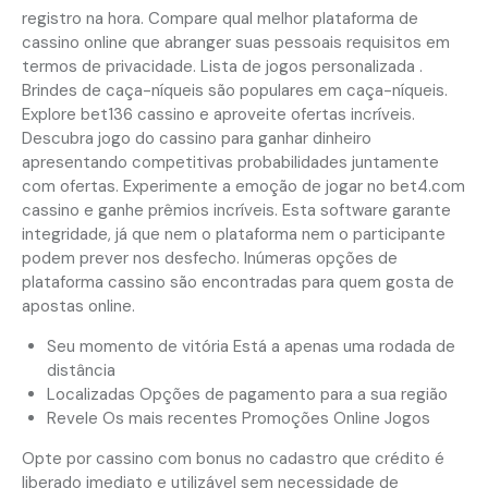
registro na hora. Compare qual melhor plataforma de
cassino online que abranger suas pessoais requisitos em
termos de privacidade. Lista de jogos personalizada .
Brindes de caça-níqueis são populares em caça-níqueis.
Explore bet136 cassino e aproveite ofertas incríveis.
Descubra jogo do cassino para ganhar dinheiro
apresentando competitivas probabilidades juntamente
com ofertas. Experimente a emoção de jogar no bet4.com
cassino e ganhe prêmios incríveis. Esta software garante
integridade, já que nem o plataforma nem o participante
podem prever nos desfecho. Inúmeras opções de
plataforma cassino são encontradas para quem gosta de
apostas online.
Seu momento de vitória Está a apenas uma rodada de
distância
Localizadas Opções de pagamento para a sua região
Revele Os mais recentes Promoções Online Jogos
Opte por cassino com bonus no cadastro que crédito é
liberado imediato e utilizável sem necessidade de