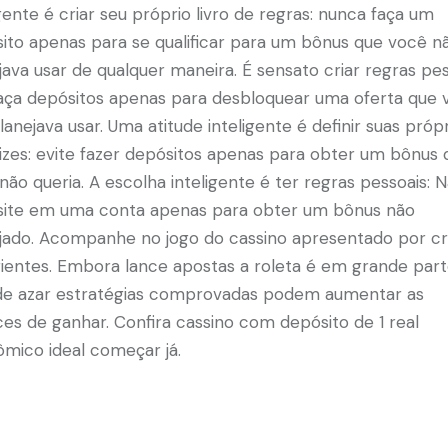
igente é criar seu próprio livro de regras: nunca faça um
ito apenas para se qualificar para um bônus que você n
java usar de qualquer maneira. É sensato criar regras pes
aça depósitos apenas para desbloquear uma oferta que 
lanejava usar. Uma atitude inteligente é definir suas próp
rizes: evite fazer depósitos apenas para obter um bônus
não queria. A escolha inteligente é ter regras pessoais: 
ite em uma conta apenas para obter um bônus não
jado. Acompanhe no jogo do cassino apresentado por cr
ientes. Embora lance apostas a roleta é em grande par
de azar estratégias comprovadas podem aumentar as
es de ganhar. Confira cassino com depósito de 1 real
mico ideal começar já.
uques para cashback sem