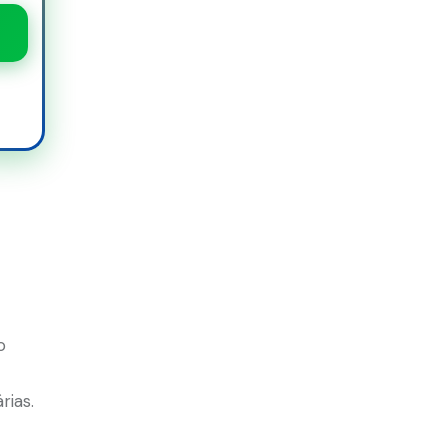
s
o
rias.