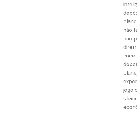
intel
depós
plane
não f
não p
diret
você 
depos
plane
exper
jogo 
chanc
econô
Tr