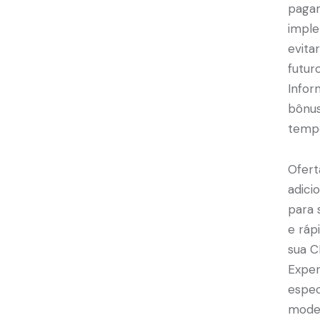
pagam
imple
evita
futur
Infor
bônus
tempo
Ofert
adici
para 
e ráp
sua C
Exper
espec
mode