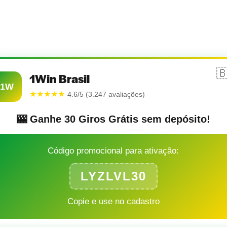

1Win Brasil
1W
★★★★★
4.6/5 (3.247 avaliações)
🎰 Ganhe 30 Giros Grátis sem depósito!
Código promocional para ativação:
LYZLVL30
Copie e use no cadastro