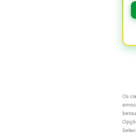
Ca
mí
Os ca
emoci
betsu
Opçõe
Selec