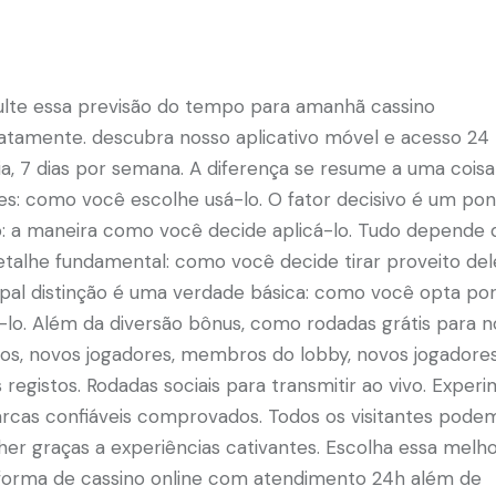
rtual Sessões de Roleta
lte essa previsão do tempo para amanhã cassino
atamente. descubra nosso aplicativo móvel e acesso 24
ia, 7 dias por semana. A diferença se resume a uma coisa
es: como você escolhe usá-lo. O fator decisivo é um po
o: a maneira como você decide aplicá-lo. Tudo depende 
talhe fundamental: como você decide tirar proveito del
ipal distinção é uma verdade básica: como você opta po
zá-lo. Além da diversão bônus, como rodadas grátis para 
ios, novos jogadores, membros do lobby, novos jogadore
 registos. Rodadas sociais para transmitir ao vivo. Exper
rcas confiáveis comprovados. Todos os visitantes pode
her graças a experiências cativantes. Escolha essa melh
forma de cassino online com atendimento 24h além de