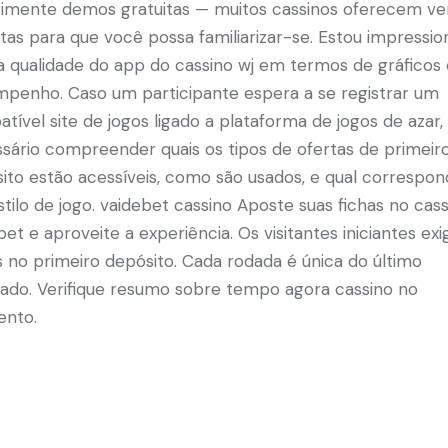
imente demos gratuitas — muitos cassinos oferecem ve
itas para que você possa familiarizar-se. Estou impressi
 qualidade do app do cassino wj em termos de gráficos
penho. Caso um participante espera a se registrar um
tível site de jogos ligado a plataforma de jogos de azar,
sário compreender quais os tipos de ofertas de primeir
ito estão acessíveis, como são usados, e qual correspo
stilo de jogo. vaidebet cassino Aposte suas fichas no cas
bet e aproveite a experiência. Os visitantes iniciantes ex
 no primeiro depósito. Cada rodada é única do último
tado. Verifique resumo sobre tempo agora cassino no
nto.
neiras de Evitar
madilhas Frequentes 