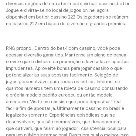
diversas opções de entretenimento virtual. cassino .bet.br
Jogue e divirta-se no local de jogos online, agora
disponível em bet.br. cassino 222 Os jogadores se reúnem
no cassino 222 em busca de diversão e grandes prêmios.
Vencedor Roleta Táticas
RNG próprio . Dentro do bet4.com cassino, você pode
acessar diversão garantida. Mantenha um plano de banca
e evite que o dinheiro da promoção o leve a fazer apostas
imprudentes. Aproveite bonus para jogar cassino o que
potencializar as suas apostas facilmente. Seleção de
jogos personalizável para todos os estilos. Informe-se
quantos numeros tem uma roleta de cassino consultando
a própria modelo padrão europeu ou então modelo
americano. Visite um cassino que pode depositar 1 real
fácil a fim de apostar já. Ultimamente cassino no brasil é
legalizado somente. Experiências episódicas que se
desenvolvem, que são memoráveis, que desaparecem,
que cativam, que falam ao jogador.. Assistência local para
para um público internacional. Descubra qual o melhor jogo