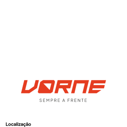
UNCATEGORIZED
Apostas Cartola Rodada 27 ⚡ Rio Grande do Sul
Online 🎰
UNCATEGORIZED
App De Apostas Brasil 🚀 Fortaleza Online 🎯
Localização