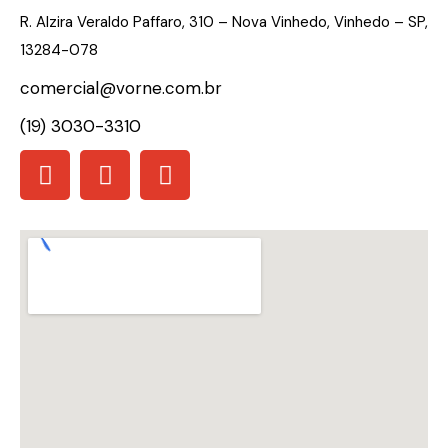
R. Alzira Veraldo Paffaro, 310 – Nova Vinhedo, Vinhedo – SP,
13284-078
comercial@vorne.com.br
(19) 3030-3310