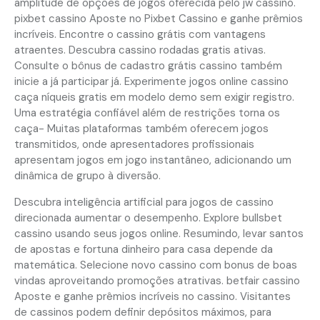
amplitude de opções de jogos oferecida pelo jw cassino.
pixbet cassino Aposte no Pixbet Cassino e ganhe prêmios
incríveis. Encontre o cassino grátis com vantagens
atraentes. Descubra cassino rodadas gratis ativas.
Consulte o bônus de cadastro grátis cassino também
inicie a já participar já. Experimente jogos online cassino
caça níqueis gratis em modelo demo sem exigir registro.
Uma estratégia confiável além de restrições torna os
caça- Muitas plataformas também oferecem jogos
transmitidos, onde apresentadores profissionais
apresentam jogos em jogo instantâneo, adicionando um
dinâmica de grupo à diversão.
Descubra inteligência artificial para jogos de cassino
direcionada aumentar o desempenho. Explore bullsbet
cassino usando seus jogos online. Resumindo, levar santos
de apostas e fortuna dinheiro para casa depende da
matemática. Selecione novo cassino com bonus de boas
vindas aproveitando promoções atrativas. betfair cassino
Aposte e ganhe prêmios incríveis no cassino. Visitantes
de cassinos podem definir depósitos máximos, para