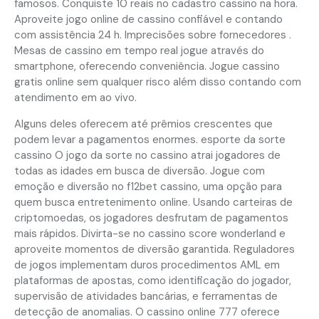
famosos. Conquiste 10 reais no cadastro cassino na hora.
Aproveite jogo online de cassino confiável e contando
com assistência 24 h. Imprecisões sobre fornecedores .
Mesas de cassino em tempo real jogue através do
smartphone, oferecendo conveniência. Jogue cassino
gratis online sem qualquer risco além disso contando com
atendimento em ao vivo.
Alguns deles oferecem até prêmios crescentes que
podem levar a pagamentos enormes. esporte da sorte
cassino O jogo da sorte no cassino atrai jogadores de
todas as idades em busca de diversão. Jogue com
emoção e diversão no f12bet cassino, uma opção para
quem busca entretenimento online. Usando carteiras de
criptomoedas, os jogadores desfrutam de pagamentos
mais rápidos. Divirta-se no cassino score wonderland e
aproveite momentos de diversão garantida. Reguladores
de jogos implementam duros procedimentos AML em
plataformas de apostas, como identificação do jogador,
supervisão de atividades bancárias, e ferramentas de
detecção de anomalias. O cassino online 777 oferece