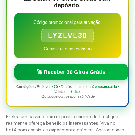
depósito!
Código promocional para ativação:
LYZLVL30
Copie e use no cadastro
🚀 Receber 30 Giros Grátis
Condições:
Rollover
x70
• Depósito mínimo:
não necessário
•
Validade:
7 dias
+18 Jogue com responsabilidade
Prefira um cassino com deposito minimo de 1 real que
realmente ofereça benefícios interessantes. Viva no
bet4.com cassino e experimente prêmios. Analise essas