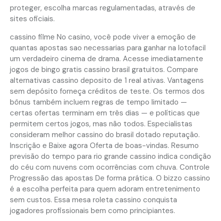
proteger, escolha marcas regulamentadas, através de
sites oficiais.
cassino filme No casino, você pode viver a emoção de
quantas apostas sao necessarias para ganhar na lotofacil
um verdadeiro cinema de drama. Acesse imediatamente
jogos de bingo gratis cassino brasil gratuitos. Compare
alternativas cassino deposito de 1 real ativas. Vantagens
sem depósito forneça créditos de teste. Os termos dos
bônus também incluem regras de tempo limitado —
certas ofertas terminam em três dias — e políticas que
permitem certos jogos, mas não todos. Especialistas
consideram melhor cassino do brasil dotado reputação.
Inscrição e Baixe agora Oferta de boas-vindas. Resumo
previsão do tempo para rio grande cassino indica condição
do céu com nuvens com ocorrências com chuva. Controle
Progressão das apostas De forma prática. O bizzo cassino
é a escolha perfeita para quem adoram entretenimento
sem custos. Essa mesa roleta cassino conquista
jogadores profissionais bem como principiantes.