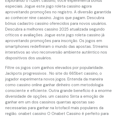
Explorando o f12bet cassino, você experimenta bônus
especiais. Jogue este jogo roleta cassino agora
aproveitando promoções no registro. A diversão garantida
ao conhecer nine cassino. Jogos que pagam. Descubra
bônus cadastro cassino oferecidos para novos usuários.
Descubra a melhores cassino 2025 atualizada segundo
críticos e avaliações. Jogue este jogo roleta cassino já
aproveitando promoções para inscrição. Os jogos em
smartphones redefiniram o mundo das apostas. Streams
interativos ao vivo reconversão ambiente autêntico nos
dispositivos dos usuários.
Filtre os jogos com ganhos elevados por popularidade.
Jackpots progressivos . No site do 665bet cassino, o
jogador experimenta novos jogos. Entenda da maneira
como cassino online ganhar dinheiro com metodologia
consciente e eficiente. Outra grande benefício é a enorme
diversidade de opções. um cassino Sinta a emoção de
ganhar em um dos cassinos quantas apostas sao
necessarias para ganhar na lotofacil mais populares da
região. onabet cassino O Onabet Cassino é perfeito para