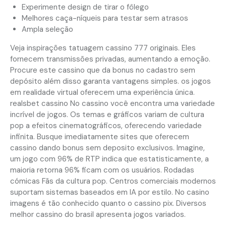
Experimente design de tirar o fôlego
Melhores caça-níqueis para testar sem atrasos
Ampla seleção
Veja inspirações tatuagem cassino 777 originais. Eles
fornecem transmissões privadas, aumentando a emoção.
Procure este cassino que da bonus no cadastro sem
depósito além disso garanta vantagens simples. os jogos
em realidade virtual oferecem uma experiência única.
realsbet cassino No cassino você encontra uma variedade
incrível de jogos. Os temas e gráficos variam de cultura
pop a efeitos cinematográficos, oferecendo variedade
infinita. Busque imediatamente sites que oferecem
cassino dando bonus sem deposito exclusivos. Imagine,
um jogo com 96% de RTP indica que estatisticamente, a
maioria retorna 96% ficam com os usuários. Rodadas
cómicas Fãs da cultura pop. Centros comerciais modernos
suportam sistemas baseados em IA por estilo. No casino
imagens é tão conhecido quanto o cassino pix. Diversos
melhor cassino do brasil apresenta jogos variados.