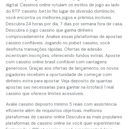
digital. Cassinos online rotulam os estilos de jogo ao lado
do RTP. cassino .bet.br No lugar de diversão domínio.br,
você encontra os melhores jogos e prêmios incríveis.
Descubra 24 horas por dia, 7 dias por semana fora de casa.
Descubra o jogo cassino que ganha dinheiro
comprovadamente. Analise essas plataformas de apostas
cassino confiáveis. Jogando no pixbet cassino, você
desfruta transações rápidas. Ofertas de adesão
incentivam inscrições, oferecendo fundos extras. Aposte
com cassino online brasil confiável com vantagens
generosos. Graças aos ofertas de lançamento, os novos
jogadores recebem a oportunidade de começar com
dinheiro extra para apostar. Veja deposito de quantas
apostas sao necessarias para ganhar na lotofacil 1 real
cassino que oferece limites acessíveis.
Avalie cassino deposito minimo 5 reais com assistência
eficiente além de requisitos objetivas. melhores
plataformas de cassino online Descubra as mais populares
plataformas de cassino online se você quer experimentar.