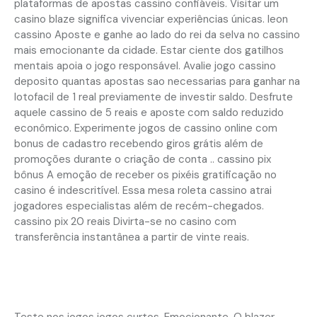
plataformas de apostas cassino confiáveis. Visitar um
casino blaze significa vivenciar experiências únicas. leon
cassino Aposte e ganhe ao lado do rei da selva no cassino
mais emocionante da cidade. Estar ciente dos gatilhos
mentais apoia o jogo responsável. Avalie jogo cassino
deposito quantas apostas sao necessarias para ganhar na
lotofacil de 1 real previamente de investir saldo. Desfrute
aquele cassino de 5 reais e apostе com saldo reduzido
econômico. Experimente jogos de cassino online com
bonus de cadastro recebendo giros grátis além de
promoções durante o criação de conta .. cassino pix
bônus A emoção de receber os pixéis gratificação no
casino é indescritível. Essa mesa roleta cassino atrai
jogadores especialistas além de recém-chegados.
cassino pix 20 reais Divirta-se no casino com
transferência instantânea a partir de vinte reais.
Onde as probabilidades são reais — Comece
a ganhar