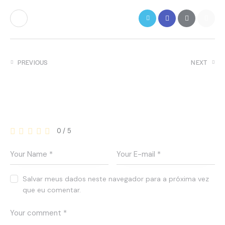
PREVIOUS
NEXT
Apostas 099Bet 099Bet ✅
Huddersfield Academia
Recife Online 💫
Das Apostas ➤ PE 🇧🇷 ➟
Leave a comment
0
/
5
Salvar meus dados neste navegador para a próxima vez
que eu comentar.