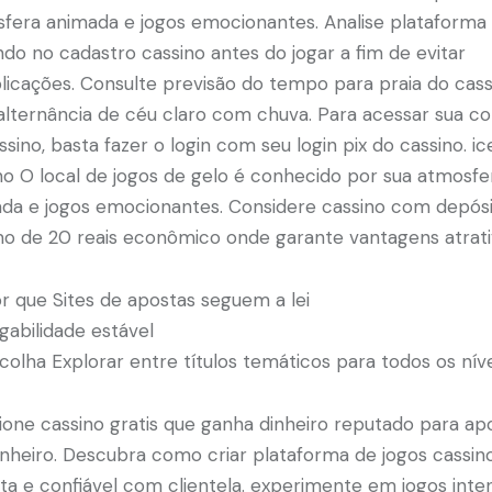
fera animada e jogos emocionantes. Analise plataforma
do no cadastro cassino antes do jogar a fim de evitar
icações. Consulte previsão do tempo para praia do cass
lternância de céu claro com chuva. Para acessar sua c
ssino, basta fazer o login com seu login pix do cassino. ic
no O local de jogos de gelo é conhecido por sua atmosfe
da e jogos emocionantes. Considere cassino com depós
o de 20 reais econômico onde garante vantagens atrati
r que Sites de apostas seguem a lei
gabilidade estável
colha Explorar entre títulos temáticos para todos os níve
ione cassino gratis que ganha dinheiro reputado para ap
nheiro. Descubra como criar plataforma de jogos cassin
ta e confiável com clientela. experimente em jogos inte