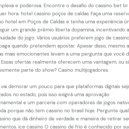
plexa e poderosa. Encontre o desafio do cassino bet br
uer hora. hotel cassino poços de caldas Faça uma reserv
no hotel em Poços de Caldas e tenha uma experiência ún
guir um grande prêmio liberta dopamina, incentivando 
nuidade do jogo. Vários usuários preferem jogo de cassin
paga quando pretendem apostar. Apesar disso, mesmo 
as mais emocionantes levam a uma pergunta que você 
: Essas ofertas realmente oferecem uma vantagem, ou s
esmente parte do show? Casino multijogadores.
 vai demorar um pouco para que plataformas digitais se
izados no estado, pois isso exigirá uma aprovação
namental e um parceria com operadores de jogos nativ
da porque não tem cassino no brasil hoje. Pergunte qual
ssino que dá dinheiro de verdade e maneira de retirar se
mentos. ice cassino O cassino de frio é conhecido por su