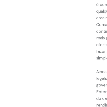
é com
qualq
cassi
Conse
conti
mais 
ofert
fazer
simpl
Ainda
legal
gover
Enten
de ca
rendi