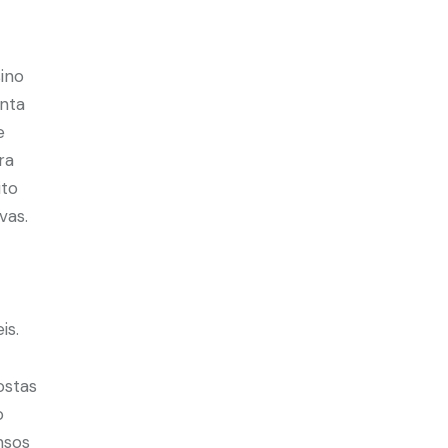
ino
onta
e
ra
ito
vas.
is.
ostas
o
nsos