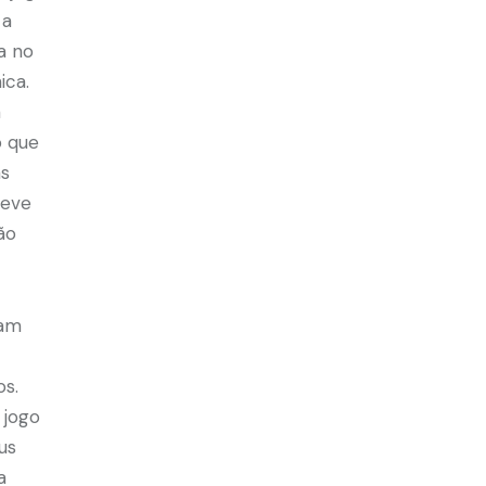
 a
a no
ica.
a
o que
as
deve
ão
jam
os.
 jogo
us
a