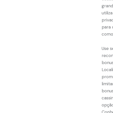
grand
utili
priva
para 
como 
Use s
recom
bonus
Local
promo
limit
bonus
cassi
opção
Conhe