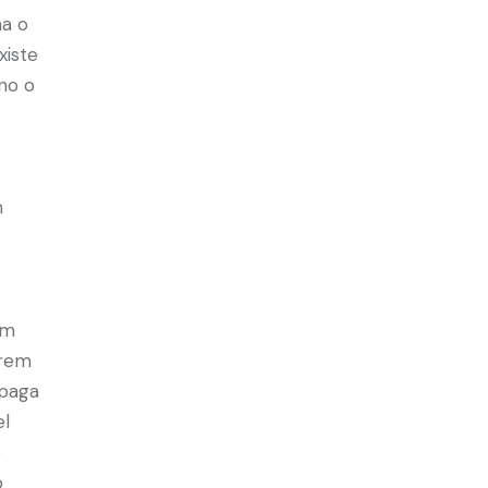
ma o
xiste
no o
m
em
arem
 paga
el
e
o