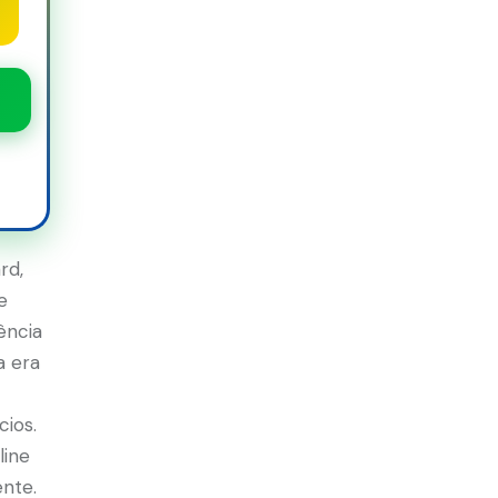
rd,
e
ência
a era
ios.
line
ente.