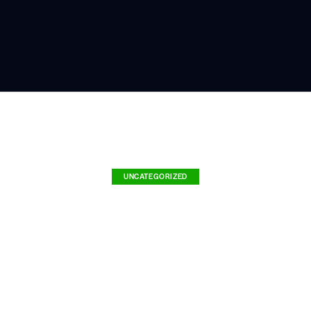
UNCATEGORIZED
etes Para Alugar Pr
ino Rs ✪ Distrito Fe
Online ☑️