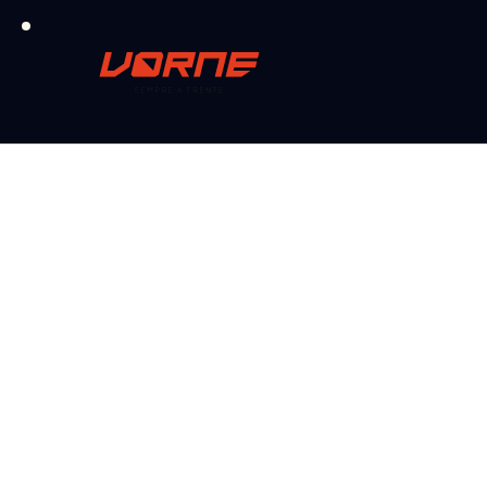
Kitin
Cass