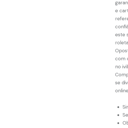
garan
e car
refer
confi
este 
rolet
Opost
com c
no iv
Compa
se di
onlin
Si
Se
Ob