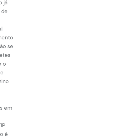
 já
l de
l
umento
ção se
netes
o o
ne
sino
es em
VIP
ão é