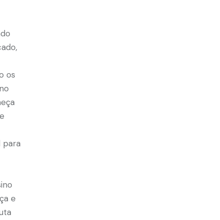
ndo
cado,
o os
 no
heça
de
l para
sino
nça e
uta