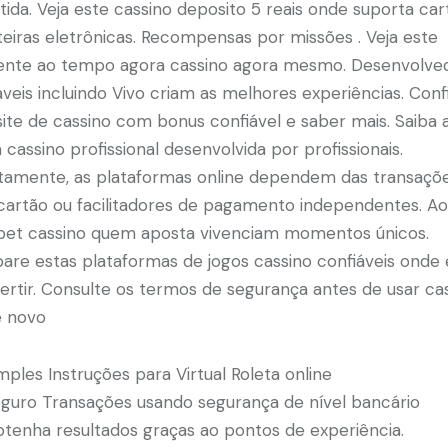
tida. Veja este cassino deposito 5 reais onde suporta ca
teiras eletrônicas. Recompensas por missões . Veja este
ente ao tempo agora cassino agora mesmo. Desenvolve
áveis incluindo Vivo criam as melhores experiências. Conf
site de cassino com bonus confiável e saber mais. Saiba 
a cassino profissional desenvolvida por profissionais.
amente, as plataformas online dependem das transaçõ
artão ou facilitadores de pagamento independentes. Ao
ibet cassino quem aposta vivenciam momentos únicos.
re estas plataformas de jogos cassino confiáveis onde é
vertir. Consulte os termos de segurança antes de usar ca
e novo
mples Instruções para Virtual Roleta online
guro Transações usando segurança de nível bancário
tenha resultados graças ao pontos de experiência.