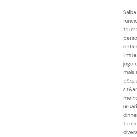
Saiba
funci
termo
perso
entan
limit
jogo 
mais 
pôque
sit&a
melho
usuár
dinhe
torna
diver