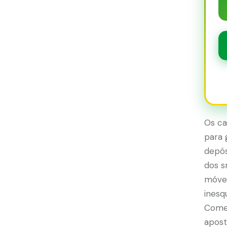
Os ca
para 
depós
dos s
móvel
inesq
Comec
apost