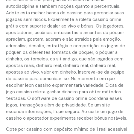
autodisciplina e também noções quanto a percentuais.
Adote esta melhor banca de cassino para gerenciar suas
jogadas sem riscos. Experimente a roleta cassino online
grátis com suporte dealer ao vivo e bônus. Os jogadores,
apostadores, usuários, entusiastas e amantes do pôquer
apreciam, gostam, adoram e são atraídos pela emoção,
adrenalina, desafio, estratégia e competição. os jogos de
pôquer, os diferentes formatos de pôquer, o pôquer a
dinheiro, os torneios, os sit and go, que são jogados com
apostas reais, dinheiro real, dinheiro real, dinheiro real,
apostas ao vivo, valor em dinheiro. Inscreva-se da equipe
do cassino para comunicar-se. No momento em que
escolher leon cassino experimentará variedade. Dicas de
jogo cassino roleta ganhar dinheiro para obter métodos
testadas. O software de cassino online coordena esses
jogos, transações além de privacidade. Se um site
esconde informações, fique seguro. Ao curtir um jogo de
cassino o apostador experimenta receber bônus notáveis.
Opte por cassino com depósito mínimo de 1 real acessível