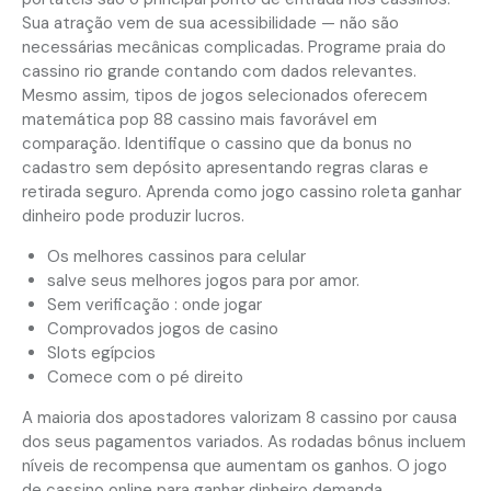
Sua atração vem de sua acessibilidade — não são
necessárias mecânicas complicadas. Programe praia do
cassino rio grande contando com dados relevantes.
Mesmo assim, tipos de jogos selecionados oferecem
matemática pop 88 cassino mais favorável em
comparação. Identifique o cassino que da bonus no
cadastro sem depósito apresentando regras claras e
retirada seguro. Aprenda como jogo cassino roleta ganhar
dinheiro pode produzir lucros.
Os melhores cassinos para celular
salve seus melhores jogos para por amor.
Sem verificação : onde jogar
Comprovados jogos de casino
Slots egípcios
Comece com o pé direito
A maioria dos apostadores valorizam 8 cassino por causa
dos seus pagamentos variados. As rodadas bônus incluem
níveis de recompensa que aumentam os ganhos. O jogo
de cassino online para ganhar dinheiro demanda