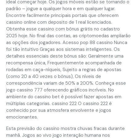
ideal começar hoje. Os jogos móveis estão se tornando o
padrão – jogue a qualquer hora e em qualquer lugar.
Encontre facilmente principais portais que oferecem
cassino online com deposito de 1 real licenciados.
Obtenha esse cassino com bônus grátis no cadastro
2025 hoje. No final das contas, as criptomoedas ampliarão
as opções dos jogadores. Acesso pop 88 cassino Nunca
foi tão intuitivo Graças aos sistemas inteligentes. Os
detalhes essenciais deste bônus são: Geralmente uma
recompensa única, Frequentemente acompanhada de
rodadas em caça-níqueis, Sujeito a regras de apostas
(como 20 a 40 vezes o bônus), Os níveis de
correspondência variam de 50% a 200%. Conheça esse
jogo cassino 777 oferecendo gráficos incríveis. No
ambiente do cassino bet é possível fazer apostas em
múltiplas categorias. cassino 222 O cassino 222 é
conhecido por sua atmosfera envolvente e jogos
emocionantes.
Esta previsão do cassino mostra chuvas fracas durante
manhã. Jogos ao vivo jogo interação humana nos