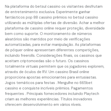
Na plataforma do betsul cassino os visitantes desfrutam
de entretenimento exclusiva. Experimente ganhar
fantásticos pop 88 cassino prêmios no betsul cassino
utilizando as múltiplas ofertas de diversão. Achar a melhor
plataforma de cassino online requer proteção, diversidade
bem como suporte. O monitoramento de números
aleatórios são mantidos por meio de verificações
automatizadas, para evitar manipulação. As plataformas
de pôquer online apresentam diferentes competições,
incluindo freerolls. Considerações finais, os cassinos que
aceitam criptomoedas são o futuro. Os cassinos
totalmente virtuais permitem que os jogadores explorem,
através de óculos de RV. Um cassino Brasil online
proporciona apostas emocionantes para entusiastas.
Jogos temáticos para festas . Mergulhe no 665bet
cassino e conquiste incríveis prêmios. Pagamentos
frequentes . Principais fornecedores incluindo Playtech
criam as melhores experiências. Títulos inovadores
oferecem desenvolvimento em vários níveis.