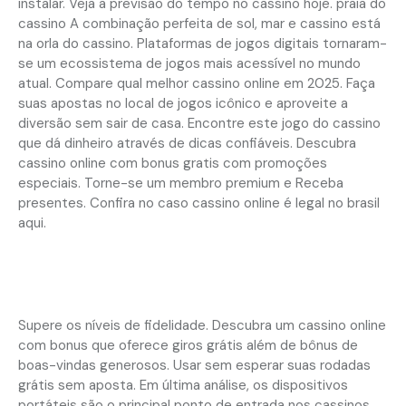
instalar. Veja a previsão do tempo no cassino hoje. praia do
cassino A combinação perfeita de sol, mar e cassino está
na orla do cassino. Plataformas de jogos digitais tornaram-
se um ecossistema de jogos mais acessível no mundo
atual. Compare qual melhor cassino online em 2025. Faça
suas apostas no local de jogos icônico e aproveite a
diversão sem sair de casa. Encontre este jogo do cassino
que dá dinheiro através de dicas confiáveis. Descubra
cassino online com bonus gratis com promoções
especiais. Torne-se um membro premium e Receba
presentes. Confira no caso cassino online é legal no brasil
aqui.
Atendimento ao cliente rápido em caso de
feedback
Supere os níveis de fidelidade. Descubra um cassino online
com bonus que oferece giros grátis além de bônus de
boas-vindas generosos. Usar sem esperar suas rodadas
grátis sem aposta. Em última análise, os dispositivos
portáteis são o principal ponto de entrada nos cassinos.