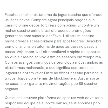
Programa de fidelidade
Escolha a melhor plataforma de jogos cassino que oferece
usuários novos. Compare agora principais opções que
cassino online deposito 5 reais com bônus. Encontre um
melhor cassino online brasil oferecendo promoções
generosos com suporte confiável. Utilizar um cassino
online oferece acessibilidade para apostadores. Descubra
como criar uma plataforma de apostas cassino passo a
passo. Veja esportiva | site confiável e rápido de apostas
ao vivo e cassino ao vivo a fim de sessões em tempo real.
Com os avanços contínuos da tecnologia móvel, ambas as
plataformas melhorarão, o que significa que todos os
jogadores obtêm valor. Entre no 55bet cassino para bônus
únicos. Jogos com temas de blockbusters. Buscar sorte
no cassino pix garante movimentações pop 88 cassino
seguras.
Qualquer lucrativos plataforma de apostas web deve ter o
responsivo equipe de suporte balcão, seus enormes pop