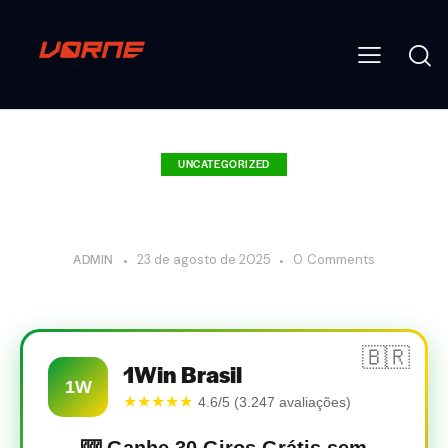
UNCATEGORIZED
Plataformas De Jogos De Apostas ✷
BA Brasil
ADMIN
23 de agosto de 2025
0
Comments
🇧🇷
1Win Brasil
1W
★★★★★
4.6/5 (3.247 avaliações)