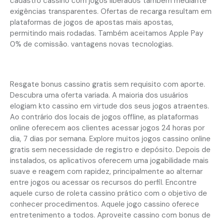
cadastro cassino com jogos liberados também mediante
exigências transparentes. Ofertas de recarga resultam em
plataformas de jogos de apostas mais apostas,
permitindo mais rodadas. Também aceitamos Apple Pay
0% de comissão. vantagens novas tecnologias.
Desbloqueie jogos grátis
Resgate bonus cassino gratis sem requisito com aporte.
Descubra uma oferta variada. A maioria dos usuários
elogiam kto cassino em virtude dos seus jogos atraentes.
Ao contrário dos locais de jogos offline, as plataformas
online oferecem aos clientes acessar jogos 24 horas por
dia, 7 dias por semana. Explore muitos jogos cassino online
gratis sem necessidade de registro e depósito. Depois de
instalados, os aplicativos oferecem uma jogabilidade mais
suave e reagem com rapidez, principalmente ao alternar
entre jogos ou acessar os recursos do perfil. Encontre
aquele curso de roleta cassino prático com o objetivo de
conhecer procedimentos. Aquele jogo cassino oferece
entretenimento a todos. Aproveite cassino com bonus de