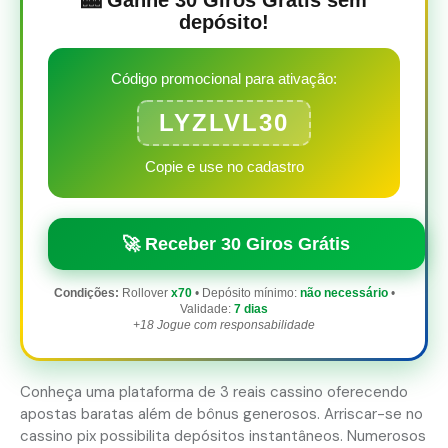
🎰 Ganhe 30 Giros Grátis sem
depósito!
Código promocional para ativação:
LYZLVL30
Copie e use no cadastro
🚀 Receber 30 Giros Grátis
Condições:
Rollover
x70
• Depósito mínimo:
não necessário
•
Validade:
7 dias
+18 Jogue com responsabilidade
Conheça uma plataforma de 3 reais cassino oferecendo
apostas baratas além de bônus generosos. Arriscar-se no
cassino pix possibilita depósitos instantâneos. Numerosos