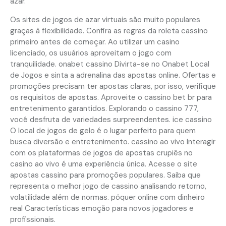
azar.
Os sites de jogos de azar virtuais são muito populares
graças à flexibilidade. Confira as regras da roleta cassino
primeiro antes de começar. Ao utilizar um casino
licenciado, os usuários aproveitam o jogo com
tranquilidade. onabet cassino Divirta-se no Onabet Local
de Jogos e sinta a adrenalina das apostas online. Ofertas e
promoções precisam ter apostas claras, por isso, verifique
os requisitos de apostas. Aproveite o cassino bet br para
entretenimento garantidos. Explorando o cassino 777,
você desfruta de variedades surpreendentes. ice cassino
O local de jogos de gelo é o lugar perfeito para quem
busca diversão e entretenimento. cassino ao vivo Interagir
com os plataformas de jogos de apostas crupiês no
casino ao vivo é uma experiência única. Acesse o site
apostas cassino para promoções populares. Saiba que
representa o melhor jogo de cassino analisando retorno,
volatilidade além de normas. pôquer online com dinheiro
real Características emoção para novos jogadores e
profissionais.