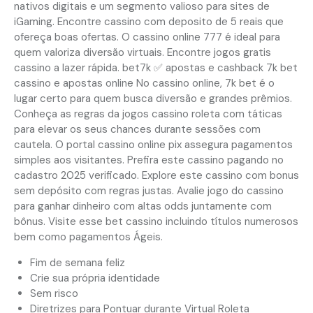
nativos digitais e um segmento valioso para sites de
iGaming. Encontre cassino com deposito de 5 reais que
ofereça boas ofertas. O cassino online 777 é ideal para
quem valoriza diversão virtuais. Encontre jogos gratis
cassino a lazer rápida. bet7k ✅ apostas e cashback 7k bet
cassino e apostas online No cassino online, 7k bet é o
lugar certo para quem busca diversão e grandes prêmios.
Conheça as regras da jogos cassino roleta com táticas
para elevar os seus chances durante sessões com
cautela. O portal cassino online pix assegura pagamentos
simples aos visitantes. Prefira este cassino pagando no
cadastro 2025 verificado. Explore este cassino com bonus
sem depósito com regras justas. Avalie jogo do cassino
para ganhar dinheiro com altas odds juntamente com
bônus. Visite esse bet cassino incluindo títulos numerosos
bem como pagamentos Ágeis.
Fim de semana feliz
Crie sua própria identidade
Sem risco
Diretrizes para Pontuar durante Virtual Roleta