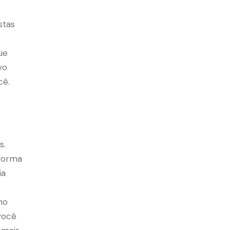
s
stas
ue
vo
cê.
s.
aforma
ia
no
 você