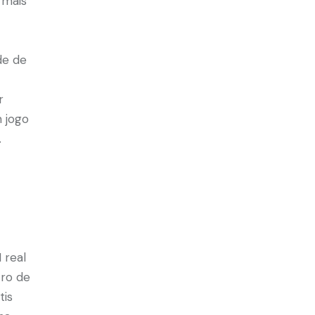
 mais
de de
r
m jogo
.
 real
tro de
tis