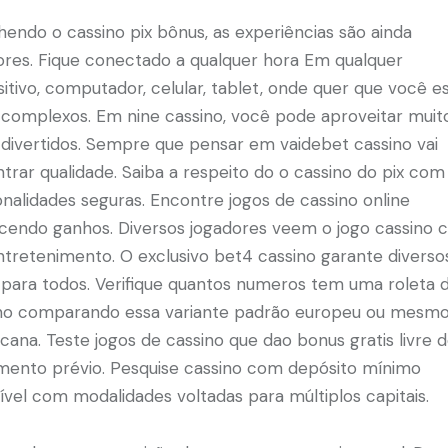
hendo o cassino pix bônus, as experiências são ainda
res. Fique conectado a qualquer hora Em qualquer
sitivo, computador, celular, tablet, onde quer que você est
 complexos. Em nine cassino, você pode aproveitar muit
 divertidos. Sempre que pensar em vaidebet cassino vai
trar qualidade. Saiba a respeito do o cassino do pix com
onalidades seguras. Encontre jogos de cassino online
cendo ganhos. Diversos jogadores veem o jogo cassino
tretenimento. O exclusivo bet4 cassino garante diverso
 para todos. Verifique quantos numeros tem uma roleta 
no comparando essa variante padrão europeu ou mesm
cana. Teste jogos de cassino que dao bonus gratis livre 
ento prévio. Pesquise cassino com depósito mínimo
ível com modalidades voltadas para múltiplos capitais.