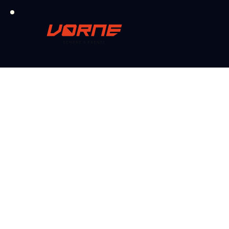
Me
Fut