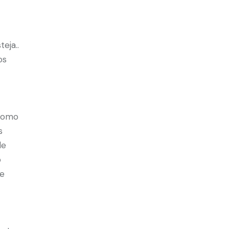
eja..
os
 como
s
de
o
de