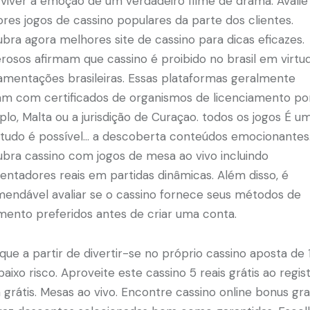
viver a emoção de um verdadeiro filme de drama. Avalie
res jogos de cassino populares da parte dos clientes.
bra agora melhores site de cassino para dicas eficazes.
osos afirmam que cassino é proibido no brasil em virtu
amentações brasileiras. Essas plataformas geralmente
m com certificados de organismos de licenciamento po
lo, Malta ou a jurisdição de Curaçao. todos os jogos É u
tudo é possível… a descoberta conteúdos emocionantes
bra cassino com jogos de mesa ao vivo incluindo
entadores reais em partidas dinâmicas. Além disso, é
endável avaliar se o cassino fornece seus métodos de
ento preferidos antes de criar uma conta.
que a partir de divertir-se no próprio cassino aposta de 1
aixo risco. Aproveite este cassino 5 reais grátis ao regis
 grátis. Mesas ao vivo. Encontre cassino online bonus gra