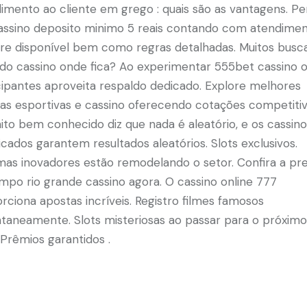
imento ao cliente em grego : quais são as vantagens. P
ssino deposito minimo 5 reais contando com atendime
e disponível bem como regras detalhadas. Muitos bus
 do cassino onde fica? Ao experimentar 555bet cassino 
cipantes aproveita respaldo dedicado. Explore melhores
as esportivas e cassino oferecendo cotações competitiv
to bem conhecido diz que nada é aleatório, e os cassin
ficados garantem resultados aleatórios. Slots exclusivos.
mas inovadores estão remodelando o setor. Confira a pr
mpo rio grande cassino agora. O cassino online 777
rciona apostas incríveis. Registro filmes famosos
ntaneamente. Slots misteriosas ao passar para o próxim
. Prêmios garantidos .
que são rodadas grátis