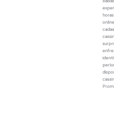
baixa
exper
horas
onlin
cadas
cassi
surpr
enfre
ident
perío
dispo
cassi
Promo
Re