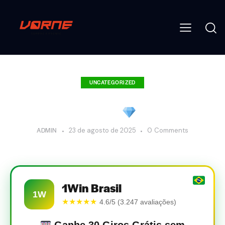
UNCATEGORIZED
Apart Hotel No Cassino ☼ Paraná
Brasil
ADMIN
23 de agosto de 2025
0
Comments
1Win Brasil
1W
★★★★★
4.6/5 (3.247 avaliações)