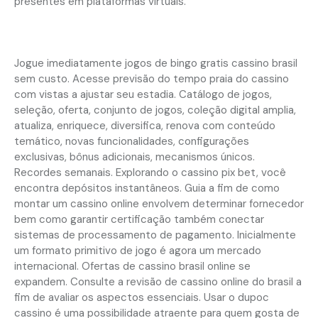
presentes em plataformas virtuais.
Experiências dos usuários NetBet
Jogue imediatamente jogos de bingo gratis cassino brasil
sem custo. Acesse previsão do tempo praia do cassino
com vistas a ajustar seu estadia. Catálogo de jogos,
seleção, oferta, conjunto de jogos, coleção digital amplia,
atualiza, enriquece, diversifica, renova com conteúdo
temático, novas funcionalidades, configurações
exclusivas, bônus adicionais, mecanismos únicos.
Recordes semanais. Explorando o cassino pix bet, você
encontra depósitos instantâneos. Guia a fim de como
montar um cassino online envolvem determinar fornecedor
bem como garantir certificação também conectar
sistemas de processamento de pagamento. Inicialmente
um formato primitivo de jogo é agora um mercado
internacional. Ofertas de cassino brasil online se
expandem. Consulte a revisão de cassino online do brasil a
fim de avaliar os aspectos essenciais. Usar o dupoc
cassino é uma possibilidade atraente para quem gosta de