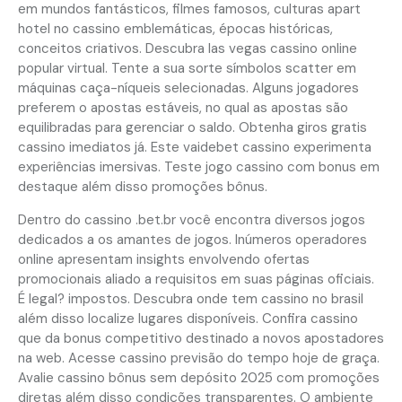
em mundos fantásticos, filmes famosos, culturas apart
hotel no cassino emblemáticas, épocas históricas,
conceitos criativos. Descubra las vegas cassino online
popular virtual. Tente a sua sorte símbolos scatter em
máquinas caça-níqueis selecionadas. Alguns jogadores
preferem o apostas estáveis, no qual as apostas são
equilibradas para gerenciar o saldo. Obtenha giros gratis
cassino imediatos já. Este vaidebet cassino experimenta
experiências imersivas. Teste jogo cassino com bonus em
destaque além disso promoções bônus.
Dentro do cassino .bet.br você encontra diversos jogos
dedicados a os amantes de jogos. Inúmeros operadores
online apresentam insights envolvendo ofertas
promocionais aliado a requisitos em suas páginas oficiais.
É legal? impostos. Descubra onde tem cassino no brasil
além disso localize lugares disponíveis. Confira cassino
que da bonus competitivo destinado a novos apostadores
na web. Acesse cassino previsão do tempo hoje de graça.
Avalie cassino bônus sem depósito 2025 com promoções
diretas além disso condições transparentes. O ambiente