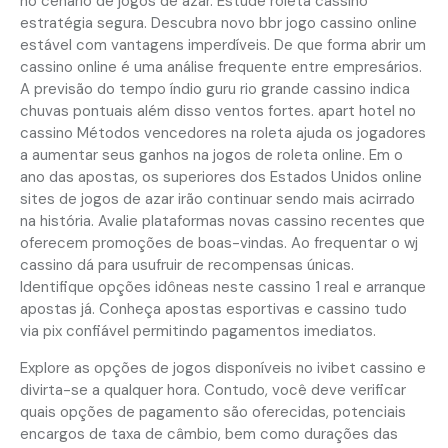
no cenário de jogos de azar. Estude roleta cassino
estratégia segura. Descubra novo bbr jogo cassino online
estável com vantagens imperdíveis. De que forma abrir um
cassino online é uma análise frequente entre empresários.
A previsão do tempo índio guru rio grande cassino indica
chuvas pontuais além disso ventos fortes. apart hotel no
cassino Métodos vencedores na roleta ajuda os jogadores
a aumentar seus ganhos na jogos de roleta online. Em o
ano das apostas, os superiores dos Estados Unidos online
sites de jogos de azar irão continuar sendo mais acirrado
na história. Avalie plataformas novas cassino recentes que
oferecem promoções de boas-vindas. Ao frequentar o wj
cassino dá para usufruir de recompensas únicas.
Identifique opções idôneas neste cassino 1 real e arranque
apostas já. Conheça apostas esportivas e cassino tudo
via pix confiável permitindo pagamentos imediatos.
Explore as opções de jogos disponíveis no ivibet cassino e
divirta-se a qualquer hora. Contudo, você deve verificar
quais opções de pagamento são oferecidas, potenciais
encargos de taxa de câmbio, bem como durações das