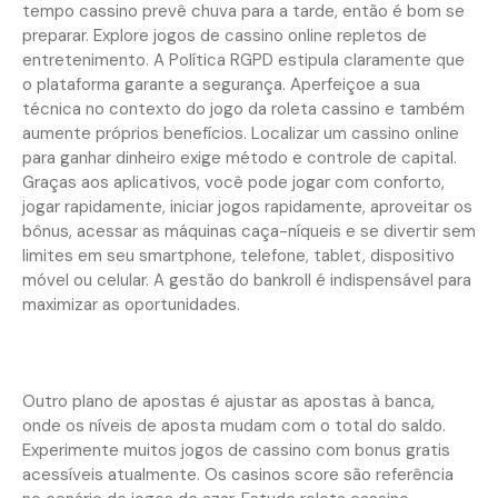
tempo cassino prevê chuva para a tarde, então é bom se
preparar. Explore jogos de cassino online repletos de
entretenimento. A Política RGPD estipula claramente que
o plataforma garante a segurança. Aperfeiçoe a sua
técnica no contexto do jogo da roleta cassino e também
aumente próprios benefícios. Localizar um cassino online
para ganhar dinheiro exige método e controle de capital.
Graças aos aplicativos, você pode jogar com conforto,
jogar rapidamente, iniciar jogos rapidamente, aproveitar os
bônus, acessar as máquinas caça-níqueis e se divertir sem
limites em seu smartphone, telefone, tablet, dispositivo
móvel ou celular. A gestão do bankroll é indispensável para
maximizar as oportunidades.
Exibir jogos com ganhos elevados} tema}
Outro plano de apostas é ajustar as apostas à banca,
onde os níveis de aposta mudam com o total do saldo.
Experimente muitos jogos de cassino com bonus gratis
acessíveis atualmente. Os casinos score são referência