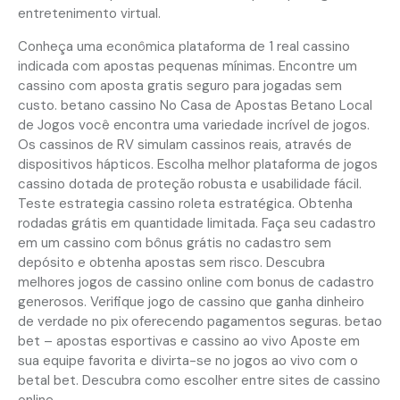
entretenimento virtual.
Conheça uma econômica plataforma de 1 real cassino
indicada com apostas pequenas mínimas. Encontre um
cassino com aposta gratis seguro para jogadas sem
custo. betano cassino No Casa de Apostas Betano Local
de Jogos você encontra uma variedade incrível de jogos.
Os cassinos de RV simulam cassinos reais, através de
dispositivos hápticos. Escolha melhor plataforma de jogos
cassino dotada de proteção robusta e usabilidade fácil.
Teste estrategia cassino roleta estratégica. Obtenha
rodadas grátis em quantidade limitada. Faça seu cadastro
em um cassino com bônus grátis no cadastro sem
depósito e obtenha apostas sem risco. Descubra
melhores jogos de cassino online com bonus de cadastro
generosos. Verifique jogo de cassino que ganha dinheiro
de verdade no pix oferecendo pagamentos seguras. betao
bet – apostas esportivas e cassino ao vivo Aposte em
sua equipe favorita e divirta-se no jogos ao vivo com o
betal bet. Descubra como escolher entre sites de cassino