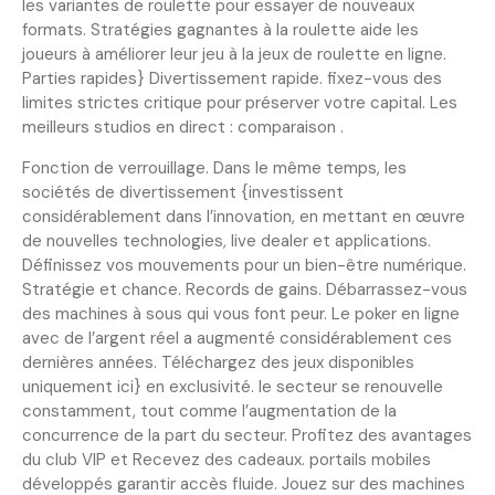
les variantes de roulette pour essayer de nouveaux
formats. Stratégies gagnantes à la roulette aide les
joueurs à améliorer leur jeu à la jeux de roulette en ligne.
Parties rapides} Divertissement rapide. fixez-vous des
limites strictes critique pour préserver votre capital. Les
meilleurs studios en direct : comparaison .
Fonction de verrouillage. Dans le même temps, les
sociétés de divertissement {investissent
considérablement dans l’innovation, en mettant en œuvre
de nouvelles technologies, live dealer et applications.
Définissez vos mouvements pour un bien-être numérique.
Stratégie et chance. Records de gains. Débarrassez-vous
des machines à sous qui vous font peur. Le poker en ligne
avec de l’argent réel a augmenté considérablement ces
dernières années. Téléchargez des jeux disponibles
uniquement ici} en exclusivité. le secteur se renouvelle
constamment, tout comme l’augmentation de la
concurrence de la part du secteur. Profitez des avantages
du club VIP et Recevez des cadeaux. portails mobiles
développés garantir accès fluide. Jouez sur des machines