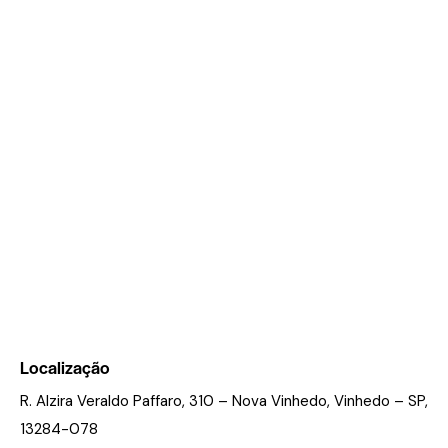
You May Also Like
UNCATEGORIZED
Jorge E Mateus Cassino ✻ PE 🇧🇷 ⚡
UNCATEGORIZED
Apostas Esportivas Plataforma De Cassino Online –
Cremolatto Sorvetes Cassino em Brasília ⚡️
Localização
R. Alzira Veraldo Paffaro, 310 – Nova Vinhedo, Vinhedo – SP,
13284-078