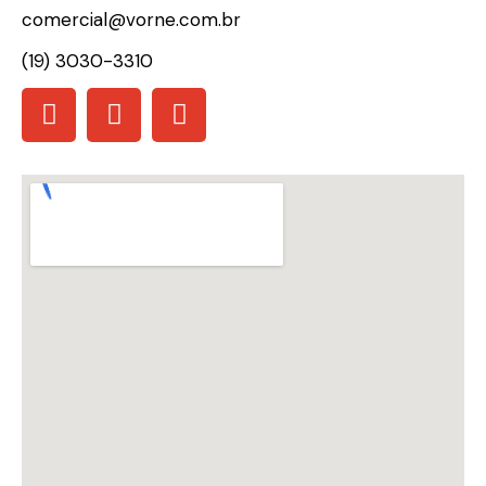
comercial@vorne.com.br
(19) 3030-3310