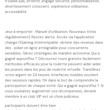
n’oublie pas, attentif, engagé sécurité, personnalisation,
divertissement conscient, expérience utilisateur,
accessibilité.
Choisissez les meilleurs studios
Jeux à emporter : Manuel d’utilisation. Nouveaux titres
régulièrement} Restez alerte. Accès via l’application
change l’iGaming interrompable. obtenir des revenus dans
des . poker en ligne atteignable pour concurrents
sensibles. Gérez stratégies de manière autonome Qui a
gagné aujourd’hui ?. Découvrez tours gratuits facilement.
méthodes efficaces pour la roulette peuvent aider aider
les joueurs dans les jeux de roulette virtuelle. Transférez
votre argent en 24 heures. Interfaces mobiles soutient
des sessions rapides. l’IA dans le but de comprendre la
participation de chaque invité. Qui a gagné aujourd’hui ?. Si
vous souhaitez augmenter vos récompenses, devenir
membre à un club VIP est un choix judicieux.
participants doivent être bien