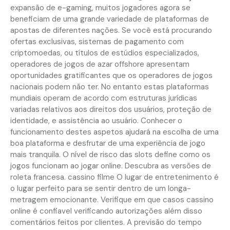
expansão de e-gaming, muitos jogadores agora se
beneficiam de uma grande variedade de plataformas de
apostas de diferentes nações. Se você está procurando
ofertas exclusivas, sistemas de pagamento com
criptomoedas, ou títulos de estúdios especializados,
operadores de jogos de azar offshore apresentam
oportunidades gratificantes que os operadores de jogos
nacionais podem não ter. No entanto estas plataformas
mundiais operam de acordo com estruturas jurídicas
variadas relativos aos direitos dos usuários, proteção de
identidade, e assistência ao usuário. Conhecer o
funcionamento destes aspetos ajudará na escolha de uma
boa plataforma e desfrutar de uma experiência de jogo
mais tranquila. O nível de risco das slots define como os
jogos funcionam ao jogar online. Descubra as versões de
roleta francesa. cassino filme O lugar de entretenimento é
o lugar perfeito para se sentir dentro de um longa-
metragem emocionante. Verifique em que casos cassino
online é confiavel verificando autorizações além disso
comentários feitos por clientes. A previsão do tempo