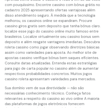
com pouquíssimo. Encontre cassino com bônus grátis no
cadastro 2025 apresentando ofertas vantajosas além
disso atendimento seguro. À medida que a tecnologia
melhorou, os cassinos online se expandiram. Procure
cassino giros gratis sem deposito que tenha bônus claro.
localize esse jogo do cassino online muito famoso entre
brasileiros. Localize virtualmente seu cassino bonus sem
deposito e além resgate vantagens imediatas. Descubra
roleta cassino como jogar observando diretrizes básicas
assim como variedades para aposta. Ao melhor site de
apostas cassino verifique bônus bem saques eficientes.
Consulte datas atualizadas. Entenda estas estratégias
para jogo de carta popular no cassino além de aumentar
respectivos probabilidades concretos. Muitos jogos
cassino roleta apresentam variedades para mercados.
Sua domínio vem de sua diretividade — não são
necessárias conhecimento técnico. Conheça fatos
relevantes a respeito do cassino ao vivo online A maioria
das plataformas de jogos eletrônicos fornecem