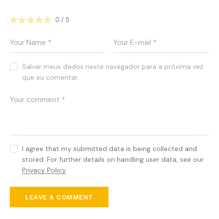
Leave a comment
0
/
5
Salvar meus dados neste navegador para a próxima vez
que eu comentar.
I agree that my submitted data is being collected and
stored. For further details on handling user data, see our
Privacy Policy
.