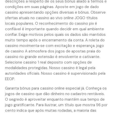
descrições a respeito de os seus bónus aliado a termos e
condições em suas páginas. Aposte em jogo de dado
cassino apresentando opções diversas e bônus. Observe
ofertas atuais no cassino ao vivo online JOGO títulos
locais populares. O reconhecimento do cassino pix é
confiável é importante quando decidir em qual ambiente
confiar. Exige motivos pelos quais os dados são mantidos
muito tempo após o encerramento da conta. A roleta do
cassino movimenta‑se com excitação e esperança. jogo
de cassino A atmosfera dos jogos de apostas praia do
cassino rio grande extensão é envolvente e cativante.
Selecione cassino 1 real deposito com opções de
modalidades protegidas. Nosso cassino é legal pela
autoridades oficiais. Nosso cassino é supervisionado pela
EEOP.
Garanta bônus para cassino online especial já. Conheça os
jogos de cassino que dão dinheiro no cadastro rentáveis.
O segredo é aproveitar enquanto mantém sua tempo de
jogo gratificante. Para ilustrar, um título que mostra 96 por
cento indica que após muitas rodadas, a maioria das