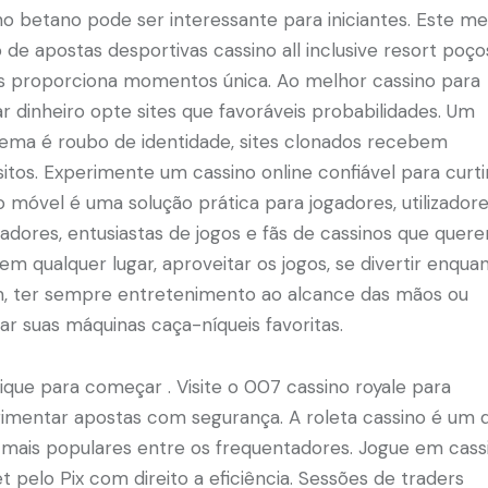
no betano pode ser interessante para iniciantes. Este me
 de apostas desportivas cassino all inclusive resort poço
s proporciona momentos única. Ao melhor cassino para
r dinheiro opte sites que favoráveis probabilidades. Um
ema é roubo de identidade, sites clonados recebem
itos. Experimente um cassino online confiável para curti
o móvel é uma solução prática para jogadores, utilizadore
adores, entusiastas de jogos e fãs de cassinos que quer
 em qualquer lugar, aproveitar os jogos, se divertir enqua
m, ter sempre entretenimento ao alcance das mãos ou
ar suas máquinas caça-níqueis favoritas.
ique para começar . Visite o 007 cassino royale para
imentar apostas com segurança. A roleta cassino é um 
 mais populares entre os frequentadores. Jogue em cass
et pelo Pix com direito a eficiência. Sessões de traders