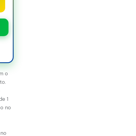
om o
to.
o
de 1
to no
o
 no