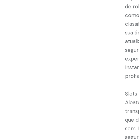
de ro
como 
class
sua á
atual
segur
exper
Insta
profis
Slots
Aleat
trans
que d
sem. 
segur