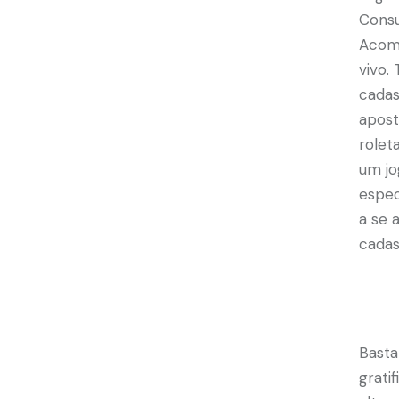
Consu
Acomp
vivo.
cadas
apost
rolet
um jo
espec
a se 
cadas
Jo
Basta
grati