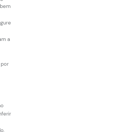
o bem
igure
vam a
 por
no
ferir
o.