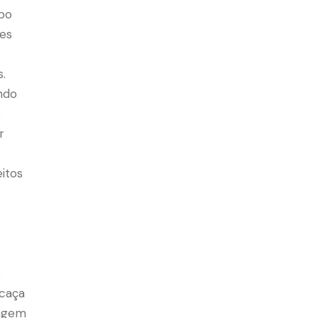
mpo
ões
s.
ndo
e
r
eitos
e
 caça
magem