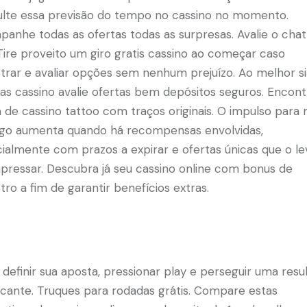
lte essa previsão do tempo no cassino no momento.
anhe todas as ofertas todas as surpresas. Avalie o chat
 Tire proveito um giro gratis cassino ao começar caso
trar e avaliar opções sem nenhum prejuízo. Ao melhor s
as cassino avalie ofertas bem depósitos seguros. Encont
a de cassino tattoo com traços originais. O impulso para 
go aumenta quando há recompensas envolvidas,
ialmente com prazos a expirar e ofertas únicas que o l
apressar. Descubra já seu cassino online com bonus de
tro a fim de garantir benefícios extras.
gue missões especiais
 definir sua aposta, pressionar play e perseguir uma resu
ficante. Truques para rodadas grátis. Compare estas