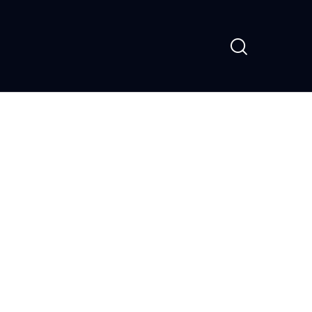
tas
eza