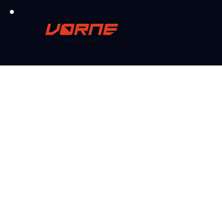
Me
De