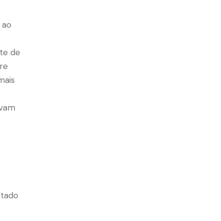
 ao
ite de
re
mais
evam
ltado