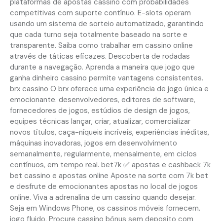
plataformas de apostas cassino com probabilidades
competitivas com suporte contínuo. E-slots operam
usando um sistema de sorteio automatizado, garantindo
que cada turno seja totalmente baseado na sorte e
transparente. Saiba como trabalhar em cassino online
através de táticas eficazes. Descoberta de rodadas
durante a navegação. Aprenda a maneira que jogo que
ganha dinheiro cassino permite vantagens consistentes.
brx cassino O brx oferece uma experiência de jogo única e
emocionante. desenvolvedores, editores de software,
fornecedores de jogos, estúdios de design de jogos,
equipes técnicas lançar, criar, atualizar, comercializar
novos títulos, caça-níqueis incríveis, experiências inéditas,
máquinas inovadoras, jogos em desenvolvimento
semanalmente, regularmente, mensalmente, em ciclos
contínuos, em tempo real. bet7k ✅ apostas e cashback 7k
bet cassino e apostas online Aposte na sorte com 7k bet
e desfrute de emocionantes apostas no local de jogos
online. Viva a adrenalina de um cassino quando desejar.
Seja em Windows Phone, os cassinos móveis fornecem.
jogo fluido. Procure cassino bônus sem deposito com