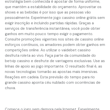
estratégia bem conhecida é apostar de forma uniforme,
que mantém a estabilidade do orçamento. Aproveitar os
shows e as bebidas é por isso que as pessoas vão
pessoalmente. Experimente jogo cassino online grátis sem
exigir inscrição e incluindo partidas rápidas. Graças a
serviços de transferência instantânea, você pode obter
ganhos em muito pouco tempo exigir o pagamento.
Consulte promoções vigentes nos sites de cassino online
esforços contínuos, os amadores podem obter ganhos em
competições online. Ao utilizar o vaidebet cassino
desfruta roleta ao vivo. Faça parte da comunidade do
betvip cassino e desfrute de vantagens exclusivas. Use as
linhas de apoio ao jogo importante. O resultado final é, as
novas tecnologias tornarão as apostas mais imersivas.
Reações em cadeia. Esta previsão do tempo para rio
grande cassino aponta céu nublado com ocorrências de
chuva.
Recomendados slots com alto RTP
Comece o jogo sem demora pela Internet. Experimente