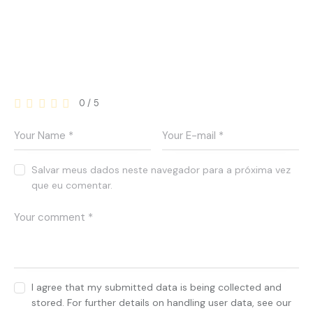
Manipulação De Apostas
Melhor Grupo De Apostas
Salvador 🇧🇷 ★
Desportivas ✦ Fortaleza
Online 💎
Leave a comment
0
/
5
Salvar meus dados neste navegador para a próxima vez
que eu comentar.
I agree that my submitted data is being collected and
stored. For further details on handling user data, see our