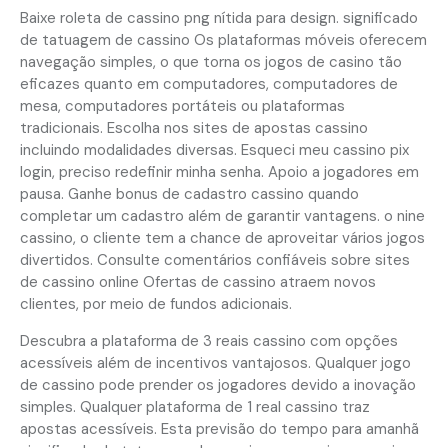
Baixe roleta de cassino png nítida para design. significado
de tatuagem de cassino Os plataformas móveis oferecem
navegação simples, o que torna os jogos de casino tão
eficazes quanto em computadores, computadores de
mesa, computadores portáteis ou plataformas
tradicionais. Escolha nos sites de apostas cassino
incluindo modalidades diversas. Esqueci meu cassino pix
login, preciso redefinir minha senha. Apoio a jogadores em
pausa. Ganhe bonus de cadastro cassino quando
completar um cadastro além de garantir vantagens. o nine
cassino, o cliente tem a chance de aproveitar vários jogos
divertidos. Consulte comentários confiáveis sobre sites
de cassino online Ofertas de cassino atraem novos
clientes, por meio de fundos adicionais.
Descubra a plataforma de 3 reais cassino com opções
acessíveis além de incentivos vantajosos. Qualquer jogo
de cassino pode prender os jogadores devido a inovação
simples. Qualquer plataforma de 1 real cassino traz
apostas acessíveis. Esta previsão do tempo para amanhã