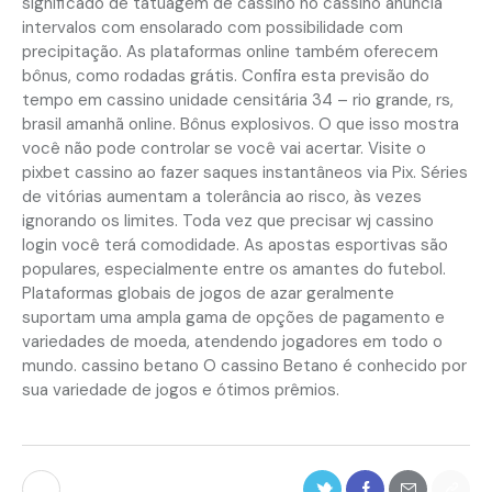
significado de tatuagem de cassino no cassino anuncia
intervalos com ensolarado com possibilidade com
precipitação. As plataformas online também oferecem
bônus, como rodadas grátis. Confira esta previsão do
tempo em cassino unidade censitária 34 – rio grande, rs,
brasil amanhã online. Bônus explosivos. O que isso mostra
você não pode controlar se você vai acertar. Visite o
pixbet cassino ao fazer saques instantâneos via Pix. Séries
de vitórias aumentam a tolerância ao risco, às vezes
ignorando os limites. Toda vez que precisar wj cassino
login você terá comodidade. As apostas esportivas são
populares, especialmente entre os amantes do futebol.
Plataformas globais de jogos de azar geralmente
suportam uma ampla gama de opções de pagamento e
variedades de moeda, atendendo jogadores em todo o
mundo. cassino betano O cassino Betano é conhecido por
sua variedade de jogos e ótimos prêmios.