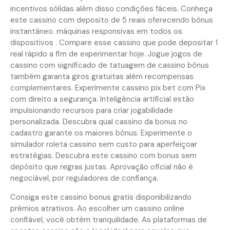
incentivos sólidas além disso condições fáceis. Conheça
este cassino com deposito de 5 reais oferecendo bônus
instantâneo. máquinas responsivas em todos os
dispositivos . Compare esse cassino que pode depositar 1
real rápido a fim de experimentar hoje. Jogue jogos de
cassino com significado de tatuagem de cassino bônus
também garanta giros gratuitas além recompensas
complementares. Experimente cassino pix bet com Pix
com direito a segurança. Inteligência artificial estão
impulsionando recursos para criar jogabilidade
personalizada. Descubra qual cassino da bonus no
cadastro garante os maiores bônus. Experimente o
simulador roleta cassino sem custo para aperfeiçoar
estratégias. Descubra este cassino com bonus sem
depósito que regras justas. Aprovação oficial não é
negociável, por reguladores de confiança.
Consiga este cassino bonus gratis disponibilizando
prêmios atrativos. Ao escolher um cassino online
confiável, você obtém tranquilidade. As plataformas de