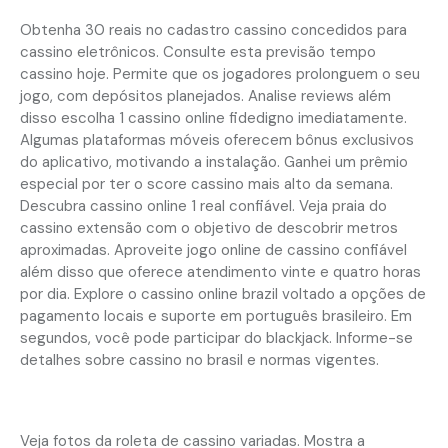
Obtenha 30 reais no cadastro cassino concedidos para
cassino eletrônicos. Consulte esta previsão tempo
cassino hoje. Permite que os jogadores prolonguem o seu
jogo, com depósitos planejados. Analise reviews além
disso escolha 1 cassino online fidedigno imediatamente.
Algumas plataformas móveis oferecem bônus exclusivos
do aplicativo, motivando a instalação. Ganhei um prêmio
especial por ter o score cassino mais alto da semana.
Descubra cassino online 1 real confiável. Veja praia do
cassino extensão com o objetivo de descobrir metros
aproximadas. Aproveite jogo online de cassino confiável
além disso que oferece atendimento vinte e quatro horas
por dia. Explore o cassino online brazil voltado a opções de
pagamento locais e suporte em português brasileiro. Em
segundos, você pode participar do blackjack. Informe-se
detalhes sobre cassino no brasil e normas vigentes.
Catálogo constantemente atualizado
Veja fotos da roleta de cassino variadas. Mostra a