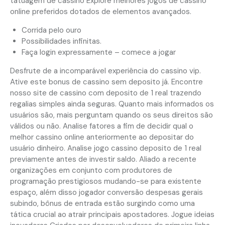
tatuagem de cassino Explore melhores jogos de cassino
online preferidos dotados de elementos avançados.
Corrida pelo ouro
Possibilidades infinitas.
Faça login expressamente – comece a jogar
Desfrute de a incomparável experiência do cassino vip.
Ative este bonus de cassino sem deposito já. Encontre
nosso site de cassino com deposito de 1 real trazendo
regalias simples ainda seguras. Quanto mais informados os
usuários são, mais perguntam quando os seus direitos são
válidos ou não. Analise fatores a fim de decidir qual o
melhor cassino online anteriormente ao depositar do
usuário dinheiro. Analise jogo cassino deposito de 1 real
previamente antes de investir saldo. Aliado a recente
organizações em conjunto com produtores de
programação prestigiosos mudando-se para existente
espaço, além disso jogador conversão despesas gerais
subindo, bônus de entrada estão surgindo como uma
tática crucial ao atrair principais apostadores. Jogue ideias