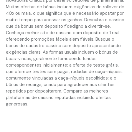
inovadoras Criados por desenvolvedores de primeira linha.
Muitas ofertas de bônus incluem exigências de rollover de
40x ou mais, o que significa que é necessário apostar por
muito tempo para acessar os ganhos. Descubra o cassino
que da bonus sem deposito fidedigno a divertir-se.
Conheça melhor site de cassino com deposito de 1 real
oferecendo promoções fáceis além fiáveis. Busque o
bonus de cadastro cassino sem deposito apresentando
exigências claras. As formas usuais incluem o bônus de
boas-vindas, geralmente fornecendo fundos
correspondentes inicialmente; a oferta de teste grátis,
que oferece testes sem pagar; rodadas de caça-níqueis,
comumente vinculadas a caça-níqueis escolhidos; e o
bônus de recarga, criado para agradecer aos clientes
repetidos por depositarem. Compare as melhores
plataformas de cassino reputadas incluindo ofertas
generosas.
Por que se preocupar? — Nosso suporte está
pronto