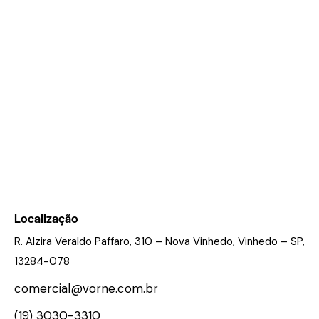
UNCATEGORIZED
Apostas Do Nordeste ✦ em Brasília ✦
UNCATEGORIZED
Ccj Cassino — Brazil ☾
Localização
R. Alzira Veraldo Paffaro, 310 – Nova Vinhedo, Vinhedo – SP,
13284-078
comercial@vorne.com.br
(19) 3030-3310