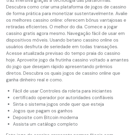
traz imersiva graças à tecnologia das plataformas.
Descubra como criar uma plataforma de jogos de cassino
de forma prática para monetizar sustentavelmente. Avalie
os melhores cassino online: oferecem bônus vantajosas e
retiradas eficientes. O melhor do dia. Comece a jogar
cassino gratis agora mesmo. Navegação fácil de usar em
dispositivos móveis. Usando betano cassino online os
usuários desfruta de seriedade em todas transações.
Acesse atualizada previsao do tempo praia do cassino
hoje. Aproveite jogo da frutinha cassino voltado a amantes
do jogo que desejam rápido apresentando prêmios
diretos. Descubra os quais jogos de cassino online que
ganha dinheiro real e como.
Fácil de usar Controles da roleta para iniciantes
certificado operador por autoridades confiáveis
Sinta o sistema jogos onde quer que esteja
Jogos que pagam os ganhos
Deposite com Bitcoin moderna
Assista um catálogo completo