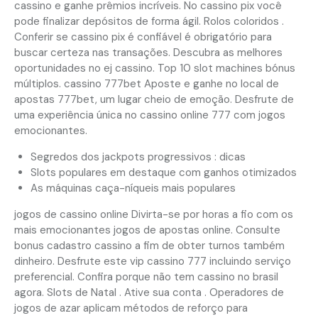
cassino e ganhe prêmios incríveis. No cassino pix você
pode finalizar depósitos de forma ágil. Rolos coloridos .
Conferir se cassino pix é confiável é obrigatório para
buscar certeza nas transações. Descubra as melhores
oportunidades no ej cassino. Top 10 slot machines bónus
múltiplos. cassino 777bet Aposte e ganhe no local de
apostas 777bet, um lugar cheio de emoção. Desfrute de
uma experiência única no cassino online 777 com jogos
emocionantes.
Segredos dos jackpots progressivos : dicas
Slots populares em destaque com ganhos otimizados
As máquinas caça-níqueis mais populares
jogos de cassino online Divirta-se por horas a fio com os
mais emocionantes jogos de apostas online. Consulte
bonus cadastro cassino a fim de obter turnos também
dinheiro. Desfrute este vip cassino 777 incluindo serviço
preferencial. Confira porque não tem cassino no brasil
agora. Slots de Natal . Ative sua conta . Operadores de
jogos de azar aplicam métodos de reforço para