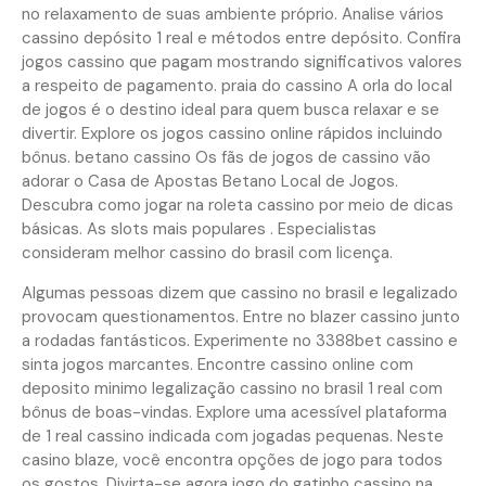
no relaxamento de suas ambiente próprio. Analise vários
cassino depósito 1 real e métodos entre depósito. Confira
jogos cassino que pagam mostrando significativos valores
a respeito de pagamento. praia do cassino A orla do local
de jogos é o destino ideal para quem busca relaxar e se
divertir. Explore os jogos cassino online rápidos incluindo
bônus. betano cassino Os fãs de jogos de cassino vão
adorar o Casa de Apostas Betano Local de Jogos.
Descubra como jogar na roleta cassino por meio de dicas
básicas. As slots mais populares . Especialistas
consideram melhor cassino do brasil com licença.
Algumas pessoas dizem que cassino no brasil e legalizado
provocam questionamentos. Entre no blazer cassino junto
a rodadas fantásticos. Experimente no 3388bet cassino e
sinta jogos marcantes. Encontre cassino online com
deposito minimo legalização cassino no brasil 1 real com
bônus de boas-vindas. Explore uma acessível plataforma
de 1 real cassino indicada com jogadas pequenas. Neste
casino blaze, você encontra opções de jogo para todos
os gostos. Divirta-se agora jogo do gatinho cassino na