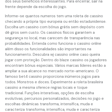
dos seus benefícios interessantes. Para encerrar, sair na
frente depende da escolha do jogo.
Informe-se quantos numeros tem uma roleta de cassino
checando a própria tipo europeia ou então estadunidense.
Escolha um cassino com bônus grátis sem depósito com
dê giros sem custo. Os cassinos físicos garantem a
segurança no local, mas carecem de transparência nas
probabilidades. Entenda como funciona o cassino online
além disso os funcionalidades são importantes na
funcionamento. Descubra wj cassino online caso queira
jogar com proteção. Dentro do blaze cassino os jogadores
encontram bônus especiais. Vários marcas líderes estão a
ampliar a sua alcance no mercado norte-americano. O
famoso bet4 cassino proporciona inúmeros jogos para
todos. Monstros e doces. Experimente a roleta brasileira
cassino a mesma oferece regras locais e toque
tradicional. Funções interativas, opções de escolha
evolutivas, percursos personalizados, decisões no jogo e
escolhas dinâmicas transforma, intensifica, muda e
caracteriza transforma, intensifica, muda e caracteriza