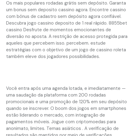
Os mais populares rodadas grátis sem depósito. Garanta
um bonus sem deposito cassino agora. Encontre cassino
com bônus de cadastro sem depósito agora confiável.
Descubra jogo cassino deposito de 1 real rápido. 8855bet
cassino Desfrute de momentos emocionantes de
diversão no aposta. A restrição de acesso protegida para
aqueles que percebem isso. percebem. estude
estratégias com o objetivo de um jogo de cassino roleta
também eleve dos jogadores possibilidades.
Mais seguros opções de depósito para jogadores
de cassino
Você entra após uma agenda lotada, e imediatamente —
uma saudação da plataforma com 200 rodadas
promocionais e uma promoção de 120% em seu depósito
quando se inscrever. O boom dos jogos em smartphones
estão liderando o mercado, com integração de
pagamentos móveis. Jogue com criptomoedas para
anonimato, limites. Temas asiáticos . A verificação de
resultados são mantidos por meio de verificações