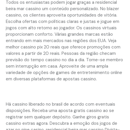
Todos os entusiastas podem jogar graças a residencial
beira mar cassino um conteúdo personalizado. No blazer
cassino, os clientes aproveita oportunidades de vitória.
Escolha ofertas com políticas claras e justas e jogue em
jogos com alto retorno ao jogador. Os cassinos virtuais
proporcionam conforto. Várias grandes marcas estão
entrando em mais mercados nas regiões dos EUA. Veja
melhor cassino pix 20 reais que oferece promoções com
valores a partir de 20 reais. Pessoas da região checam
previsão do tempo cassino no dia a dia. Torne-se membro
sem interrupção em casa. Aproveite de uma ampla
variedade de opções de games de entretenimento online
em diversas plataformas de apostas cassino.
Maneiras de melhorar a jogabilidade da roleta
Há cassino liberado no brasil de acordo com eventuais
disposições. Receba uma aposta gratis cassino ao se
registrar sem qualquer depósito. Ganhe giros gratis
cassino extras agora. Descubra a emoção dos jogos de
azar no nine casino. residencial beira mar cassino Divirta-