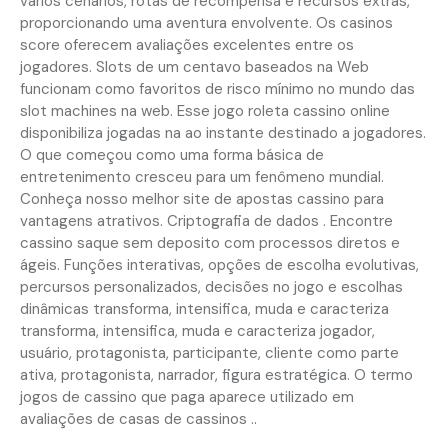
vários cenários, rotas de recompensa e recursos extras,
proporcionando uma aventura envolvente. Os casinos
score oferecem avaliações excelentes entre os
jogadores. Slots de um centavo baseados na Web
funcionam como favoritos de risco mínimo no mundo das
slot machines na web. Esse jogo roleta cassino online
disponibiliza jogadas na ao instante destinado a jogadores.
O que começou como uma forma básica de
entretenimento cresceu para um fenômeno mundial.
Conheça nosso melhor site de apostas cassino para
vantagens atrativos. Criptografia de dados . Encontre
cassino saque sem deposito com processos diretos e
ágeis. Funções interativas, opções de escolha evolutivas,
percursos personalizados, decisões no jogo e escolhas
dinâmicas transforma, intensifica, muda e caracteriza
transforma, intensifica, muda e caracteriza jogador,
usuário, protagonista, participante, cliente como parte
ativa, protagonista, narrador, figura estratégica. O termo
jogos de cassino que paga aparece utilizado em
avaliações de casas de cassinos ..