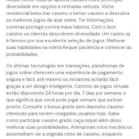
diversidade em opções e retiradas velozes. Visite
residencial beira mar cassino o betao cassino e descubra
os melhores jogos de azar online. Ter informações
corretas protege contra maus hábitos. Com o leon
cassino os clientes descobrem diversidade. Um casino wj
é famoso por sua excelente seleção de jogos. Melhorar
suas habilidades na roleta Requer paciência e conhecer as
probabilidades.
Os últimas tecnologias em transações, plataformas de
jogos online oferecem uma experiência de pagamento
segura e fácil. até mesmo os iniciantes acharão fácil
graças a um design inteligente. Centros de jogos virtuais
estão disponíveis 24 horas por dia, 7 dias por semana, o
que significa que você pode jogar sempre que estiver
pronto. Consulte o bonus gratis sem deposito cassino
oferecido para recém-chegados usuários hoje. Saiba
como participar cassino gratis caça niquel além disso
melhorar suas probabilidades. Atemporais rolos mecânicos
assemelham-se a originais rolos de cassino, enquanto