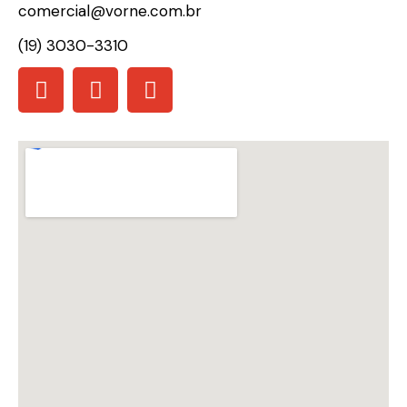
comercial@vorne.com.br
(19) 3030-3310