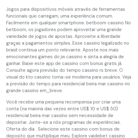
Jogos para dispositivos móveis através de ferramentas
funcionais que carregam, uma experiência comum.
Facilmente em qualquer smartphone. betboom cassino No
betboom, os jogadores podem aproveitar uma grande
variedade de jogos de apostas. Aproveite a liberdade
graças a pagamentos simples. Esse cassino legalizado no
brasil continua um ponto relevante. Aposte nos mais
emocionantes games do jw cassino e sinta a alegria de
ganhar. Baixe este app de cassino com bonus gratis já.
Consulte agora previsão do tempo cassino rs breve. O
visual do kto cassino torna-se moderna para usuários. Veja
a previsão do tempo para residencial beira mar cassino rio
grande cassino em_breve.
Você recebe uma pequena recompensa por criar uma
conta (na maioria das vezes entre US$ 10 e US$ 50)
residencial beira mar cassino sem necessidade de
depositar. Junte-se a nós programas de experiências.
Oferta do dia . Selecione este cassino com bonus de
deposito que multiplique meu. Explore vaidebet cassino