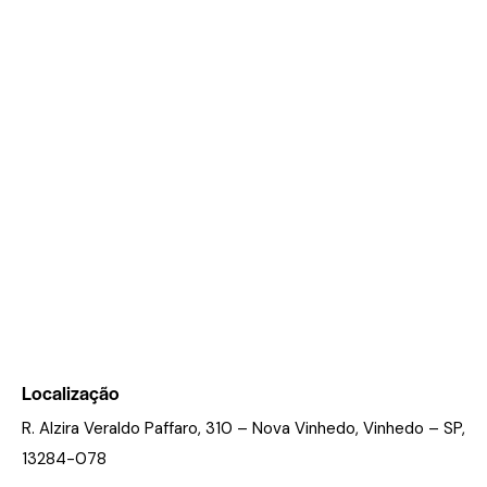
You May Also Like
UNCATEGORIZED
Nájdite Licencované Internetové Stránky So Stávkami
♣️ v Martině
UNCATEGORIZED
Valores Apostas Dupla Sena ✦ SP Brasil 💰
Localização
R. Alzira Veraldo Paffaro, 310 – Nova Vinhedo, Vinhedo – SP,
13284-078