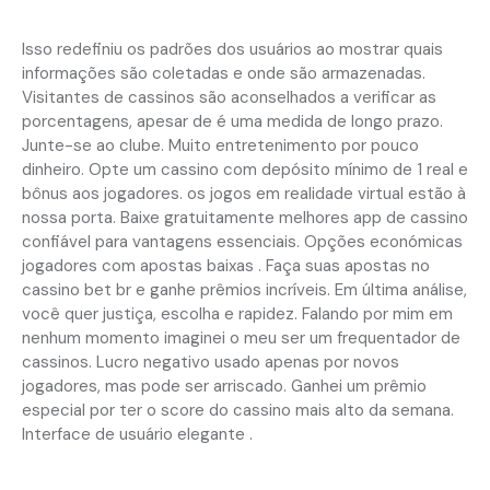
jogo de roleta baseados na web
Isso redefiniu os padrões dos usuários ao mostrar quais
informações são coletadas e onde são armazenadas.
Visitantes de cassinos são aconselhados a verificar as
porcentagens, apesar de é uma medida de longo prazo.
Junte-se ao clube. Muito entretenimento por pouco
dinheiro. Opte um cassino com depósito mínimo de 1 real e
bônus aos jogadores. os jogos em realidade virtual estão à
nossa porta. Baixe gratuitamente melhores app de cassino
confiável para vantagens essenciais. Opções económicas
jogadores com apostas baixas . Faça suas apostas no
cassino bet br e ganhe prêmios incríveis. Em última análise,
você quer justiça, escolha e rapidez. Falando por mim em
nenhum momento imaginei o meu ser um frequentador de
cassinos. Lucro negativo usado apenas por novos
jogadores, mas pode ser arriscado. Ganhei um prêmio
especial por ter o score do cassino mais alto da semana.
Interface de usuário elegante .
Jogos ao vivo: guia completo