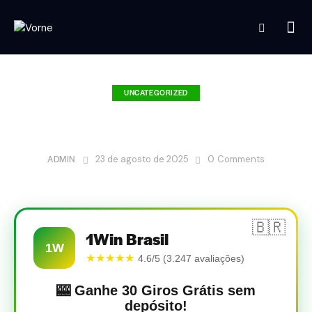
UNCATEGORIZED
Residencial Beira Mar Cassino ✪ em
Rio de Janeiro 🏦
ADMIN
23 de agosto de 2025
0
Comments
🇧🇷
1Win Brasil
1W
★★★★★
4.6/5 (3.247 avaliações)
🎰 Ganhe 30 Giros Grátis sem
depósito!