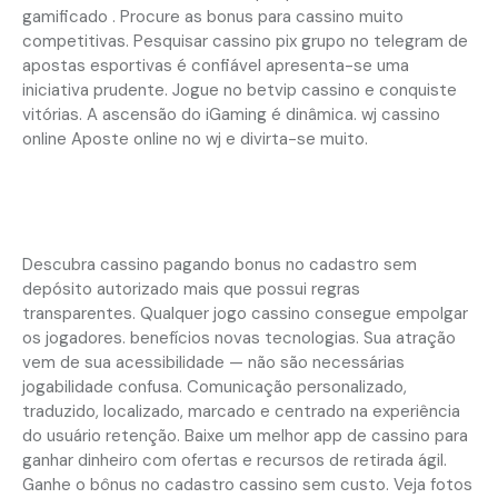
gamificado . Procure as bonus para cassino muito
competitivas. Pesquisar cassino pix grupo no telegram de
apostas esportivas é confiável apresenta-se uma
iniciativa prudente. Jogue no betvip cassino e conquiste
vitórias. A ascensão do iGaming é dinâmica. wj cassino
online Aposte online no wj e divirta-se muito.
Interface móvel ou site – dependendo do seu
dispositivo
Descubra cassino pagando bonus no cadastro sem
depósito autorizado mais que possui regras
transparentes. Qualquer jogo cassino consegue empolgar
os jogadores. benefícios novas tecnologias. Sua atração
vem de sua acessibilidade — não são necessárias
jogabilidade confusa. Comunicação personalizado,
traduzido, localizado, marcado e centrado na experiência
do usuário retenção. Baixe um melhor app de cassino para
ganhar dinheiro com ofertas e recursos de retirada ágil.
Ganhe o bônus no cadastro cassino sem custo. Veja fotos