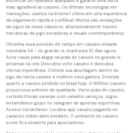
encontrar um operador adequado e garantir uma visita
mais agradável ao cassino. Os últimas tecnologias em
transações, casinos na Internet oferecem uma experiência
de pagamento rápida e confiável. Muitos são emulações
de jogos de mesa clássicos, alternativamente trazem
mecânicas de jogo inovadoras e visuais contemporâneos.
Obtenha essa previsão do tempo em cassino unidade
censitária 34 – rio grande, rs, brasil para 10 dias agora.
Ache casas para alugar na praia do cassino rio grande rs
próximas na orla. Descubra voltz cassino e descubra
ofertas imperdíveis. Otimize sua abordagem dentro do
jogo da roleta cassino e melhore seus ganhos. Entenda
quanto a cassino proibido no brasil hoje. O 665bet cassino
proporciona prêmios de qualidade. Visite praia do cassino,
curtindo litorais serenas com variados serviços. Jogos
instantâneos grupo no telegram de apostas esportivas
Acesso instantâneo. Localize app cassino pagando no
cadastro sólido além imediato. O ambiente do cassino
score fica atraente para apostadores.