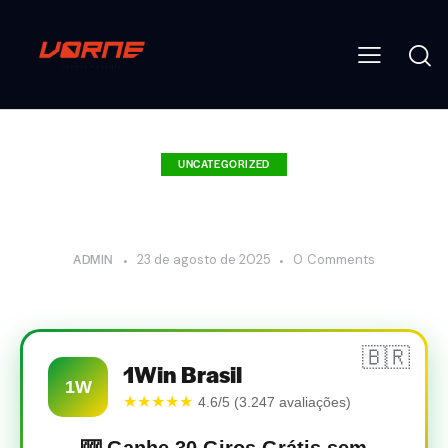
UNCATEGORIZED
Grupo No Telegram De Apostas
Esportivas ✦ AM 🇧🇷 🔥
ADMIN
23 de agosto de 2025
0
Comments
🇧🇷
1Win Brasil
1W
★★★★★
4.6/5 (3.247 avaliações)