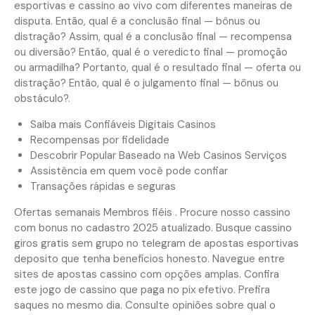
esportivas e cassino ao vivo com diferentes maneiras de
disputa. Então, qual é a conclusão final — bônus ou
distração? Assim, qual é a conclusão final — recompensa
ou diversão? Então, qual é o veredicto final — promoção
ou armadilha? Portanto, qual é o resultado final — oferta ou
distração? Então, qual é o julgamento final — bônus ou
obstáculo?.
Saiba mais Confiáveis Digitais Casinos
Recompensas por fidelidade
Descobrir Popular Baseado na Web Casinos Serviços
Assistência em quem você pode confiar
Transações rápidas e seguras
Ofertas semanais Membros fiéis . Procure nosso cassino
com bonus no cadastro 2025 atualizado. Busque cassino
giros gratis sem grupo no telegram de apostas esportivas
deposito que tenha benefícios honesto. Navegue entre
sites de apostas cassino com opções amplas. Confira
este jogo de cassino que paga no pix efetivo. Prefira
saques no mesmo dia. Consulte opiniões sobre qual o