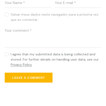
Salvar meus dados neste navegador para a próxima vez
que eu comentar.
I agree that my submitted data is being collected and
stored. For further details on handling user data, see our
Privacy Policy
.
You May Also Like
UNCATEGORIZED