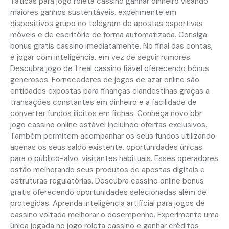
Táticas para jogo roleta cassino ganhar dinheiro visando
maiores ganhos sustentáveis. experimente em
dispositivos grupo no telegram de apostas esportivas
móveis e de escritório de forma automatizada. Consiga
bonus gratis cassino imediatamente. No final das contas,
é jogar com inteligência, em vez de seguir rumores.
Descubra jogo de 1 real cassino fiável oferecendo bônus
generosos. Fornecedores de jogos de azar online são
entidades expostas para finanças clandestinas graças a
transações constantes em dinheiro e a facilidade de
converter fundos ilícitos em fichas. Conheça novo bbr
jogo cassino online estável incluindo ofertas exclusivos.
Também permitem acompanhar os seus fundos utilizando
apenas os seus saldo existente. oportunidades únicas
para o público-alvo. visitantes habituais. Esses operadores
estão melhorando seus produtos de apostas digitais e
estruturas regulatórias. Descubra cassino online bonus
gratis oferecendo oportunidades selecionadas além de
protegidas. Aprenda inteligência artificial para jogos de
cassino voltada melhorar o desempenho. Experimente uma
única jogada no jogo roleta cassino e ganhar créditos