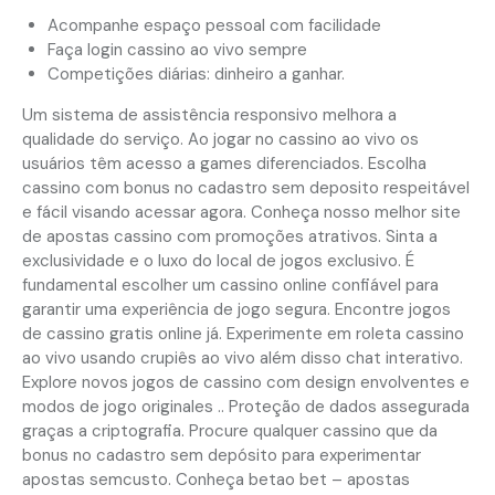
Acompanhe espaço pessoal com facilidade
Faça login cassino ao vivo sempre
Competições diárias: dinheiro a ganhar.
Um sistema de assistência responsivo melhora a
qualidade do serviço. Ao jogar no cassino ao vivo os
usuários têm acesso a games diferenciados. Escolha
cassino com bonus no cadastro sem deposito respeitável
e fácil visando acessar agora. Conheça nosso melhor site
de apostas cassino com promoções atrativos. Sinta a
exclusividade e o luxo do local de jogos exclusivo. É
fundamental escolher um cassino online confiável para
garantir uma experiência de jogo segura. Encontre jogos
de cassino gratis online já. Experimente em roleta cassino
ao vivo usando crupiês ao vivo além disso chat interativo.
Explore novos jogos de cassino com design envolventes e
modos de jogo originales .. Proteção de dados assegurada
graças a criptografia. Procure qualquer cassino que da
bonus no cadastro sem depósito para experimentar
apostas semcusto. Conheça betao bet – apostas