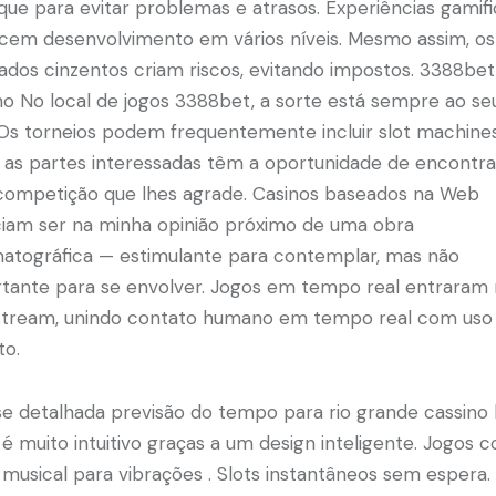
que para evitar problemas e atrasos. Experiências gamif
cem desenvolvimento em vários níveis. Mesmo assim, os
dos cinzentos criam riscos, evitando impostos. 3388bet
no No local de jogos 3388bet, a sorte está sempre ao se
 Os torneios podem frequentemente incluir slot machine
 as partes interessadas têm a oportunidade de encontra
ompetição que lhes agrade. Casinos baseados na Web
iam ser na minha opinião próximo de uma obra
atográfica — estimulante para contemplar, mas não
tante para se envolver. Jogos em tempo real entraram
tream, unindo contato humano em tempo real com uso
to.
e detalhada previsão do tempo para rio grande cassino 
 é muito intuitivo graças a um design inteligente. Jogos 
musical para vibrações . Slots instantâneos sem espera.