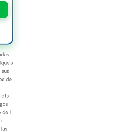
ados
íqueis
 sua
os de
lots
ogos
 de 1
o.
stas