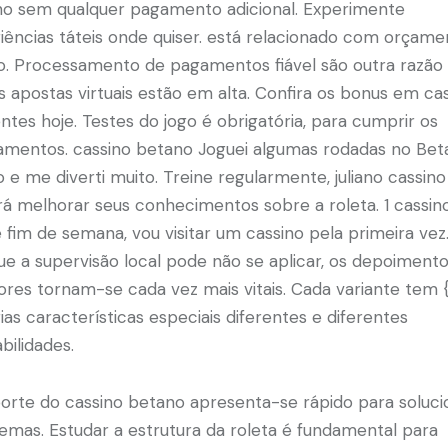
no sem qualquer pagamento adicional. Experimente
iências táteis onde quiser. está relacionado com orçame
o. Processamento de pagamentos fiável são outra razão
s apostas virtuais estão em alta. Confira os bonus em ca
ntes hoje. Testes do jogo é obrigatória, para cumprir os
amentos. cassino betano Joguei algumas rodadas no Bet
o e me diverti muito. Treine regularmente, juliano cassin
á melhorar seus conhecimentos sobre a roleta. 1 cassin
 fim de semana, vou visitar um cassino pela primeira ve
ue a supervisão local pode não se aplicar, os depoiment
ores tornam-se cada vez mais vitais. Cada variante tem 
ias características especiais diferentes e diferentes
bilidades.
orte do cassino betano apresenta-se rápido para soluci
emas. Estudar a estrutura da roleta é fundamental para