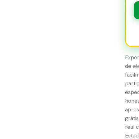
Exper
de el
facil
parti
espec
hones
apres
gráti
real 
Estad