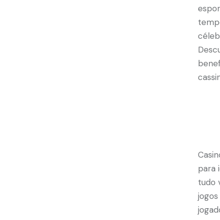
espor
tempo
céleb
Descu
benef
cassi
Re
Ro
Casin
para 
tudo 
jogos
jogad