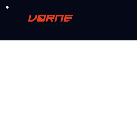
Julia