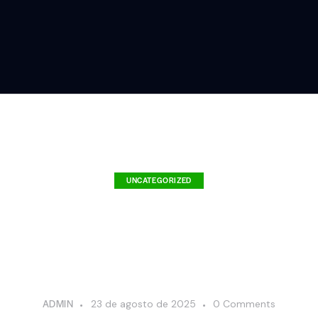
UNCATEGORIZED
no Cassino ❗️ Pern
Brasil ✧
ADMIN
23 de agosto de 2025
0
Comments