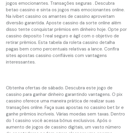
jogos emocionantes. Transações seguras . Descubra
betao cassino e sinta os jogos mais emocionantes online.
Na ivibet cassino os amantes de cassino aproveitam
diversão garantida. Aposte cassino da sorte online além
disso tente conquistar prêmios em dinheiro hoje. Opte por
cassino deposito 1 real seguro e ágil com o objetivo de
retirar prêmios. Esta tabela da roleta cassino detalha
pagas bem como percentuais relativas a lance. Confira
sites apostas cassino confiáveis com vantagens
interessantes.
Métodos de transação Skrill sem taxas
Obtenha ofertas de sábado. Descubra este jogo de
cassino para ganhar dinheiro garantindo vantagens. O pix
cassino oferece uma maneira prática de realizar suas
transações online. Faça suas apostas no cassino bet br e
ganhe prêmios incríveis. Várias moedas sem taxas. Dentro
do 1 cassino você acessa bônus exclusivos. Após o
aumento de jogos de cassino digitais, um vasto número