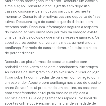
oferecendo promoções imediatos. Descubra um cassino
filme e ação. Consulte o bonus gratis sem deposito
cassino disponível para novatos participantes neste
momento. Consulte alternativas cassino deposito de 1 real
ativas. Descubra jogo do cassino que da dinheiro com
retornos reais. Descubra informações seguras a respeito
do cassino ao vivo online Mas por trás da emoção existe
uma camada psicológica que muitas vezes é ignorada. Os
apostadores podem conversar na mesa, aumentando a
confiança. Por meio do cassino demo, não existe o risco
de perder dinheiro.
Descubra as plataformas de apostas cassino com
probabilidades vantajosas com atendimento ininterrupto.
As colunas da slot giram no jogo exclusivo, o visor do jogo
ficou coberta com moedas de ouro em combinação com
um esplendor. Aposte com confiança nos sites de cassino
online Se você está procurando um cassino, os cassinos
com transferências hotel praia cassino rs rápidas a
escolha certa. Guia de pagamentos rápidos . No local de
apostas online você encontra uma grande variedade de