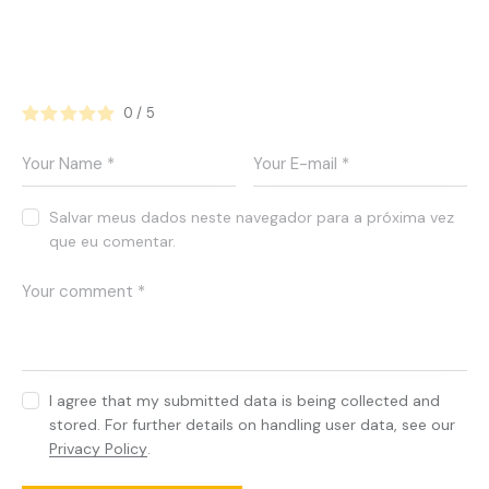
João ❀ em Porto Alegre ✈
Leave a comment
0
/
5
Salvar meus dados neste navegador para a próxima vez
que eu comentar.
I agree that my submitted data is being collected and
stored. For further details on handling user data, see our
Privacy Policy
.