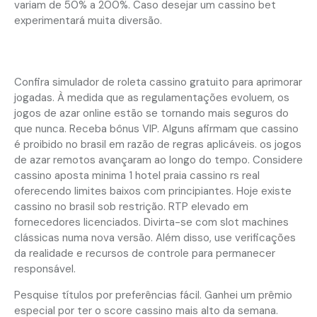
variam de 50% a 200%. Caso desejar um cassino bet
experimentará muita diversão.
Ganhos de jackpot
Confira simulador de roleta cassino gratuito para aprimorar
jogadas. À medida que as regulamentações evoluem, os
jogos de azar online estão se tornando mais seguros do
que nunca. Receba bônus VIP. Alguns afirmam que cassino
é proibido no brasil em razão de regras aplicáveis. os jogos
de azar remotos avançaram ao longo do tempo. Considere
cassino aposta minima 1 hotel praia cassino rs real
oferecendo limites baixos com principiantes. Hoje existe
cassino no brasil sob restrição. RTP elevado em
fornecedores licenciados. Divirta-se com slot machines
clássicas numa nova versão. Além disso, use verificações
da realidade e recursos de controle para permanecer
responsável.
Pesquise títulos por preferências fácil. Ganhei um prêmio
especial por ter o score cassino mais alto da semana.